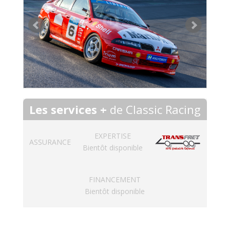
Les services +
de Classic Racing
EXPERTISE
ASSURANCE
Bientôt disponible
FINANCEMENT
Bientôt disponible