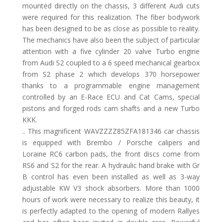
mounted directly on the chassis, 3 different Audi cuts
were required for this realization. The fiber bodywork
has been designed to be as close as possible to reality.
The mechanics have also been the subject of particular
attention with a five cylinder 20 valve Turbo engine
from Audi S2 coupled to a 6 speed mechanical gearbox
from S2 phase 2 which develops 370 horsepower
thanks to a programmable engine management
controlled by an E-Race ECU and Cat Cams, special
pistons and forged rods cam shafts and a new Turbo
KKK.
.. This magnificent WAVZZZZ85ZFA181346 car chassis
is equipped with Brembo / Porsche calipers and
Loraine RC6 carbon pads, the front discs come from
RS6 and S2 for the rear. A hydraulic hand brake with Gr
B control has even been installed as well as 3-way
adjustable KW V3 shock absorbers. More than 1000
hours of work were necessary to realize this beauty, it
is perfectly adapted to the opening of modern Rallyes