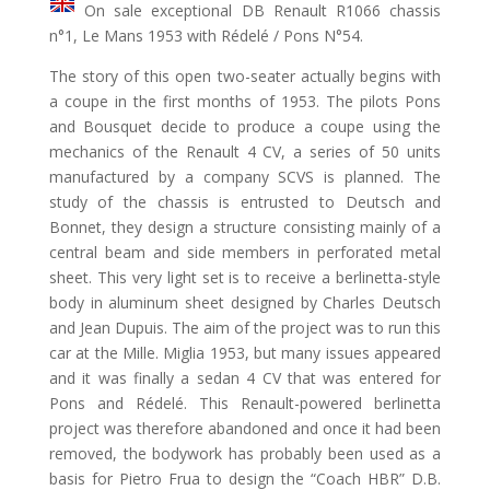
On sale exceptional DB Renault R1066 chassis
n°1, Le Mans 1953 with Rédelé / Pons N°54.
The story of this open two-seater actually begins with
a coupe in the first months of 1953. The pilots Pons
and Bousquet decide to produce a coupe using the
mechanics of the Renault 4 CV, a series of 50 units
manufactured by a company SCVS is planned. The
study of the chassis is entrusted to Deutsch and
Bonnet, they design a structure consisting mainly of a
central beam and side members in perforated metal
sheet. This very light set is to receive a berlinetta-style
body in aluminum sheet designed by Charles Deutsch
and Jean Dupuis. The aim of the project was to run this
car at the Mille. Miglia 1953, but many issues appeared
and it was finally a sedan 4 CV that was entered for
Pons and Rédelé. This Renault-powered berlinetta
project was therefore abandoned and once it had been
removed, the bodywork has probably been used as a
basis for Pietro Frua to design the “Coach HBR” D.B.