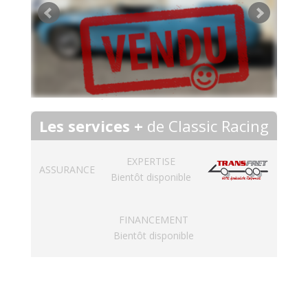
Les services +
de Classic Racing
EXPERTISE
ASSURANCE
Bientôt disponible
FINANCEMENT
Bientôt disponible