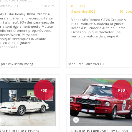
SLE JOURDAIN (FRANCE)
ovembre 2023
698 vues
(GREECE)
3 novembre 2023
901 vues
ds Austin healey 100/4 BN2 1956.
ture entièrement reconstruite sur
Vends Alfa Romeo GTV6 Groupe A
châssis neuf. 90% des panneaux de
ETCC. Voiture Autodelta originale
erie sont également neufs. Moteur
livrée à la Scuderia Autolodi Corse.
boite entièrement préparés avec
Occasion unique d'acheter une
 pièces Welch. Passeport
véritable voiture de groupe A
hnique Historique FIA valable
u'en 2031. Eligibilité
eptionnelle !
par : WG British Racing
Vendu par : Mike VAN THIEL
PSD
PSD
3
SCHE 911T MY (1968)
FORD MUSTANG SHELBY GT350