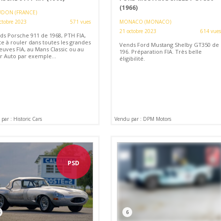
(1966)
DON (FRANCE)
ctobre 2023
571 vues
MONACO (MONACO)
21 octobre 2023
614 vues
ds Porsche 911 de 1968, PTH FIA,
te à rouler dans toutes les grandes
Vends Ford Mustang Shelby GT350 de
euves FIA, au Mans Classic ou au
196. Préparation FIA. Très belle
r Auto par exemple...
éligibilité.
par : Historic Cars
Vendu par : DPM Motors
PSD
6
6