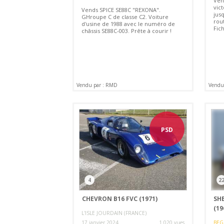
Ven
vic
Vends SPICE SE88C "REXONA".
jus
GHroupe C de classe C2. Voiture
rout
d'usine de 1988 avec le numéro de
Fic
châssis SE88C-003. Prête à courir !
Vendu par : RMD
Vendu 
PSD
4
2
CHEVRON B16 FVC (1971)
SHE
(19
L'ISLE JOURDAIN (FRANCE)
17 janvier 2024
1 020 vues
BEG