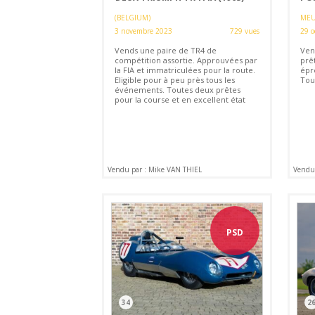
(BELGIUM)
MEU
3 novembre 2023
729 vues
29 o
Vends une paire de TR4 de
Ven
compétition assortie. Approuvées par
prê
la FIA et immatriculées pour la route.
épr
Eligible pour à peu près tous les
Tou
événements. Toutes deux prêtes
pour la course et en excellent état
Vendu par : Mike VAN THIEL
Vendu 
PSD
34
2