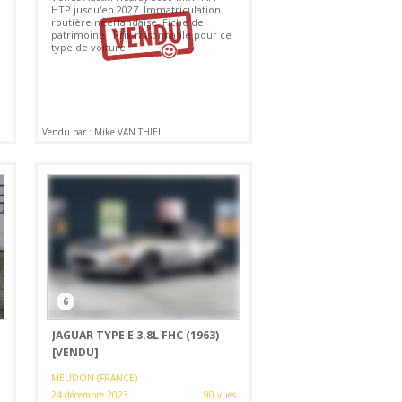
HTP jusqu'en 2027. Immatriculation
routière néerlandaise. Fiche de
patrimoine . Prix raisonnable pour ce
type de voiture.
Vendu par : Mike VAN THIEL
6
JAGUAR TYPE E 3.8L FHC (1963)
[VENDU]
MEUDON (FRANCE)
24 décembre 2023
90 vues