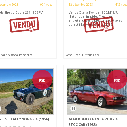
décembre 2023
901 vues
12 décembre 2023
412 vues
ds Shelby Cobra 289 1965 FIA.
Vends Osella PA4 de 1976,M12/7.
Historique limpide. Très bien
entretenue. éligible plateau 6, avec
objectif Le Mans Classic 2025.
par : pessac-automobiles
Vendu par : Historic Cars
PSD
PSD
14
TIN HEALEY 100/4 FIA (1956)
ALFA ROMEO GTV6 GROUP A
ETCC CAR (1983)