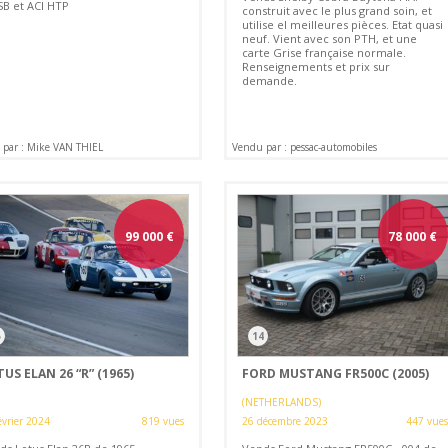
B et ACI HTP
construit avec le plus grand soin, et
utilise el meilleures pièces. Etat quasi
neuf. Vient avec son PTH, et une
carte Grise française normale.
Renseignements et prix sur
demande.
par : Mike VAN THIEL
Vendu par : pessac-automobiles
99 000
€
78 000
€
5
14
US ELAN 26 “R” (1965)
FORD MUSTANG FR500C (2005)
(NETHERLANDS)
évrier 2024
819 vues
26 décembre 2023
447 vues