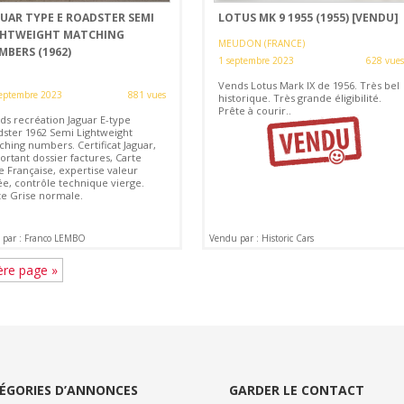
GUAR TYPE E ROADSTER SEMI
LOTUS MK 9 1955 (1955)
[VENDU]
GHTWEIGHT MATCHING
MEUDON (FRANCE)
MBERS (1962)
1 septembre 2023
628 vues
Vends Lotus Mark IX de 1956. Très bel
eptembre 2023
881 vues
historique. Très grande éligibilité.
Prête à courir..
ds recréation Jaguar E-type
dster 1962 Semi Lightweight
ching numbers. Certificat Jaguar,
ortant dossier factures, Carte
e Française, expertise valeur
ée, contrôle technique vierge.
te Grise normale.
 par : Franco LEMBO
Vendu par : Historic Cars
ère page »
ÉGORIES D’ANNONCES
GARDER LE CONTACT