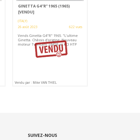
GINETTA G4″R” 1965 (1965)
[VENDU]
(ITALY)
26 août 2023
622 vues
Vends Ginetta G4"R" 1965. "L'ultime
Ginetta. Châssis d'origine. Nouveau
moteur Twincam. DMSB et ACI HTP
Vendu par : Mike VAN THIEL
SUIVEZ-NOUS