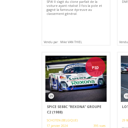
SPA! Il s'agit du clone parfait de la
DMS
voiture ayant réalisé 3 fois la pole et
gagné la fameuse épreuve au
classement général.
Vendu par : Mike VAN THIEL
Vendu 
PSD
29
1
SPICE SE88C “REXONA” GROUPE
LOT
C2 (1988)
SCHOTEN (BELGIQUE)
29 f
17 janvier 2024
395 vues