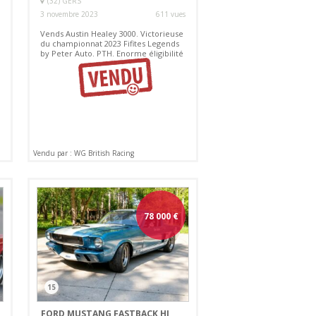
(32) GERS
3 novembre 2023
611 vues
Vends Austin Healey 3000. Victorieuse
du championnat 2023 Fifites Legends
by Peter Auto. PTH. Enorme éligibilité
Vendu par : WG British Racing
78 000
€
15
FORD MUSTANG FASTBACK HI