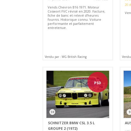
20 
Vends Chevron B16 1971. Moteur
Coswort FVC révisé en 2020. Facture,
Ven
fiche de banc et relevé d'heures
fournis. Historique connu. Voiture
performante et parfaitement
entretenue.
Vendu par : WG British Racing
Vendu 
PSD
59
9
SCHNITZER BMW CSL 3.5 L
AUS
GROUPE 2 (1972)