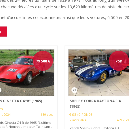
uves des 24 heures du Mans de 1929 à 1978. Tout au long d’un Week-e
chacune décalées d’un cycle sur les 13,629 kilomètres de piste du circ
et d’accueillir les collectionneurs ainsi que leurs voitures, 6 500 en 
s
79 500
€
PSD
4
29
5 GINETTA G4 “R” (1965)
SHELBY COBRA DAYTONA FIA
(1965)
Y)
rs 2024
689 vues
(33) GIRONDE
2 mars 2024
499 vues
ds Ginetta G4 R de 1965."L'ultime
etta". Nouveau moteur Twincam .
Vends Shelby Cobra Daytona FIA.