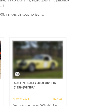
nd, les concurrents, regroupés en 6 plateaux
uit.
2008, venues de tout horizons.
14
AUSTIN HEALEY 3000 MK1 FIA
(1959)
[VENDU]
6 février 2024
482 vues
Vends Austin Healey 3000 Mk1. FIA