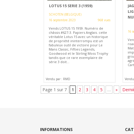
LOTUS 15 SERIE 3 (1959)
JA
LI
SCHOTEN (BELGIQUE)
NU
16 septembre 2023
968 vues
Vends LOTUS 15 1959. Numéro de
16 s
châssis #627-3. Papiers Anglais. cette
véritable Lotus 15 avec un historique
Ven
de propriété ininterrompu est un
roa
fabuleux outil de victoire pour Le
Mat
Mans Classic, Fifties Legends,
imp
Goodwood et le Stirling Moss Trophy
gris
tandis que ce rare exemplaire de
agr
série 3 doit...
Car
Vendu par : RMD
Vendu
Page 1 sur 7
1
2
3
4
5
…
»
Derni
INFORMATIONS
CAT