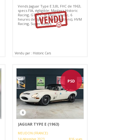
Vends Jaguar Type E 3,8L FHC de 1963,
specs FIA, égligible: Masters Historic
Racing, GTSCC, le Mans Classic, 6
heures de Spa (14 participations), HVM
Racing, SuperSixties...
Vendu par : Historic Cars
PSD
6
JAGUAR TYPE E (1963)
MEUDON (FRANCE)
14 décembre 2023
816 vues