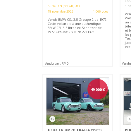
L'I
SCHOTEN (BELGIQUE)
5 n
18 novembre 2023
1 066 vues
Ven
Voi
Vends BMW CSL 3.5 Groupe 2 de 1972.
un 
Cette voiture est une authentique
tôl
BMW CSL 3,5 litres ex-Schnitzer de
et 
1972 Groupe 2 VIN Nr 2211373.
les
Tec
jusq
exc
Vendu par : RMD
Vendu 
49 000
€
15
6
DEUX TRIUMPH TR4 FIA (1965)
POR