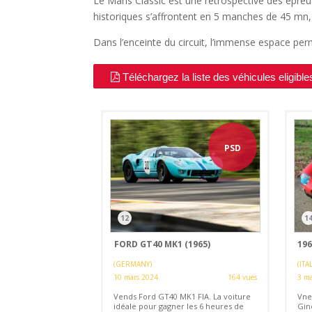
Le Mans Classic est une rétrospective des épre
historiques s’affrontent en 5 manches de 45 mn, 
Dans l’enceinte du circuit, l’immense espace perm
Téléchargez la liste des véhicules eligible
PSD
12
1
FORD GT40 MK1 (1965)
196
(GERMANY)
(ITAL
10 mars 2024
164 vues
3 ma
Vends Ford GT40 MK1 FIA. La voiture
Vne
idéale pour gagner les 6 heures de
Gin