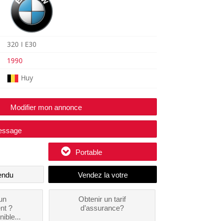
320 I E30
1990
Huy
Modifier mon annonce
essage
Portable
endu
un
Obtenir un tarif
nt ?
d’assurance?
nible...