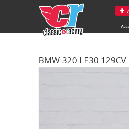
A
Accu
BMW 320 I E30 129CV