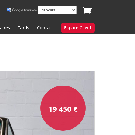
aires
Tarifs
Contact
Espace Client
19 450
€