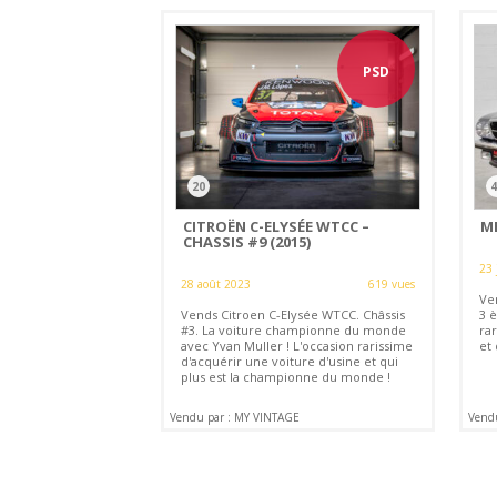
PSD
20
4
CITROËN C-ELYSÉE WTCC –
ME
CHASSIS #9 (2015)
23 
28 août 2023
619 vues
Ve
Vends Citroen C-Elysée WTCC. Châssis
3 
#3. La voiture championne du monde
ra
avec Yvan Muller ! L'occasion rarissime
et 
d'acquérir une voiture d'usine et qui
plus est la championne du monde !
Vendu par : MY VINTAGE
Vend