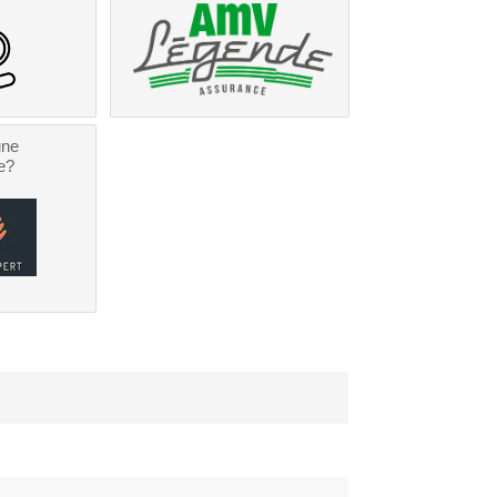
une
e?