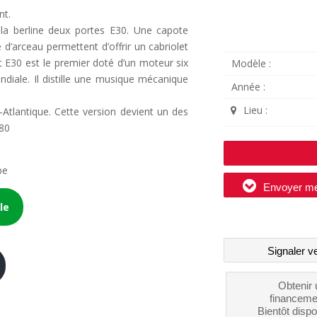
nt.
a berline deux portes E30. Une capote
d’arceau permettent d’offrir un cabriolet
t E30 est le premier doté d’un moteur six
Modèle :
ndiale. Il distille une musique mécanique
Année :
Lieu :
-Atlantique. Cette version devient un des
980
be
Envoyer m
le
Signaler v
Obtenir 
financeme
Bientôt dispo