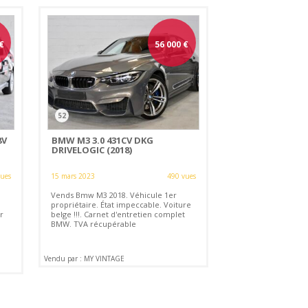
€
56 000
€
52
8V
BMW M3 3.0 431CV DKG
DRIVELOGIC (2018)
vues
15 mars 2023
490 vues
Vends Bmw M3 2018. Véhicule 1er
propriétaire. État impeccable. Voiture
r
belge !!!. Carnet d'entretien complet
BMW. TVA récupérable
Vendu par : MY VINTAGE