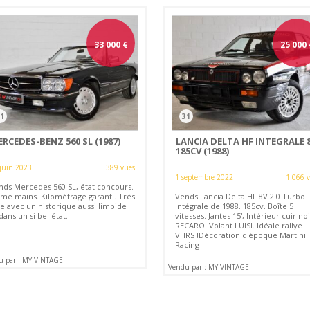
33 000
€
25 000
1
31
RCEDES-BENZ 560 SL (1987)
LANCIA DELTA HF INTEGRALE 
185CV (1988)
juin 2023
389 vues
1 septembre 2022
1 066 
nds Mercedes 560 SL, état concours.
ème mains. Kilométrage garanti. Très
Vends Lancia Delta HF 8V 2.0 Turbo
re avec un historique aussi limpide
Intégrale de 1988. 185cv. Boîte 5
dans un si bel état.
vitesses. Jantes 15', Intérieur cuir noi
RECARO. Volant LUISI. Idéale rallye
VHRS !Décoration d'époque Martini
Racing
u par : MY VINTAGE
Vendu par : MY VINTAGE