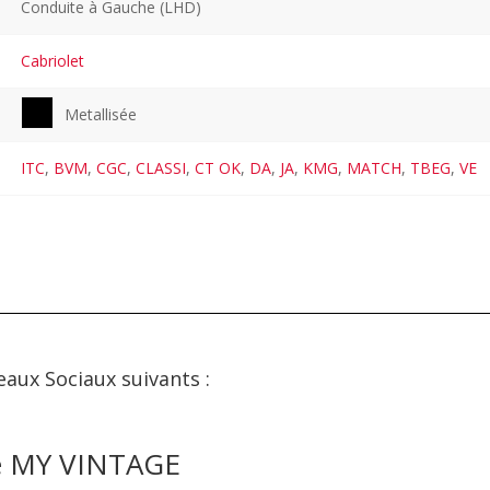
Conduite à Gauche (LHD)
Cabriolet
Metallisée
ITC
,
BVM
,
CGC
,
CLASSI
,
CT OK
,
DA
,
JA
,
KMG
,
MATCH
,
TBEG
,
VE
eaux Sociaux suivants :
de MY VINTAGE