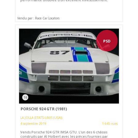
Vendu par : Race Car Locators
PSD
16
PORSCHE 924 GTR (1981)
LA JOLLA (ETATS-UNIS (USA))
4 septembre 2019
1 645 vues
Vends Porsche 924 GTR IMSA GTU. L'un des 6 châssis
construits par Al Holbert avec les pièces fournies par