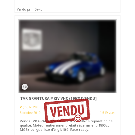
Vendu par : David
30
TVR GRANTURA MKIV VHC (1967)
[VENDU]
(69) RHôNE
3 octobre 2019
1 519 vues
Vends TVR GRANTURA Mk.IV VHC de 1967. Préparation de
qualité. Moteur entièrement refait récemment (1800cc
MGB). Longue liste d'éligibilité. Race ready.