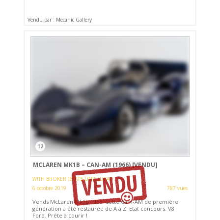
Vendu par : Mecanic Gallery
12
MCLAREN MK1B – CAN-AM (1966)
[VENDU]
WITH BROKER (ETATS-UNIS (USA))
6 octobre 2019
787 vues
Vends McLaren Mk1b 1966. Cette Cam-AM de première
génération a été restaurée de A à Z. Etat concours. V8
Ford. Prête à courir !