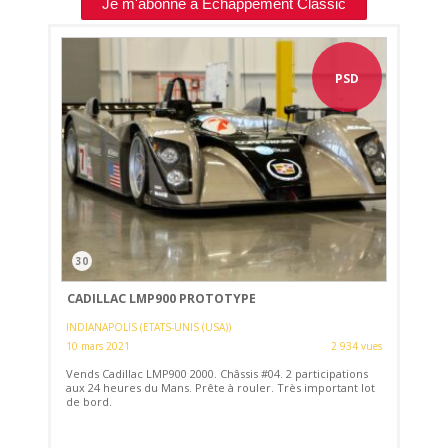
Je m'abonne à Echappement Classic
PSD
30
CADILLAC LMP900 PROTOTYPE
INDIANAPOLIS (ETATS-UNIS (USA))
10 mars 2021
2 934 vues
Vends Cadillac LMP900 2000. Châssis #04. 2 participations
aux 24 heures du Mans. Prête à rouler. Très important lot
de bord.