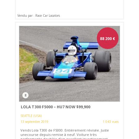
Vendu par : Race Car Locators
88 200
€
8
LOLA T300 F5000 – HU7 NOW $99,900
SEATTLE (USA)
13 septembre 2019
1 043 vues
Vends Lola T300 de F5000. Entièrement révisée. Juste
unecourse depuis remise à neuf. Voiture très
performante doublée d'un excellent investissement.