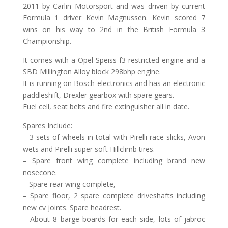
2011 by Carlin Motorsport and was driven by current
Formula 1 driver Kevin Magnussen. Kevin scored 7
wins on his way to 2nd in the British Formula 3
Championship.
It comes with a Opel Speiss f3 restricted engine and a
SBD Millington Alloy block 298bhp engine.
It is running on Bosch electronics and has an electronic
paddleshift, Drexler gearbox with spare gears.
Fuel cell, seat belts and fire extinguisher all in date.
Spares Include:
– 3 sets of wheels in total with Pirelli race slicks, Avon
wets and Pirelli super soft Hillclimb tires.
– Spare front wing complete including brand new
nosecone.
– Spare rear wing complete,
– Spare floor, 2 spare complete driveshafts including
new cv joints. Spare headrest.
– About 8 barge boards for each side, lots of jabroc