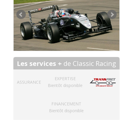
Les services +
de Classic Racing
EXPERTISE
ASSURANCE
Bientôt disponible
FINANCEMENT
Bientôt disponible