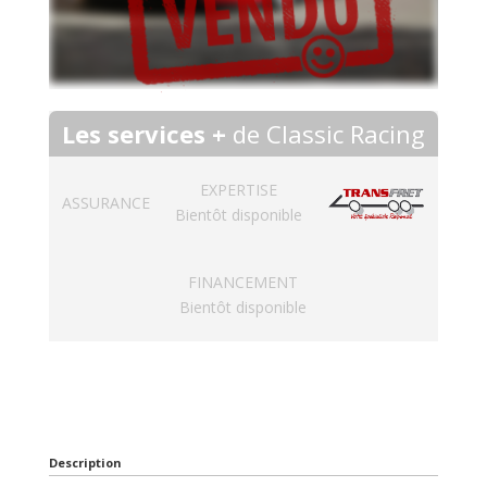
Les services +
de Classic Racing
EXPERTISE
ASSURANCE
Bientôt disponible
FINANCEMENT
Bientôt disponible
Description