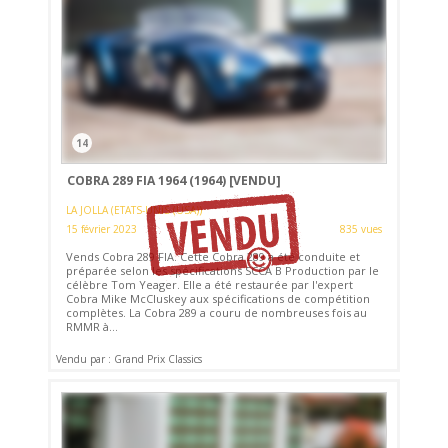
14
COBRA 289 FIA 1964 (1964)
[VENDU]
LA JOLLA (ETATS-UNIS (USA))
15 février 2023
835 vues
Vends Cobra 289 FIA. Cette Cobra 289 a été conduite et
préparée selon les spécifications SCCA B Production par le
célèbre Tom Yeager. Elle a été restaurée par l'expert
Cobra Mike McCluskey aux spécifications de compétition
complètes. La Cobra 289 a couru de nombreuses fois au
RMMR à...
Vendu par : Grand Prix Classics