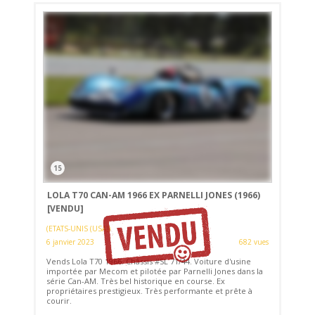
15
LOLA T70 CAN-AM 1966 EX PARNELLI JONES (1966)
[VENDU]
(ETATS-UNIS (USA))
6 janvier 2023
682 vues
Vends Lola T70 1966. Châssis #SL 71/44. Voiture d'usine
importée par Mecom et pilotée par Parnelli Jones dans la
série Can-AM. Très bel historique en course. Ex
propriétaires prestigieux. Très performante et prête à
courir.