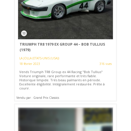
13
TRIUMPH TR8 1979 EX GROUP 44 – BOB TULLIUS
(1979)
LA JOLLA (ETATS-UNIS (USA))
18 février 2023
316 vues
Vends Triumph TR8 Group ex 44 Racing "Bob Tullius"
Voiture originale, rare performante et très fiable.
Historique limpide. Très beau palmarès en période.
Excellente éligibilité. Intégralement restaurée. Prête à
courir.
Vendu par : Grand Prix Classics