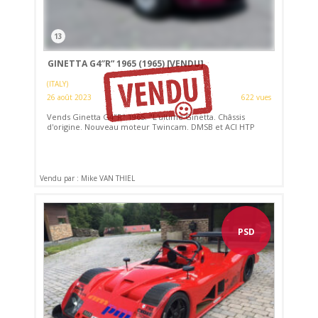
13
GINETTA G4″R” 1965 (1965)
[VENDU]
(ITALY)
26 août 2023
622 vues
Vends Ginetta G4"R" 1965. "L'ultime Ginetta. Châssis
d'origine. Nouveau moteur Twincam. DMSB et ACI HTP
Vendu par : Mike VAN THIEL
PSD