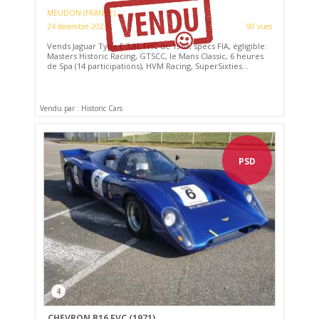
MEUDON (FRANCE)
24 décembre 2023
90 vues
Vends Jaguar Type E 3,8L FHC de 1963, specs FIA, égligible:
Masters Historic Racing, GTSCC, le Mans Classic, 6 heures
de Spa (14 participations), HVM Racing, SuperSixties...
Vendu par : Historic Cars
PSD
4
CHEVRON B16 FVC (1971)