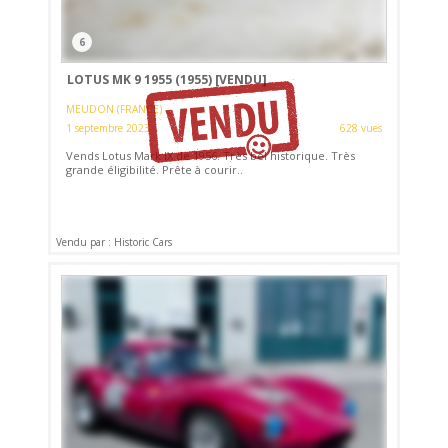
6
LOTUS MK 9 1955 (1955)
[VENDU]
MEUDON (FRANCE)
1 septembre 2023
628 vues
Vends Lotus Mark IX de 1956. Très bel historique. Très
grande éligibilité. Prête à courir..
Vendu par : Historic Cars