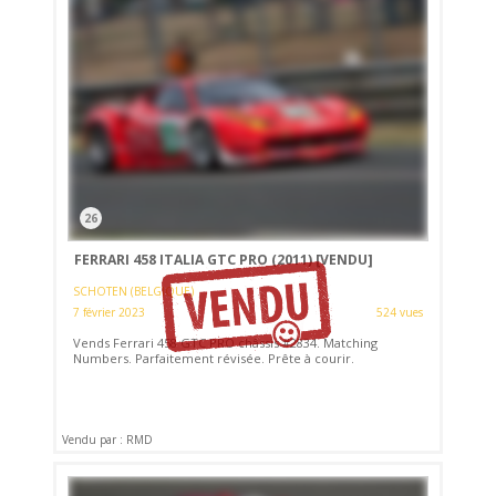
26
FERRARI 458 ITALIA GTC PRO (2011)
[VENDU]
SCHOTEN (BELGIQUE)
7 février 2023
524 vues
Vends Ferrari 458 GTC PRO châssis #2834. Matching
Numbers. Parfaitement révisée. Prête à courir.
Vendu par : RMD