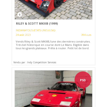
6
RILEY & SCOTT MKIIIB (1999)
INDIANAPOLIS (ETATS-UNIS (USA))
24 août 2023
394 vues
Vends Riley & Scott MKIIIB,l'une des dernières construites.
Très bel historique en course dont Le Mans. Eligible dans
tous les grands plateaux. Prête à rouler. Petit lot de bord.
Vendu par : Indy Competition Services
PSD