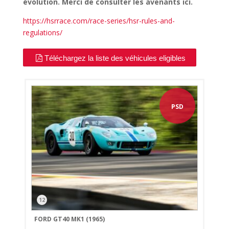
évolution. Merci de consulter les avenants ici.
https://hsrrace.com/race-series/hsr-rules-and-
regulations/
Téléchargez la liste des véhicules eligibles
PSD
12
FORD GT40 MK1 (1965)