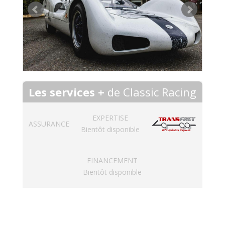
Les services +
de Classic Racing
EXPERTISE
ASSURANCE
Bientôt disponible
FINANCEMENT
Bientôt disponible