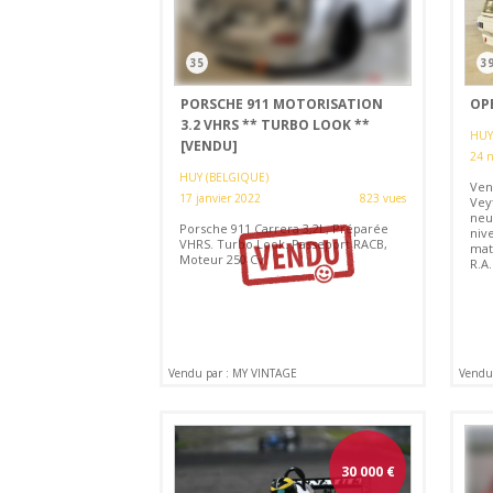
35
3
PORSCHE 911 MOTORISATION
OPE
3.2 VHRS ** TURBO LOOK **
HUY
[VENDU]
24 
HUY (BELGIQUE)
Ven
17 janvier 2022
823 vues
Vey
neuv
Porsche 911 Carrera 3,2L, Préparée
nive
VHRS. Turbo Look. Passeport RACB,
mati
Moteur 250 Cv
R.A.
Vendu par : MY VINTAGE
Vendu
30 000
€