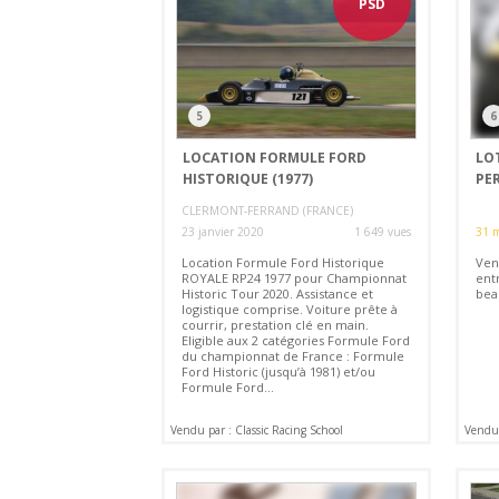
PSD
5
6
LOCATION FORMULE FORD
LO
HISTORIQUE (1977)
PER
CLERMONT-FERRAND (FRANCE)
23 janvier 2020
1 649 vues
31 
Location Formule Ford Historique
Vend
ROYALE RP24 1977 pour Championnat
entr
Historic Tour 2020. Assistance et
bea
logistique comprise. Voiture prête à
courrir, prestation clé en main.
Eligible aux 2 catégories Formule Ford
du championnat de France : Formule
Ford Historic (jusqu’à 1981) et/ou
Formule Ford...
Vendu par : Classic Racing School
Vendu 