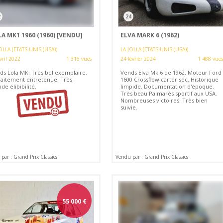
2
24
A MK1 1960 (1960)
[VENDU]
ELVA MARK 6 (1962)
OLLA (ETATS-UNIS (USA))
LA JOLLA (ETATS-UNIS (USA))
vril 2022
1 316 vues
24 février 2024
1 488 vues
ds Lola MK. Très bel exemplaire.
Vends Elva Mk 6 de 1962. Moteur Ford
faitement entretenue. Très
1600 Crossflow carter sec. Historique
de élibibilité.
limpide. Documentation d'époque.
Très beau Palmarès sportif aux USA.
Nombreuses victoires. Très bien
suivie.
par : Grand Prix Classics
Vendu par : Grand Prix Classics
55 000
€