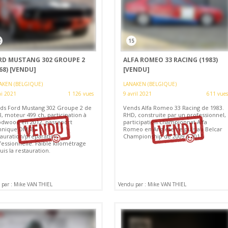
2
15
RD MUSTANG 302 GROUPE 2
ALFA ROMEO 33 RACING (1983)
68)
[VENDU]
[VENDU]
AKEN (BELGIQUE)
LANAKEN (BELGIQUE)
i 2021
1 126 vues
9 avril 2021
611 vues
ds Ford Mustang 302 Groupe 2 de
Vends Alfa Romeo 33 Racing de 1983.
, moteur 499 ch, participation à
RHD, construite par un professionnel,
dwood en 2012, passeport
participation championnat Alfa
hnique DMSB,
Romeo en Angleterre puis au Belcar
tauration/préparation
Championship de 2009 à 2011.
fessionnelle. Faible kilométrage
is la restauration.
par : Mike VAN THIEL
Vendu par : Mike VAN THIEL