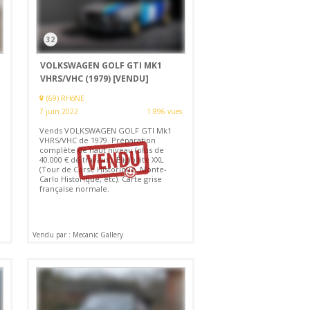
32
VOLKSWAGEN GOLF GTI MK1
VHRS/VHC (1979)
[VENDU]
(69) RHôNE
7 juin 2022
1 896 vues
Vends VOLKSWAGEN GOLF GTI Mk1
VHRS/VHC de 1979. Préparation
complète de haut niveau (plus de
40.000 € de travaux). Éligibilité XXL
(Tour de Corse Historique, Monte-
Carlo Historique, etc). Carte grise
française normale.
Vendu par : Mecanic Gallery