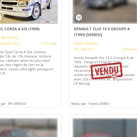
9
16
L CORSA A GSI (1989)
RENAULT CLIO 16 S GROUPE A
(1993)
[VENDU]
 (BELGIQUE)
novembre 2021
1 579 vues
REIMS (FRANCE)
20 juillet 2021
2 816 vues
ds Opel Corsa A GSi, moteur
tal 1,6L de 176 chevaux. Voiture
Vends Renault Clio 16 S Groupe A de
e, réalisée selon les plus haut
1993,. Passport FFSA N° 72482 ,
au des règles de l’art en la
équipée d'une boite séquentielle
ère. Caisse ultra light, passeport
récemment révisée, moteur
C.B.
entièrement refait par un spécialiste
avec 226 cv , Freins AP, suspensions
LP Racing.
 par : MY VINTAGE
Vendu par : Franco LEMBO