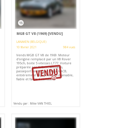
15
MGB GT V8 (1969)
[VENDU]
LANAKEN (BELGIQUE)
10 février 2021
984 vues
Vends MGB GT V8 de 1969. Moteur
d'origine remplacé par un V8 Rover
195ch, boite 5 vitesses LT77. Voiture
préparée par Gilbert Wilssens,
passeport technique Belge RACB,
entièrement équipée, très maniable,
fiable et facile à conduire.
Vendu par : Mike VAN THIEL