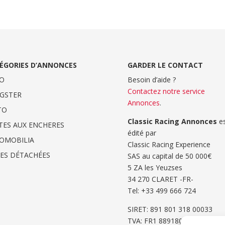
ÉGORIES D’ANNONCES
GARDER LE CONTACT
O
Besoin d’aide ?
Contactez notre service
GSTER
Annonces
.
TO
Classic Racing Annonces
es
TES AUX ENCHERES
édité par
OMOBILIA
Classic Racing Experience
CES DÉTACHÉES
SAS au capital de 50 000€
5 ZA les Yeuzses
34 270 CLARET -FR-
Tel: ‭+33 499 666 724‬
SIRET: 891 801 318 00033
TVA: FR1 8891801318