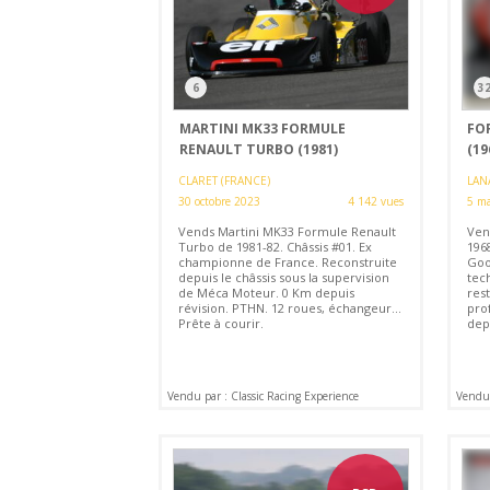
6
3
MARTINI MK33 FORMULE
FO
RENAULT TURBO (1981)
(19
CLARET (FRANCE)
LAN
30 octobre 2023
4 142 vues
5 ma
Vends Martini MK33 Formule Renault
Ven
Turbo de 1981-82. Châssis #01. Ex
1968
championne de France. Reconstruite
Goo
depuis le châssis sous la supervision
tec
de Méca Moteur. 0 Km depuis
res
révision. PTHN. 12 roues, échangeur...
pro
Prête à courir.
depu
Vendu par : Classic Racing Experience
Vendu 