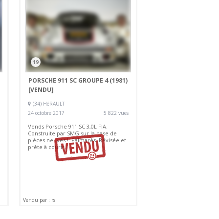
19
PORSCHE 911 SC GROUPE 4 (1981)
[VENDU]
(34) HéRAULT
24 octobre 2017
5 822 vues
Vends Porsche 911 SC 3,0L FIA.
Construite par SMG sur la base de
pièces neuves !. Palmarès. Révisée et
prête à courir.
Vendu par : rs