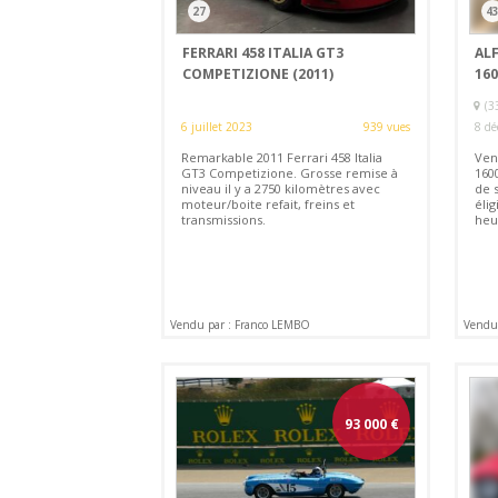
27
4
FERRARI 458 ITALIA GT3
AL
COMPETIZIONE (2011)
160
(3
6 juillet 2023
939 vues
8 dé
Remarkable 2011 Ferrari 458 Italia
Ven
GT3 Competizione. Grosse remise à
160
niveau il y a 2750 kilomètres avec
de s
moteur/boite refait, freins et
élig
transmissions.
heu
Vendu par : Franco LEMBO
Vendu 
93 000
€