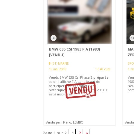
4
1
BMW 635 CSI 1983 FIA (1983)
MA
[VENDU]
ZER
(51) MARNE
SPO
15 mai 2018
1 040 vues
1 ma
Vends BMW 635 Csi Phase 2 préparée
Ven
selon l affiche FIA dans le but de
198
participer à des compétitions
Neuf
historiques Rallye ou Circuit. Le PTH
rem
est à instruire.
Vendu par : Franco LEMBO
Vendu 
Page 1 sur 2
1
2
»