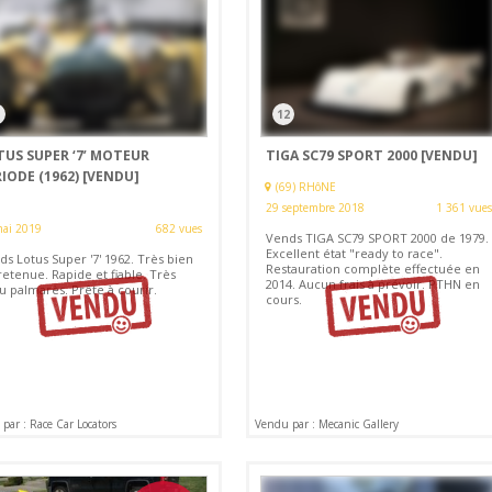
12
TUS SUPER ‘7’ MOTEUR
TIGA SC79 SPORT 2000
[VENDU]
IODE (1962)
[VENDU]
(69) RHôNE
29 septembre 2018
1 361 vues
mai 2019
682 vues
Vends TIGA SC79 SPORT 2000 de 1979.
Excellent état "ready to race".
s Lotus Super '7' 1962. Très bien
Restauration complète effectuée en
etenue. Rapide et fiable. Très
2014. Aucun frais à prévoir. PTHN en
u palmarès. Prête à courir.
cours.
par : Race Car Locators
Vendu par : Mecanic Gallery