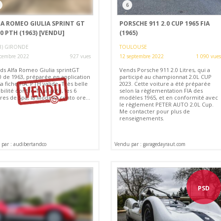
3
6
FA ROMEO GIULIA SPRINT GT
PORSCHE 911 2.0 CUP 1965 FIA
0 PTH (1963)
[VENDU]
(1965)
3) GIRONDE
TOULOUSE
cembre 2022
927 vues
12 septembre 2022
1 090 vues
ds Alfa Romeo Giulia sprintGT
Vends Porsche 911 2.0 Litres, qui a
0 de 1963, préparée en application
participé au championnat 2.0L CUP
a fiche FIA. PTH valide. Très belle
2023. Cette voiture a été préparée
ibilité dont le Tour auto, les 6
selon la règlementation FIA des
res de Spa, la Modena cento ore...
modèles 1965, et en conformité avec
le règlement PETER AUTO 2.0L Cup.
Me contacter pour plus de
renseignements.
par : audibertandco
Vendu par : garagedayraut.com
PSD