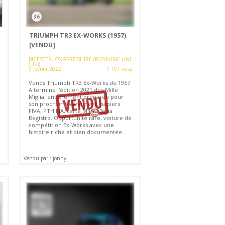
36
TRIUMPH TR3 EX-WORKS (1957)
[VENDU]
BICESTER, OXFORDSHIRE (ROYAUME-UNI
(UK))
3 février 2022
1 197 vues
Vends Triumph TR3 Ex-Works de 1957.
A terminé l'édition 2021 des Mille
Miglia, entièrement préparée pour
son prochain événement, papiers
FIVA, PTH FIA, carte Mille Miglia
Registro. Opportunité rare, voiture de
compétition Ex-Works avec une
histoire riche et bien documentée.
Vendu par : jonny