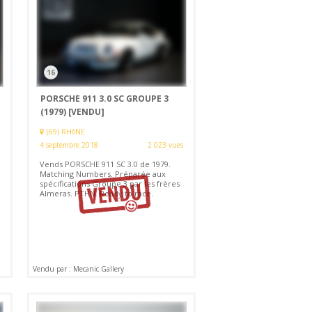
16
PORSCHE 911 3.0 SC GROUPE 3
(1979)
[VENDU]
(69) RHôNE
4 septembre 2018
2 023 vues
Vends PORSCHE 911 SC 3.0 de 1979.
Matching Numbers. Préparée aux
spécifications Groupe 3 par les frères
Almeras. PTHN. Ready to race.
Vendu par : Mecanic Gallery