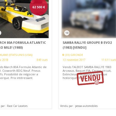
62 500
€
3
10
RCH 80A FORMULA ATLANTIC
SAMBA RALLYE GROUPE B EVO2
O MILE! (1980)
(1983)
[VENDU]
KLANE (ETATS-UNIS (USA))
(33) GIRONDE
i 2018
849 vues
13 novembre 2017
11 611 vues
ds March 80A Formule Atlantic de
Vends TALBOT SAMBA RALLYE 1983
0. Cosworth BDG Neuf. Pneus
Arceaux, Baquet FIA, Coupe circuit,
s. Possibilité de négocier a
Extincteur, Passeport technique
orque. Prix intéressant.
historique FFSA.
par : Race Car Locators
Vendu par : pessac-automobiles