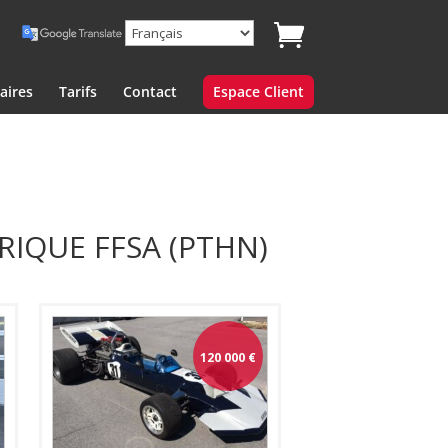
aires
Tarifs
Contact
Espace Client
RIQUE FFSA (PTHN)
120 000
€