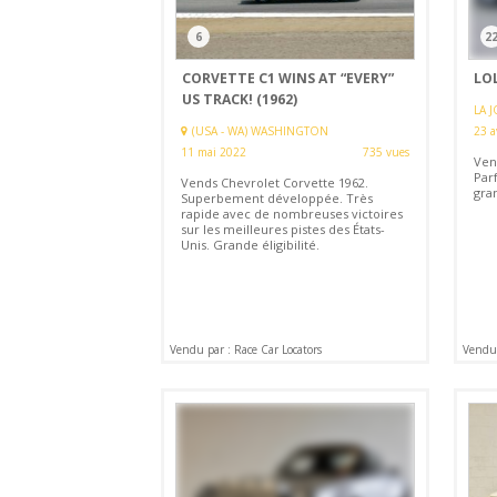
6
2
CORVETTE C1 WINS AT “EVERY”
LOL
US TRACK! (1962)
LA J
(USA - WA) WASHINGTON
23 a
11 mai 2022
735 vues
Ven
Par
Vends Chevrolet Corvette 1962.
gran
Superbement développée. Très
rapide avec de nombreuses victoires
sur les meilleures pistes des États-
Unis. Grande éligibilité.
Vendu par : Race Car Locators
Vendu 