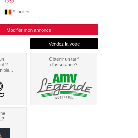
1959
Schoten
Modifier mon annonce
un
Obtenir un tarif
nt ?
d’assurance?
nible...
une
e?