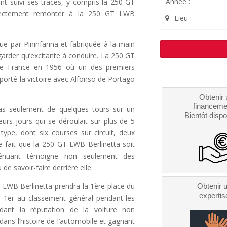
Année :
nt suivi ses traces, y compris la 250 GT
rectement remonter à la 250 GT LWB
Lieu :
ue par Pininfarina et fabriquée à la main
regarder qu’excitante à conduire. La 250 GT
de France en 1956 où un des premiers
orté la victoire avec Alfonso de Portago
Obtenir 
financeme
 pas seulement de quelques tours sur un
Bientôt dispo
urs jours qui se déroulait sur plus de 5
ype, dont six courses sur circuit, deux
e fait que la 250 GT LWB Berlinetta soit
ténuant témoigne non seulement des
de savoir-faire derrière elle.
 LWB Berlinetta prendra la 1ère place du
Obtenir 
expertis
sé 1er au classement général pendant les
idant la réputation de la voiture non
ans l’histoire de l’automobile et gagnant