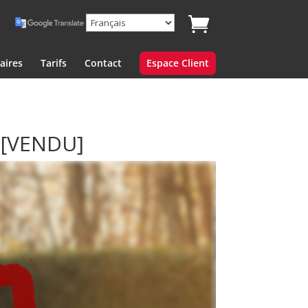
aires
Tarifs
Contact
Espace Client
”
[VENDU]