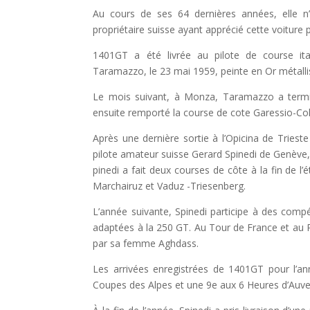
Au cours de ses 64 dernières années, elle n’
propriétaire suisse ayant apprécié cette voiture 
1401GT a été livrée au pilote de course ital
Taramazzo, le 23 mai 1959, peinte en Or métalli
Le mois suivant, à Monza, Taramazzo a termin
ensuite remporté la course de cote Garessio-Col
Après une dernière sortie à l’Opicina de Trieste
pilote amateur suisse Gerard Spinedi de Genève,
pinedi a fait deux courses de côte à la fin de l
Marchairuz et Vaduz -Triesenberg.
L’année suivante, Spinedi participe à des compé
adaptées à la 250 GT. Au Tour de France et au Ra
par sa femme Aghdass.
Les arrivées enregistrées de 1401GT pour l’a
Coupes des Alpes et une 9e aux 6 Heures d’Auv