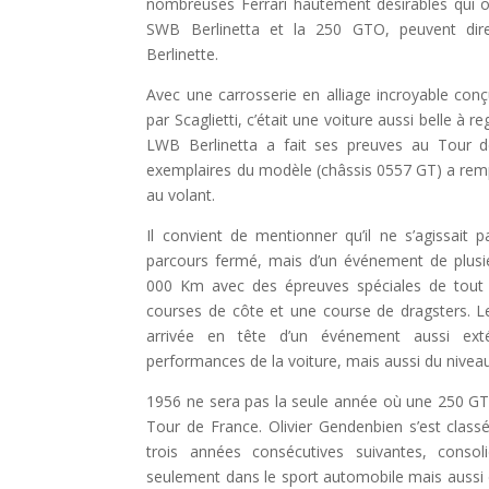
nombreuses Ferrari hautement désirables qui o
SWB Berlinetta et la 250 GTO, peuvent di
Berlinette.
Avec une carrosserie en alliage incroyable conç
par Scaglietti, c’était une voiture aussi belle à 
LWB Berlinetta a fait ses preuves au Tour 
exemplaires du modèle (châssis 0557 GT) a remp
au volant.
Il convient de mentionner qu’il ne s’agissait
parcours fermé, mais d’un événement de plusie
000 Km avec des épreuves spéciales de tout t
courses de côte et une course de dragsters. L
arrivée en tête d’un événement aussi ex
performances de la voiture, mais aussi du niveau 
1956 ne sera pas la seule année où une 250 GT
Tour de France. Olivier Gendenbien s’est clas
trois années consécutives suivantes, consol
seulement dans le sport automobile mais aussi d