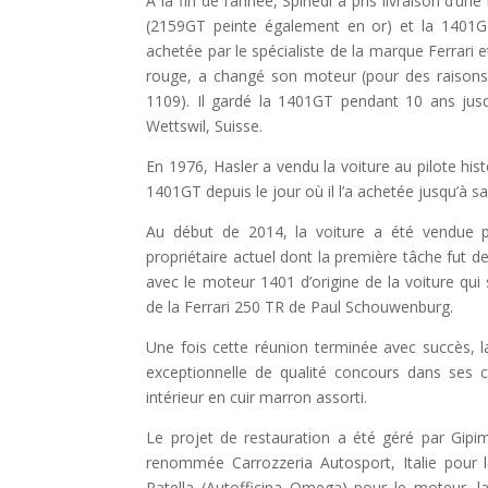
À la fin de l’année, Spinedi a pris livraison d’u
(2159GT peinte également en or) et la 1401G
achetée par le spécialiste de la marque Ferrari e
rouge, a changé son moteur (pour des raison
1109). Il gardé la 1401GT pendant 10 ans jus
Wettswil, Suisse.
En 1976, Hasler a vendu la voiture au pilote hist
1401GT depuis le jour où il l’a achetée jusqu’à s
Au début de 2014, la voiture a été vendue pa
propriétaire actuel dont la première tâche fut 
avec le moteur 1401 d’origine de la voiture qui s
de la Ferrari 250 TR de Paul Schouwenburg.
Une fois cette réunion terminée avec succès, la
exceptionnelle de qualité concours dans ses c
intérieur en cuir marron assorti.
Le projet de restauration a été géré par Gipi
renommée Carrozzeria Autosport, Italie pour l
Patella (Autofficina Omega) pour le moteur, l