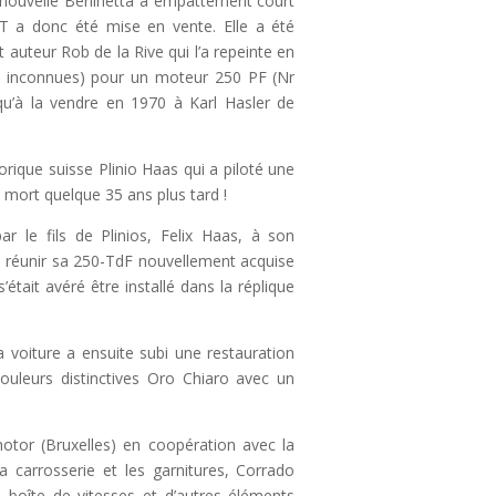
ne nouvelle Berlinetta à empattement court
T a donc été mise en vente. Elle a été
t auteur Rob de la Rive qui l’a repeinte en
s inconnues) pour un moteur 250 PF (Nr
qu’à la vendre en 1970 à Karl Hasler de
orique suisse Plinio Haas qui a piloté une
a mort quelque 35 ans plus tard !
r le fils de Plinios, Felix Haas, à son
de réunir sa 250-TdF nouvellement acquise
’était avéré être installé dans la réplique
 voiture a ensuite subi une restauration
ouleurs distinctives Oro Chiaro avec un
motor (Bruxelles) en coopération avec la
a carrosserie et les garnitures, Corrado
a boîte de vitesses et d’autres éléments