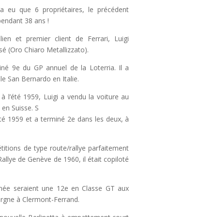
a eu que 6 propriétaires, le précédent
pendant 38 ans !
ien et premier client de Ferrari, Luigi
sé (Oro Chiaro Metallizzato).
é 9e du GP annuel de la Loterria. Il a
le San Bernardo en Italie.
 à l’été 1959, Luigi a vendu la voiture au
 en Suisse. S
’été 1959 et a terminé 2e dans les deux, à
titions de type route/rallye parfaitement
llye de Genève de 1960, il était copiloté
nnée seraient une 12e en Classe GT aux
ergne à Clermont-Ferrand.