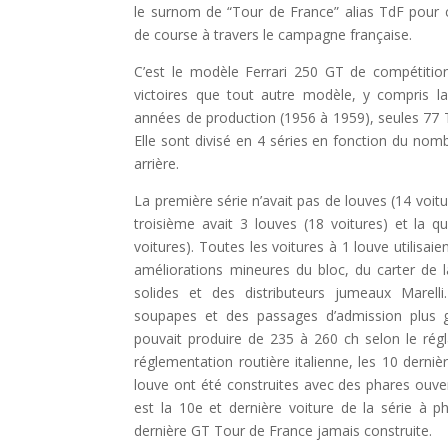
le surnom de “Tour de France” alias TdF pou
de course à travers le campagne française.
C’est le modèle Ferrari 250 GT de compétition 
victoires que tout autre modèle, y compris 
années de production (1956 à 1959), seules 77 
Elle sont divisé en 4 séries en fonction du nomb
arrière.
La première série n’avait pas de louves (14 voitu
troisième avait 3 louves (18 voitures) et la q
voitures). Toutes les voitures à 1 louve utilisai
améliorations mineures du bloc, du carter de la
solides et des distributeurs jumeaux Marelli
soupapes et des passages d’admission plus g
pouvait produire de 235 à 260 ch selon le rég
réglementation routière italienne, les 10 derniè
louve ont été construites avec des phares ouve
est la 10e et dernière voiture de la série à 
dernière GT Tour de France jamais construite.