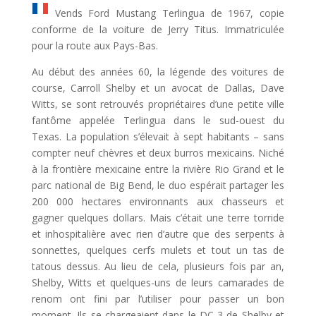
Vends Ford Mustang Terlingua de 1967, copie
conforme de la voiture de Jerry Titus. Immatriculée
pour la route aux Pays-Bas.
Au début des années 60, la légende des voitures de
course, Carroll Shelby et un avocat de Dallas, Dave
Witts, se sont retrouvés propriétaires d’une petite ville
fantôme appelée Terlingua dans le sud-ouest du
Texas. La population s’élevait à sept habitants – sans
compter neuf chèvres et deux burros mexicains. Niché
à la frontière mexicaine entre la rivière Rio Grand et le
parc national de Big Bend, le duo espérait partager les
200 000 hectares environnants aux chasseurs et
gagner quelques dollars. Mais c’était une terre torride
et inhospitalière avec rien d’autre que des serpents à
sonnettes, quelques cerfs mulets et tout un tas de
tatous dessus. Au lieu de cela, plusieurs fois par an,
Shelby, Witts et quelques-uns de leurs camarades de
renom ont fini par l’utiliser pour passer un bon
moment. Ils se chargeaient dans le DC-3 de Shelby et