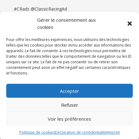
#CRads @ClassicRacingAd
Gérer le consentement aux
cookies
Pour offrir les meilleures expériences, nous utilisons des technologies
telles que les cookies pour stocker et/ou accéder aux informations des
appareils. Le fait de consentir à ces technologies nous permettra de
traiter des données telles que le comportement de navigation ou les ID
uniques sur ce site. Le fait de ne pas consentir ou de retirer son
consentement peut avoir un effet négatif sur certaines caractéristiques
et fonctions.
Accueil
Catégories
Annonces
Newsletter & Presse
Partenaires
Tarifs
Accepter
Contact
Espace Client
Refuser
Réalisation
121DigitalGroup |
Voir les préférences
Maintenance AllWebagency | Hébergement
121DigitalGroup
Politique de cookies
Déclaration de confidentialité
Imprint