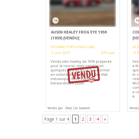
16
1
AUSIN HEALEY FROG EYE 1959
COB
(1959)
[VENDU]
[V
SPOKANE (ETATS-UNIS (USA))
LA J
11 juin 2023
878 vues
15 f
Vends lutin healey de 1959 préparée
Ven
pour la course, mais capable en
a é
quelques heures de se transformer
spé
en voiture de route. Très bon état
le 
mécanique. Belle éligibilité.
res
Extraordinaire jouet.
McC
com
a c
à...
Vendu par : Race Car Locators
Vendu 
Page 1 sur 4
1
2
3
4
»