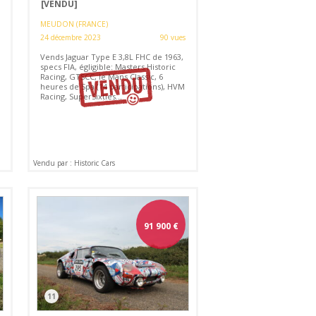
[VENDU]
MEUDON (FRANCE)
24 décembre 2023
90 vues
Vends Jaguar Type E 3,8L FHC de 1963,
specs FIA, égligible: Masters Historic
Racing, GTSCC, le Mans Classic, 6
heures de Spa (14 participations), HVM
Racing, SuperSixties...
Vendu par : Historic Cars
91 900
€
11