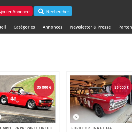
jouter Annonce
Rechercher
eil
Catégories
Annonces
Newsletter & Presse
Parten
35 800
€
26 000
€
0
5
IUMPH TR6 PREPAREE CIRCUIT
FORD CORTINA GT FIA