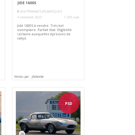
JIDE 1600S
(64) PYRéNéES-ATLANTIQUES
4 novembre 2023
1 259 vues
Jidé 1600S à vendre. Très bel
exemplaire. Parfait état. Eligibilité
certaine auxquelles épreuves de
rallye.
Vendu par : jflaborde
PSD
26