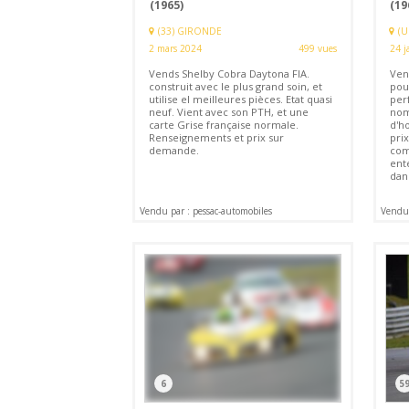
(1965)
(19
(33) GIRONDE
(U
2 mars 2024
499 vues
24 j
Vends Shelby Cobra Daytona FIA.
Ven
construit avec le plus grand soin, et
pour
utilise el meilleures pièces. Etat quasi
per
neuf. Vient avec son PTH, et une
nom
carte Grise française normale.
d'h
Renseignements et prix sur
pri
demande.
com
ent
dans
Vendu par : pessac-automobiles
Vendu 
6
5