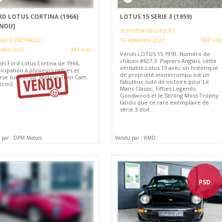
RD LOTUS CORTINA (1966)
LOTUS 15 SERIE 3 (1959)
ENDU]
SCHOTEN (BELGIQUE)
ACO (MONACO)
16 septembre 2023
968 vues
tobre 2023
442 vues
Vends LOTUS 15 1959. Numéro de
châssis #627-3. Papiers Anglais. cette
ds Ford Lotus Cortina de 1966,
véritable Lotus 15 avec un historique
icipation à plusieurs rallyes et
de propriété ininterrompu est un
rse sur circuit. Moteur Twin Cam
fabuleux outil de victoire pour Le
0cm3
Mans Classic, Fifties Legends,
Goodwood et le Stirling Moss Trophy
tandis que ce rare exemplaire de
série 3 doit...
par : DPM Motors
Vendu par : RMD
PSD