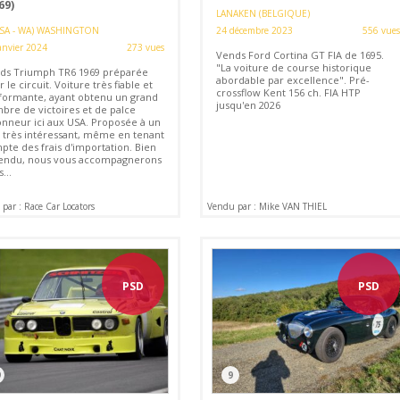
69)
LANAKEN (BELGIQUE)
SA - WA) WASHINGTON
24 décembre 2023
556 vues
anvier 2024
273 vues
Vends Ford Cortina GT FIA de 1695.
"La voiture de course historique
ds Triumph TR6 1969 préparée
abordable par excellence". Pré-
 le circuit. Voiture très fiable et
crossflow Kent 156 ch. FIA HTP
formante, ayant obtenu un grand
jusqu'en 2026
bre de victoires et de palce
onneur ici aux USA. Proposée à un
x très intéressant, même en tenant
pte des frais d'importation. Bien
endu, nous vous accompagnerons
...
par : Race Car Locators
Vendu par : Mike VAN THIEL
PSD
PSD
9
9