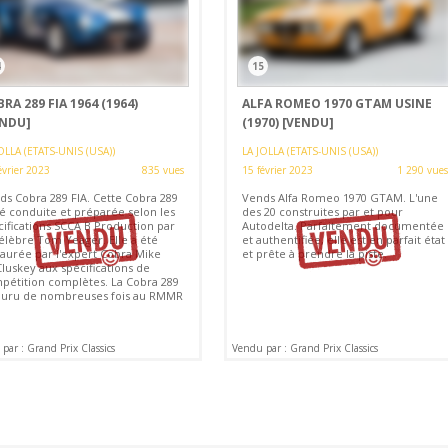
4
15
RA 289 FIA 1964 (1964)
ALFA ROMEO 1970 GTAM USINE
ENDU]
(1970)
[VENDU]
OLLA (ETATS-UNIS (USA))
LA JOLLA (ETATS-UNIS (USA))
évrier 2023
835 vues
15 février 2023
1 290 vues
ds Cobra 289 FIA. Cette Cobra 289
Vends Alfa Romeo 1970 GTAM. L'une
té conduite et préparée selon les
des 20 construites par et pour
cifications SCCA B Production par
Autodelta. Parfaitement documentée
célèbre Tom Yeager. Elle a été
et authentifiée, elle est en parfait état
taurée par l'expert Cobra Mike
et prête à prendre la piste.
luskey aux spécifications de
pétition complètes. La Cobra 289
ouru de nombreuses fois au RMMR
par : Grand Prix Classics
Vendu par : Grand Prix Classics