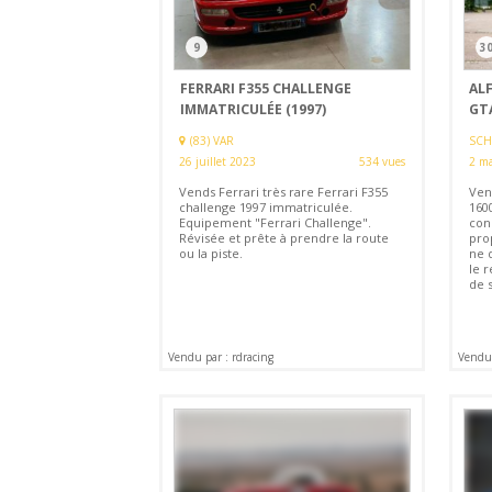
9
3
FERRARI F355 CHALLENGE
AL
IMMATRICULÉE (1997)
GT
(83) VAR
SCH
26 juillet 2023
534 vues
2 ma
Vends Ferrari très rare Ferrari F355
Ven
challenge 1997 immatriculée.
1600
Equipement "Ferrari Challenge".
cons
Révisée et prête à prendre la route
pro
ou la piste.
ne 
le 
de s
Vendu par : rdracing
Vendu