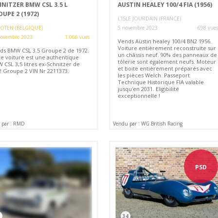
NITZER BMW CSL 3.5 L
AUSTIN HEALEY 100/4 FIA (1956)
UPE 2 (1972)
L'ISLE JOURDAIN (FRANCE)
OTEN (BELGIQUE)
5 novembre 2023
698 vues
novembre 2023
1 066 vues
Vends Austin healey 100/4 BN2 1956.
Voiture entièrement reconstruite sur
ds BMW CSL 3.5 Groupe 2 de 1972.
un châssis neuf. 90% des panneaux de
te voiture est une authentique
tôlerie sont également neufs. Moteur
 CSL 3,5 litres ex-Schnitzer de
et boite entièrement préparés avec
2 Groupe 2 VIN Nr 2211373.
les pièces Welch. Passeport
Technique Historique FIA valable
jusqu'en 2031. Eligibilité
exceptionnelle !
 par : RMD
Vendu par : WG British Racing
PSD
34