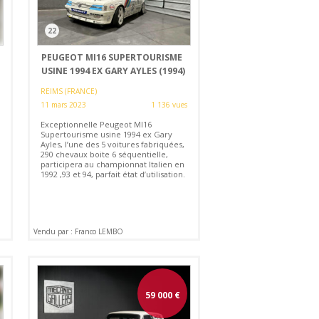
22
PEUGEOT MI16 SUPERTOURISME
USINE 1994 EX GARY AYLES (1994)
REIMS (FRANCE)
11 mars 2023
1 136 vues
Exceptionnelle Peugeot MI16
Supertourisme usine 1994 ex Gary
Ayles, l’une des 5 voitures fabriquées,
290 chevaux boite 6 séquentielle,
participera au championnat Italien en
1992 ,93 et 94, parfait état d’utilisation.
Vendu par : Franco LEMBO
59 000
€