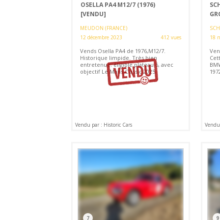
OSELLA PA4 M12/7 (1976)
SCH
[VENDU]
GRO
MEUDON (FRANCE)
SCH
12 décembre 2023
412 vues
18 
Vends Osella PA4 de 1976,M12/7.
Ven
Historique limpide. Très bien
Cet
entretenue. éligible plateau 6, avec
BMW
objectif Le Mans Classic 2025.
197
Vendu par : Historic Cars
Vendu
7
9