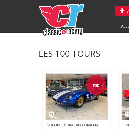
A
Accu
LES 100 TOURS
PSD
29
1
SHELBY COBRA DAYTONA FIA
TR