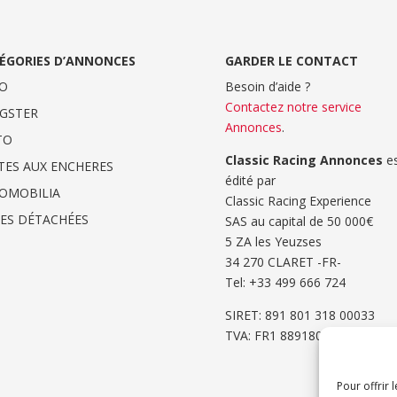
ÉGORIES D’ANNONCES
GARDER LE CONTACT
O
Besoin d’aide ?
Contactez notre service
GSTER
Annonces
.
TO
Classic Racing Annonces
es
TES AUX ENCHERES
édité par
OMOBILIA
Classic Racing Experience
CES DÉTACHÉES
SAS au capital de 50 000€
5 ZA les Yeuzses
34 270 CLARET -FR-
Tel: ‭+33 499 666 724‬
SIRET: 891 801 318 00033
TVA: FR1 8891801318
Pour offrir 