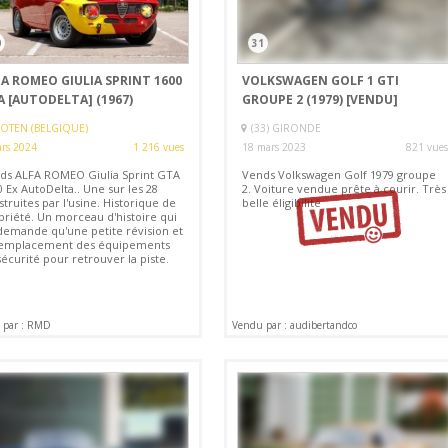
0
31
FA ROMEO GIULIA SPRINT 1600
VOLKSWAGEN GOLF 1 GTI
A [AUTODELTA] (1967)
GROUPE 2 (1979)
[VENDU]
OTEN (BELGIQUE)
(33) GIRONDE
rs 2024
1 216 vues
18 mars 2023
821 vues
ds ALFA ROMEO Giulia Sprint GTA
Vends Volkswagen Golf 1979 groupe
 Ex AutoDelta.. Une sur les 28
2. Voiture vendue prête à courir. Très
truites par l'usine. Historique de
belle éligibilité
priété. Un morceau d'histoire qui
demande qu'une petite révision et
remplacement des équipements
écurité pour retrouver la piste.
 par : RMD
Vendu par : audibertandco