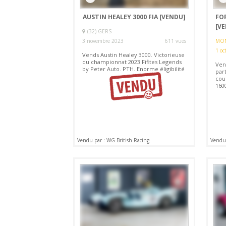
AUSTIN HEALEY 3000 FIA
[VENDU]
FO
[V
(32) GERS
3 novembre 2023
611 vues
MON
1 oc
Vends Austin Healey 3000. Victorieuse
du championnat 2023 Fifites Legends
Ven
by Peter Auto. PTH. Enorme éligibilité
part
cou
160
Vendu par : WG British Racing
Vendu 