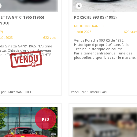
3
6
ETTA G4″R” 1965 (1965)
PORSCHE 993 RS (1995)
ENDU]
MEUDON (FRANCE)
Y)
1 août 2023
629 vues
oût 2023
622 vues
Vends Porsche 993 RS de 1995.
Historique d propriété" sans faille.
ds Ginetta G4"R" 1965. "L'ultime
Très bel historique en course.
etta. Châssis d'origine. Nouveau
Parfaitement entretenue. l'une des
eur Twincam. DMSB et ACI HTP
plus belles disponibles sur le marché.
par : Mike VAN THIEL
Vendu par : Historic Cars
PSD