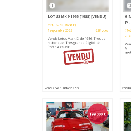
6
1
LOTUS MK 9 1955 (1955)
[VENDU]
GIN
[V
MEUDON (FRANCE)
1 septembre 2023
628 vues
(ITAL
26 a
Vends Lotus Mark IX de 1956. Très bel
historique. Très grande éligibilité.
Ven
Prête à courir..
Gin
mot
Vendu par : Historic Cars
Vendu 
199 000
€