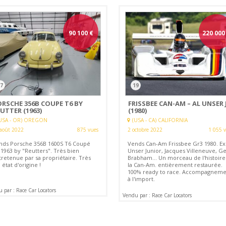
90 100
€
220 000
7
19
ORSCHE 356B COUPE T6 BY
FRISSBEE CAN-AM – AL UNSER 
UTTER (1963)
(1980)
USA - OR) OREGON
(USA - CA) CALIFORNIA
août 2022
875 vues
2 octobre 2022
1 055 
nds Porsche 356B 1600S T6 Coupé
Vends Can-Am Frissbee Gr3 1980. Ex
 1963 by "Reutters". Très bien
Unser Junior, Jacques Villeneuve, Ge
tretenue par sa propriétaire. Très
Brabham... Un morceau de l'histoire
 état d'origine !
la Can-Am. entièrement restaurée.
100% ready to race. Accompagneme
à l'import.
 par : Race Car Locators
Vendu par : Race Car Locators