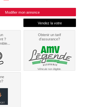
Modifier mon annonce
un
Obtenir un tarif
nt ?
d’assurance?
nible...
Véhicule non éligible.
une
e?