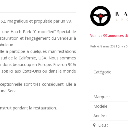
62, magnifique et propulsée par un V8.
, une Hatch-Park “C modified” Special de
Voir les 99 annonces 
 restauration et l’engagement du vendeur à
abuleux.
Publié: 8 mars 2021 (il y a 5
lle a participé à quelques manifestations
e sud de la Californie, USA. Nous sommes
 vendons beaucoup en Europe. Environ 90%
soit ici aux États-Unis ou dans le monde
Catégorie :
xceptionnelle sont très conséquent. Elle a
guna Seca.
Marque :
Modèle :
struit pendant la restauration.
Année :
Lieu :