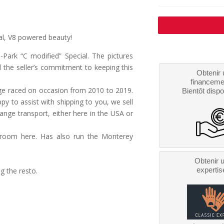
al, V8 powered beauty!
Park “C modified” Special. The pictures
nd the seller’s commitment to keeping this
Obtenir 
financeme
age raced on occasion from 2010 to 2019.
Bientôt dispo
y to assist with shipping to you, we sell
nge transport, either here in the USA or
no room here. Has also run the Monterey
Obtenir 
expertis
ng the resto.