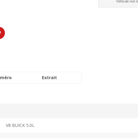
Véhicule non él
méro
Extrait
V8 BUICK 5.0L