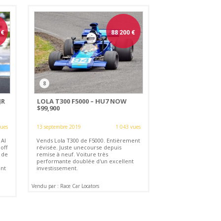
€
88 200
€
8
JR
LOLA T300 F5000 – HU7 NOW
$99,900
vues
13 septembre 2019
1 043 vues
 Al
Vends Lola T300 de F5000. Entièrement
off
révisée. Juste unecourse depuis
 de
remise à neuf. Voiture très
performante doublée d'un excellent
nt
investissement.
Vendu par : Race Car Locators