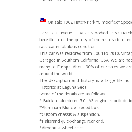
On sale 1962 Hatch-Park “C modified” Speci
Here is a unique DEVIN SS bodied 1962 Hatch-
here illustrate the quality of the restoration, a
race car in fabulous condition.
This car was restored from 2004 to 2010. Vint
Garaged in Southern California, USA. We are happ
many to Europe. About 90% of our sales we arra
around the world.
The description and history is a large file 
Historics at Laguna Seca.
Some of the details are as follows;
* Buick all aluminum 5.0L V8 engine, rebuilt duri
*Aluminum Muncie -speed box.
*Custom chassis & suspension.
*Halibrand quick-change rear end.
*Airheart 4-wheel discs.