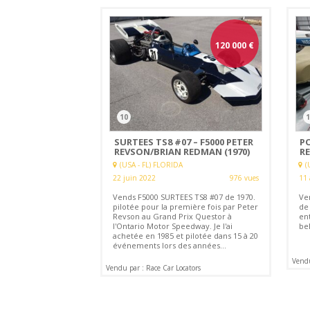
120 000
€
10
1
SURTEES TS8 #07 – F5000 PETER
P
REVSON/BRIAN REDMAN (1970)
RE
(USA - FL) FLORIDA
(
22 juin 2022
976 vues
11 
Vends F5000 SURTEES TS8 #07 de 1970.
Ve
pilotée pour la première fois par Peter
de
Revson au Grand Prix Questor à
en
l'Ontario Motor Speedway. Je l'ai
bel
achetée en 1985 et pilotée dans 15 à 20
événements lors des années...
Vendu
Vendu par : Race Car Locators