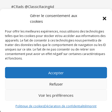
#CRads @ClassicRacingAd
Gérer le consentement aux
cookies
Pour offrir les meilleures expériences, nous utilisons des technologies
telles que les cookies pour stocker et/ou accéder aux informations des
appareils. Le fait de consentir à ces technologies nous permettra de
traiter des données telles que le comportement de navigation ou les ID
uniques sur ce site. Le fait de ne pas consentir ou de retirer son
consentement peut avoir un effet négatif sur certaines caractéristiques
et fonctions.
Accueil
Catégories
Annonces
Newsletter & Presse
Partenaires
Tarifs
Accepter
Contact
Espace Client
Refuser
Réalisation
121DigitalGroup |
Voir les préférences
Maintenance AllWebagency | Hébergement
121DigitalGroup
Politique de cookies
Déclaration de confidentialité
Imprint