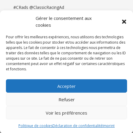
#CRads @ClassicRacingAd
Gérer le consentement aux
cookies
Pour offrir les meilleures expériences, nous utilisons des technologies
telles que les cookies pour stocker et/ou accéder aux informations des
appareils. Le fait de consentir à ces technologies nous permettra de
traiter des données telles que le comportement de navigation ou les ID
uniques sur ce site. Le fait de ne pas consentir ou de retirer son
consentement peut avoir un effet négatif sur certaines caractéristiques
et fonctions.
Accueil
Catégories
Annonces
Newsletter & Presse
Partenaires
Tarifs
Accepter
Contact
Espace Client
Refuser
Réalisation
121DigitalGroup |
Voir les préférences
Maintenance AllWebagency | Hébergement
121DigitalGroup
Politique de cookies
Déclaration de confidentialité
Imprint