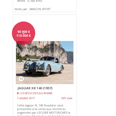
White. 72 500 Kms.
Vendu par : AMAZON SPORT
90 000
-
€
110 000
€
11
JAGUAR XK 140 (1957)
(13) BOUCHES-DU-RHôNE
7 octobre 2017
505 vues
Cette Jaguar XL 140 Roadster sera
présentée à la vente aux enchères
organisée par LECLERE MOTORCARS le