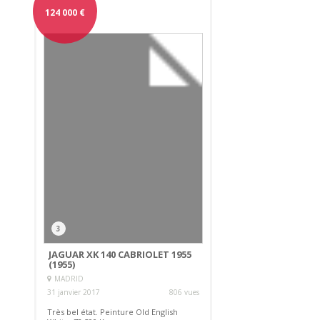
124 000
€
3
JAGUAR XK 140 CABRIOLET 1955
(1955)
MADRID
31 janvier 2017
806 vues
Très bel état. Peinture Old English