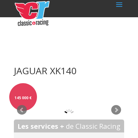
JAGUAR XK140
145 000
€
Les services +
de Classic Racing