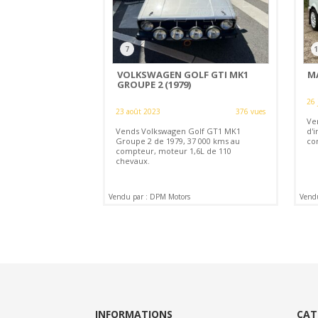
7
1
VOLKSWAGEN GOLF GTI MK1
M
GROUPE 2 (1979)
26 
23 août 2023
376 vues
Ve
Vends Volkswagen Golf GT1 MK1
d'
Groupe 2 de 1979, 37 000 kms au
co
compteur, moteur 1,6L de 110
chevaux.
Vendu par : DPM Motors
Vend
INFORMATIONS
CAT