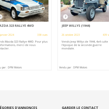
1
7
AZDA 323 RALLYE 4WD
JEEP WILLYS (1944)
janvier 2024
338 vues
26 octobre 2023
439 
nds Mazda 323 Rallye 4WD. Pour plus
Vends Jeep Willys de 1944, 4x4 culte
informations, merci de nous
l'époque de la seconde guerre
ntacter.
mondiale.
u par : DPM Motors
Vendu par : DPM Motors
ÉGORIES D’ANNONCES
GARDER LE CONTACT