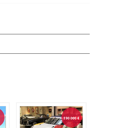
190 000
€