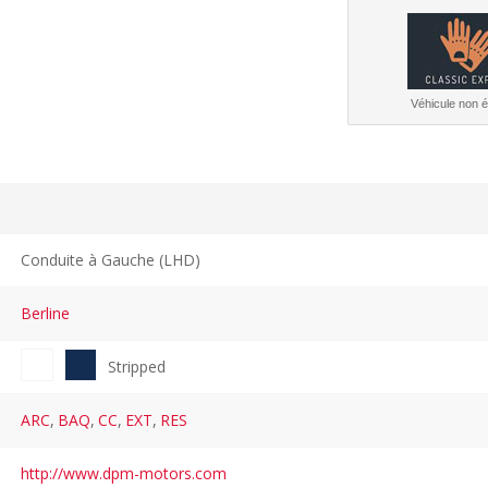
Véhicule non él
Conduite à Gauche (LHD)
Berline
Stripped
ARC
,
BAQ
,
CC
,
EXT
,
RES
http://www.dpm-motors.com