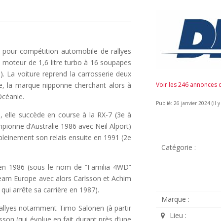
our compétition automobile de rallyes
n moteur de 1,6 litre turbo à 16 soupapes
). La voiture reprend la carrosserie deux
e, la marque nipponne cherchant alors à
Voir les 246 annonces
Océanie.
Publié: 26 janvier 2024 (il y
, elle succède en course à la RX-7 (3e à
pionne d’Australie 1986 avec Neil Alport)
leinement son relais ensuite en 1991 (2e
Catégorie :
o en 1986 (sous le nom de “Familia 4WD”
Team Europe avec alors Carlsson et Achim
ui arrête sa carrière en 1987).
Marque :
llyes notamment Timo Salonen (à partir
Lieu :
sson (qui évolue en fait durant près d’une