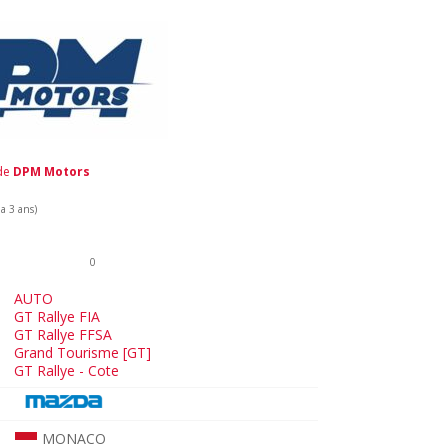
 de
DPM Motors
 a 3 ans)
0
AUTO
GT Rallye FIA
GT Rallye FFSA
Grand Tourisme [GT]
GT Rallye - Cote
MONACO