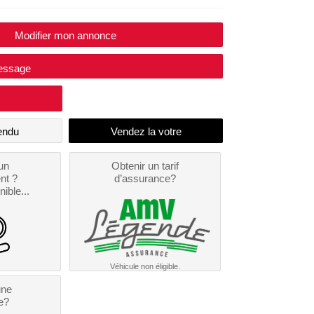
Modifier mon annonce
essage
endu
un
Obtenir un tarif
nt ?
d’assurance?
nible...
Véhicule non éligible.
une
e?