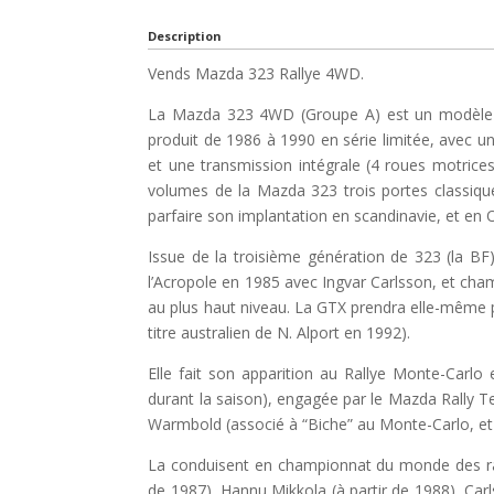
Description
Vends Mazda 323 Rallye 4WD.
La Mazda 323 4WD (Groupe A) est un modèle p
produit de 1986 à 1990 en série limitée, avec u
et une transmission intégrale (4 roues motrices
volumes de la Mazda 323 trois portes classiqu
parfaire son implantation en scandinavie, et en 
Issue de la troisième génération de 323 (la BF)
l’Acropole en 1985 avec Ingvar Carlsson, et cham
au plus haut niveau. La GTX prendra elle-même p
titre australien de N. Alport en 1992).
Elle fait son apparition au Rallye Monte-Carl
durant la saison), engagée par le Mazda Rally 
Warmbold (associé à “Biche” au Monte-Carlo, et q
La conduisent en championnat du monde des ra
de 1987), Hannu Mikkola (à partir de 1988), Carl