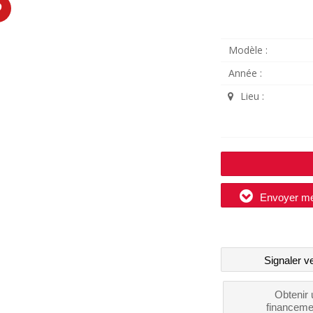
Modèle :
Année :
Lieu :
Envoyer m
Signaler v
Obtenir 
financeme