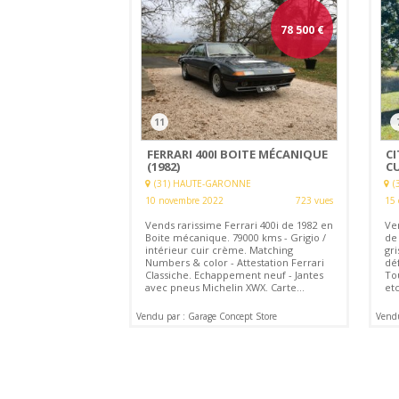
78 500
€
11
FERRARI 400I BOITE MÉCANIQUE
C
(1982)
CU
(31) HAUTE-GARONNE
(
10 novembre 2022
723 vues
15 
Vends rarissime Ferrari 400i de 1982 en
Ve
Boite mécanique. 79000 kms - Grigio /
de 
intérieur cuir crème. Matching
gri
Numbers & color - Attestation Ferrari
dé
Classiche. Echappement neuf - Jantes
To
avec pneus Michelin XWX. Carte...
etc
Vendu par : Garage Concept Store
Vendu