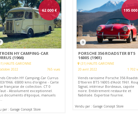
62 000
€
195 000
7
9
ITROEN HY CAMPING-CAR
PORSCHE 356 ROADSTER BT5
RRUS (1966)
1600S (1961)
31) HAUTE-GARONNE
(31) HAUTE-GARONNE
octobre 2022
765 vues
20 avril 2022
1 702 
nds Citroên HY Camping-Car Currus
Vends rarissime Porsche 356 Roadst
03/1966. 65000 kms d'origine - Carte
D'Itieren BT5 1600S d'Août 1961. Rou
se française de collection. CT 0
Signal, intérieur Bordeaux, capote
faut - Absolument exceptionnel.
noire. Entièrement restaurée et
us documents d'époque, manuels
fiabilisée. Expertise fournie.
..
Vendu par : Garage Concept Store
 par : Garage Concept Store