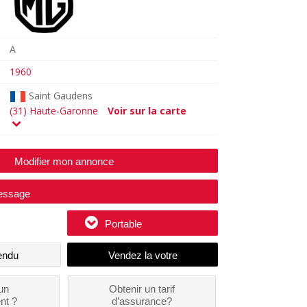
A
1960
Saint Gaudens
(31) Haute-Garonne
Voir sur la carte
Modifier mon annonce
essage
Portable
endu
un
Obtenir un tarif
nt ?
d’assurance?