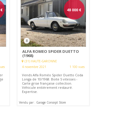
€
48 000
€
8
ALFA ROMEO SPIDER DUETTO
(1968)
(31) HAUTE-GARONNE
vues
4 novembre 2021
1 100 vues
er
Vends Alfa Roméo Spider Duetto Coda
ge
Longa de 10/1968. Boite 5 vitesses -
Carte grise française collection.
Véhicule entièrement restauré.
Expertise.
Vendu par : Garage Concept Store