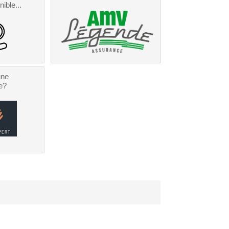
nible...
une
e?