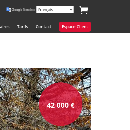
aires
Tarifs
Contact
Espace Client
42 000
€