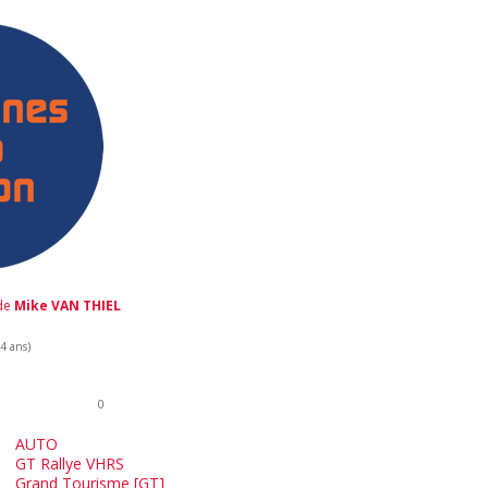
 de
Mike VAN THIEL
 4 ans)
0
AUTO
GT Rallye VHRS
Grand Tourisme [GT]