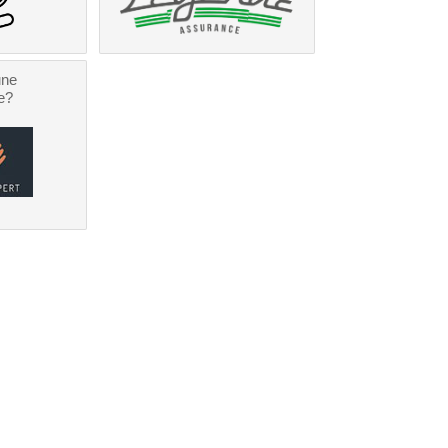
une
e?