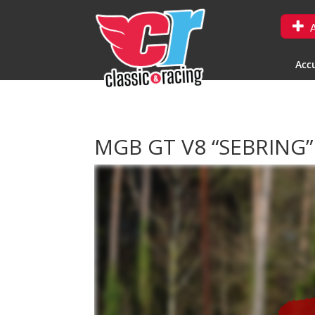
A
Accu
MGB GT V8 “SEBRING