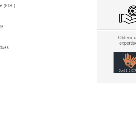
re (PDC)
ge
Obtenir 
expertis
ndues