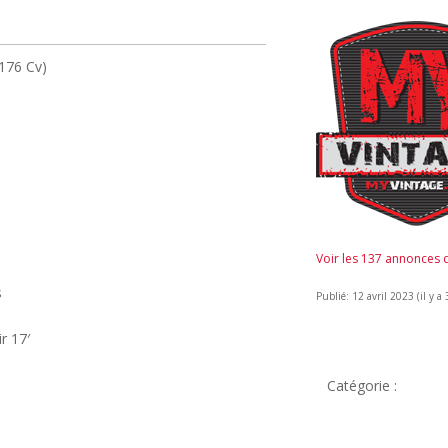
176 Cv)
Voir les 137 annonces
s
Publié: 12 avril 2023 (il y a 
r 17′
Catégorie :