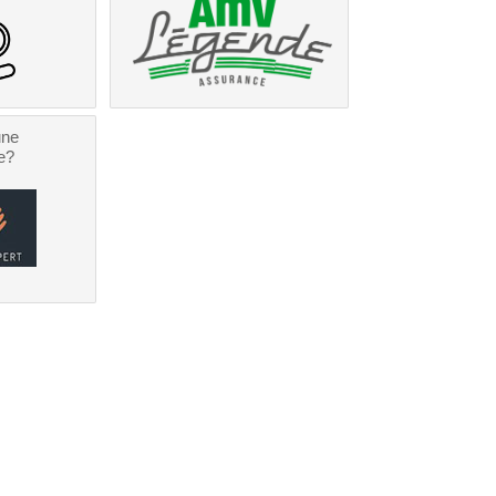
une
e?