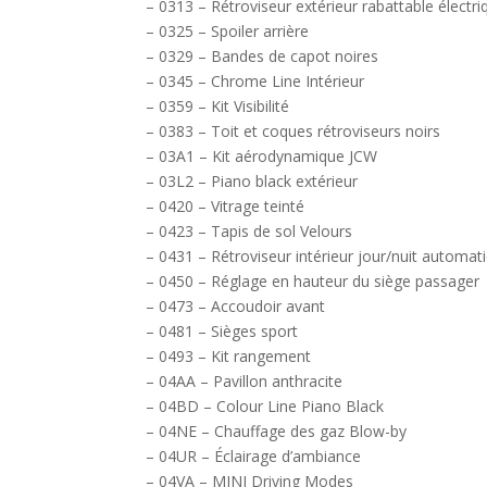
– 0313 – Rétroviseur extérieur rabattable élect
– 0325 – Spoiler arrière
– 0329 – Bandes de capot noires
– 0345 – Chrome Line Intérieur
– 0359 – Kit Visibilité
– 0383 – Toit et coques rétroviseurs noirs
– 03A1 – Kit aérodynamique JCW
– 03L2 – Piano black extérieur
– 0420 – Vitrage teinté
– 0423 – Tapis de sol Velours
– 0431 – Rétroviseur intérieur jour/nuit automat
– 0450 – Réglage en hauteur du siège passager
– 0473 – Accoudoir avant
– 0481 – Sièges sport
– 0493 – Kit rangement
– 04AA – Pavillon anthracite
– 04BD – Colour Line Piano Black
– 04NE – Chauffage des gaz Blow-by
– 04UR – Éclairage d’ambiance
– 04VA – MINI Driving Modes