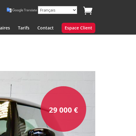
aires
Tarifs
Contact
Espace Client
29 000
€