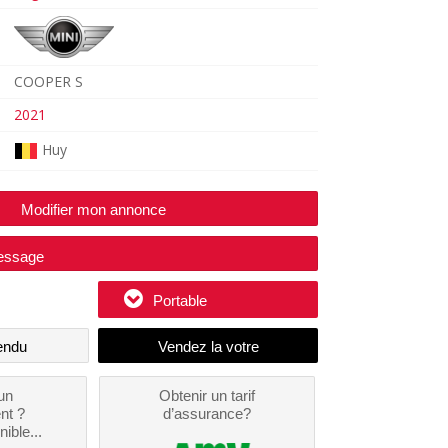
COOPER S
2021
Huy
Modifier mon annonce
essage
Portable
endu
un
Obtenir un tarif
nt ?
d’assurance?
nible...