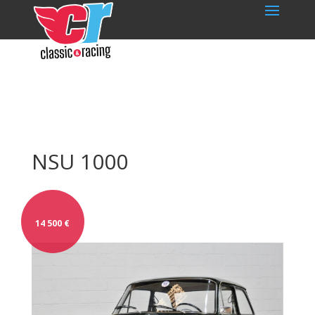
NSU 1000
14 500
€