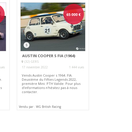
65 000
€
5
AUSTIN COOPER S FIA (1964)
(32) GERS
vues
17 novembre 2022
1 444 vues
Vends Austin Cooper s 1964. FIA.
e.
Deuxième du Fifties Legends 2022,
première Mini. PTH Valide. Pour plus
s
d'informations n'hésitez pas à nous
contacter.
Vendu par : WG British Racing