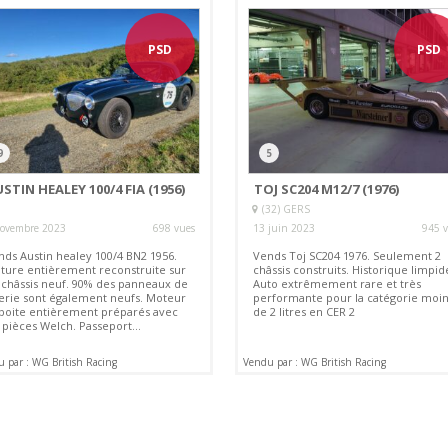
PSD
PSD
9
5
STIN HEALEY 100/4 FIA (1956)
TOJ SC204 M12/7 (1976)
(32) GERS
novembre 2023
698 vues
13 juin 2023
945 
nds Austin healey 100/4 BN2 1956.
Vends Toj SC204 1976. Seulement 2
iture entièrement reconstruite sur
châssis construits. Historique limpid
 châssis neuf. 90% des panneaux de
Auto extrêmement rare et très
lerie sont également neufs. Moteur
performante pour la catégorie moin
 boite entièrement préparés avec
de 2 litres en CER 2
 pièces Welch. Passeport...
 par : WG British Racing
Vendu par : WG British Racing