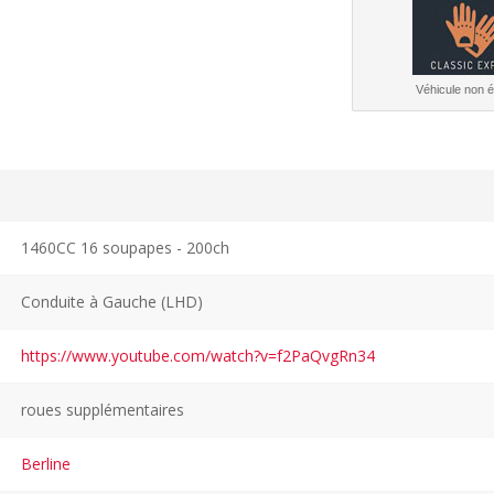
Véhicule non él
1460CC 16 soupapes - 200ch
Conduite à Gauche (LHD)
https://www.youtube.com/watch?v=f2PaQvgRn34
roues supplémentaires
Berline