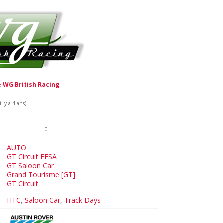
de
WG British Racing
l y a 4 ans)
0
AUTO
GT Circuit FFSA
GT Saloon Car
Grand Tourisme [GT]
GT Circuit
HTC
,
Saloon Car
,
Track Days