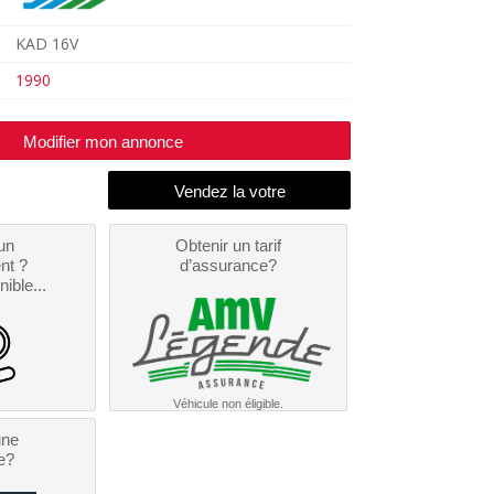
KAD 16V
1990
Modifier mon annonce
un
Obtenir un tarif
nt ?
d’assurance?
nible...
Véhicule non éligible.
une
e?