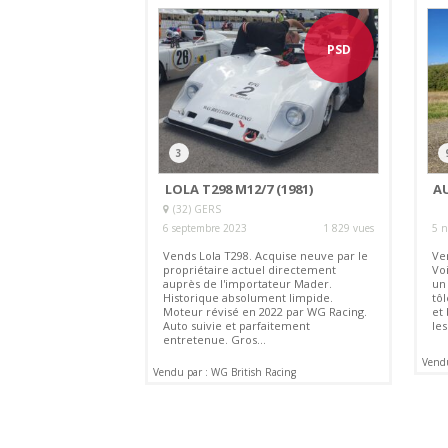
PSD
3
LOLA T298 M12/7 (1981)
AU
(32) GERS
6 septembre 2023
1 829 vues
5 
Vends Lola T298. Acquise neuve par le
Ve
propriétaire actuel directement
Vo
auprès de l'importateur Mader.
un
Historique absolument limpide.
tô
Moteur révisé en 2022 par WG Racing.
et
Auto suivie et parfaitement
les
entretenue. Gros...
Vendu
Vendu par : WG British Racing