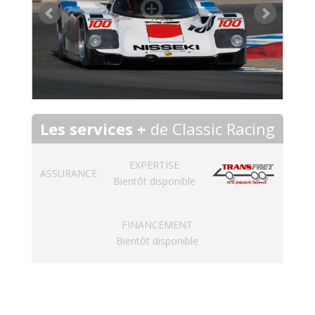
Les services +
de Classic Racing
EXPERTISE
ASSURANCE
Bientôt disponible
FINANCEMENT
Bientôt disponible