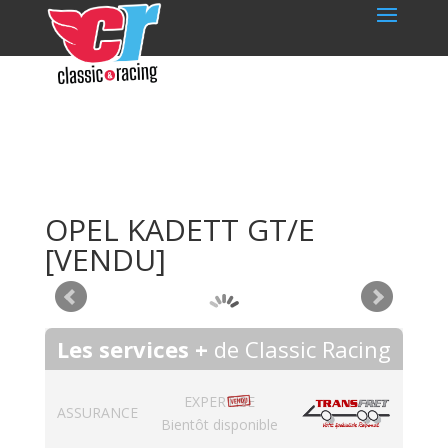
OPEL KADETT GT/E
[VENDU]
Les services +
de Classic Racing
EXPERTISE
ASSURANCE
Bientôt disponible