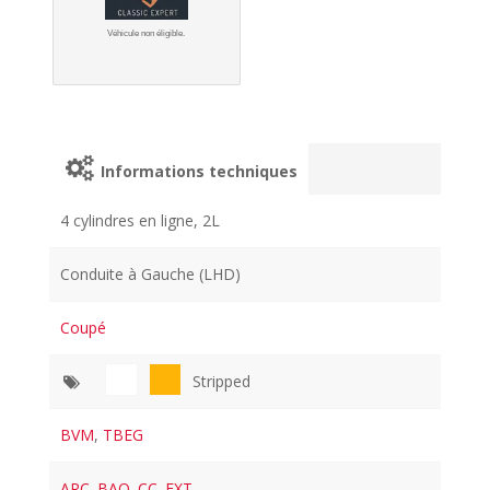
Véhicule non éligible.
Informations techniques
4 cylindres en ligne, 2L
Conduite à Gauche (LHD)
Coupé
Stripped
BVM
,
TBEG
ARC
,
BAQ
,
CC
,
EXT