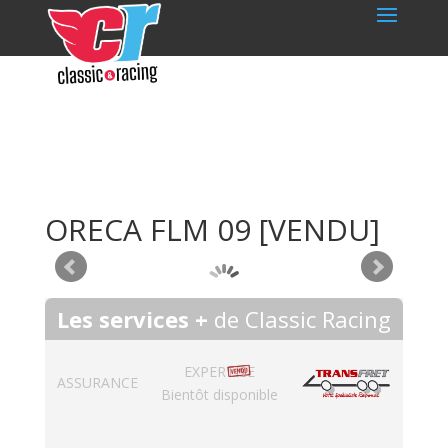
ORECA FLM 09
[VENDU]
Les services +
de Classic Racing
EXPERTISE
ASSURANCE
Bientôt disponible