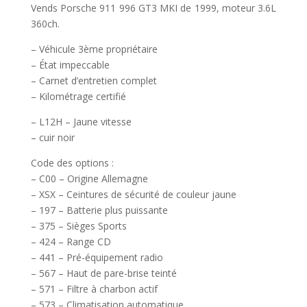
Vends Porsche 911 996 GT3 MKI de 1999, moteur 3.6L
360ch.
– Véhicule 3ème propriétaire
– État impeccable
– Carnet d’entretien complet
– Kilométrage certifié
– L12H – Jaune vitesse
– cuir noir
Code des options :
– C00 – Origine Allemagne
– XSX – Ceintures de sécurité de couleur jaune
– 197 – Batterie plus puissante
– 375 – Sièges Sports
– 424 – Range CD
– 441 – Pré-équipement radio
– 567 – Haut de pare-brise teinté
– 571 – Filtre à charbon actif
– 573 – Climatisation automatique