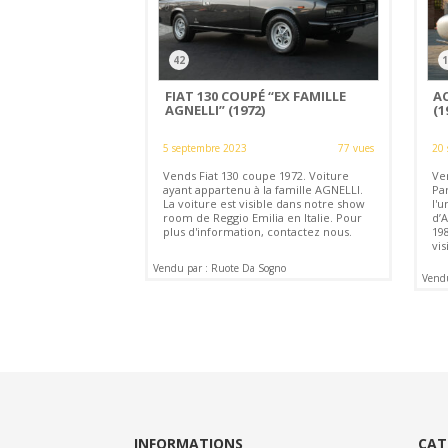
42
1
FIAT 130 COUPÉ “EX FAMILLE
A
AGNELLI” (1972)
(1
5 septembre 2023
77 vues
20 
Vends Fiat 130 coupe 1972. Voiture
Ve
ayant appartenu à la famille AGNELLI.
Pa
La voiture est visible dans notre show
l'u
room de Reggio Emilia en Italie. Pour
d’A
plus d'information, contactez nous.
198
vis
Vendu par : Ruote Da Sogno
Vendu
INFORMATIONS
CAT