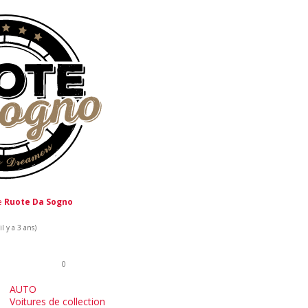
de
Ruote Da Sogno
l y a 3 ans)
0
AUTO
Voitures de collection