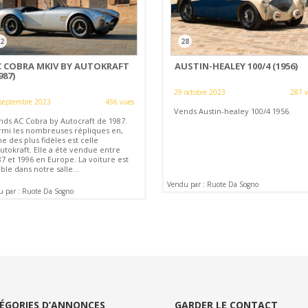
2
28
C COBRA MKIV BY AUTOKRAFT
AUSTIN-HEALEY 100/4 (1956)
987)
29 octobre 2023
287 
septembre 2023
456 vues
Vends Austin-healey 100/4 1956.
nds AC Cobra by Autocraft de 1987.
rmi les nombreuses répliques en,
ne des plus fidèles est celle
utokraft. Elle a été vendue entre
7 et 1996 en Europe. La voiture est
ible dans notre salle...
Vendu par : Ruote Da Sogno
 par : Ruote Da Sogno
ÉGORIES D’ANNONCES
GARDER LE CONTACT