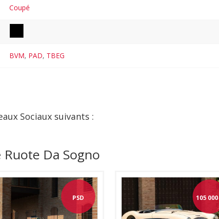
Coupé
BVM
,
PAD
,
TBEG
eaux Sociaux suivants :
e Ruote Da Sogno
PSD
105 000