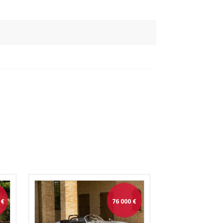
€
76 000
€