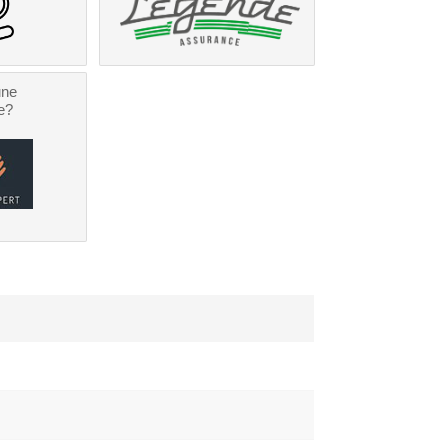
une
e?