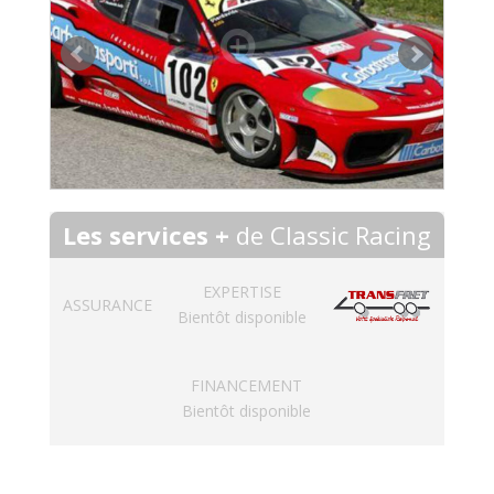
Les services +
de Classic Racing
EXPERTISE
ASSURANCE
Bientôt disponible
FINANCEMENT
Bientôt disponible