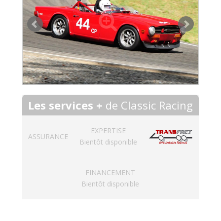
Les services +
de Classic Racing
EXPERTISE
ASSURANCE
Bientôt disponible
FINANCEMENT
Bientôt disponible