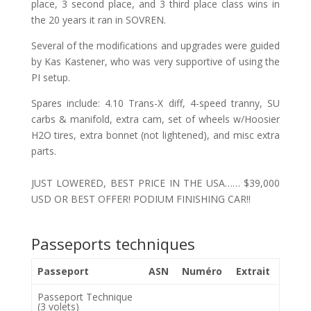
place, 3 second place, and 3 third place class wins in
the 20 years it ran in SOVREN.
Several of the modifications and upgrades were guided
by Kas Kastener, who was very supportive of using the
PI setup.
Spares include: 4.10 Trans-X diff, 4-speed tranny, SU
carbs & manifold, extra cam, set of wheels w/Hoosier
H2O tires, extra bonnet (not lightened), and misc extra
parts.
JUST LOWERED, BEST PRICE IN THE USA…… $39,000
USD OR BEST OFFER! PODIUM FINISHING CAR!!
Passeports techniques
Passeport
ASN
Numéro
Extrait
Passeport Technique
(3 volets)