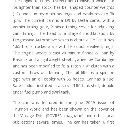
The engine features a steel billet crankshaft which is 8
lbs lighter than stock, has bell shaped counter weights
(12) and dummy main bearings and easily revs to 7k
rpm. The current cam is a D9 by Delta cams, with a
Vernier timing gear, 2 piece timing cover for adjusting
cam timing. The head is a stage3 modifacation by
Progressive Automotive which is about a 12:1 cr. It has
1.65:1 roller rocker arms with TR5 double valve springs.
The engine wears a cast aluminum finned oil pan by
Bastuck and a lightweight steel flywheel by Cambridge
and has been modified to fit a Tilton 7 ¼” clutch with a
custom throw-out bearing. The oil filter is a spin on
type with an oil cooler with SS hoses. Car has a Fuel
Safe bladder installed in a stock TR6 tank shell, double
ender fuel pump and swirl tank.
The car was featured in the June 2009 issue of
Triumph World and has been shown on the cover of
the Vintage Drift (SOVREN magazine) and other local
publications several times. The car has taken 6 first