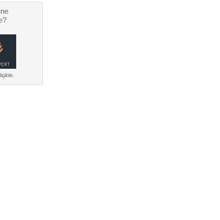
une
e?
igible.