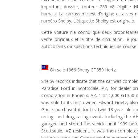
important dossier, moteur 289 V8 éligible 
harnais. La carrosserie est d’origine et a se
numéro Shelby. L’étiquette Shelby est originale.
Cette voiture n’a connu que deux propriétaire
vente originaux et le titre de circulation, le 
autocollants d’inspections techniques de course v
On sale 1966 Sheby GT350 Hertz.
Shelby records indicate that the car was comple
Paradise Ford in Scottsdale, AZ, for dealer pr
Corporation in Phoenix, AZ. 1 of 1,000 GT350 de
was sold to its first owner, Edward Goetz, also
Goetz purchased it for his twin 18-year old son
racing, and drag racing events including the
garaged and stored the vehicle until 1999 befor
Scottsdale, AZ resident. It was then complete
historic racing car. Campaigned in numerous h