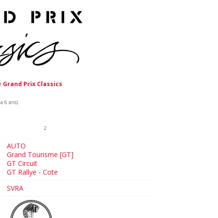
de
Grand Prix Classics
 a 6 ans)
2
AUTO
Grand Tourisme [GT]
GT Circuit
GT Rallye - Cote
SVRA