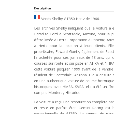
Description
Vends Shelby GT350 Hertz de 1966.
Les archives Shelby indiquent que la voiture a é
Paradise Ford à Scottsdale, Arizona, pour la 
d’être livrée à Hertz Corporation à Phoenix, Ariz
à Hertz pour la location à leurs clients. E
propriétaire, Edward Goetz, également de Scotts
l’a achetée pour ses jumeaux de 18 ans, qui o
courses sur route et sur piste en AHRA et NHRA 
cette voiture jusqu’en 1999 avant de la vendre
résident de Scottsdale, Arizona. Elle a ensuite
en une authentique voiture de course historiq
historiques avec HMSA, SVRA; elle a été un “fr
compris Monterey Historics.
La voiture a reçu une restauration complète pa
et reste en parfait état. Gemini Racing est
exceptionnelle de GT350. Le rapport du pass