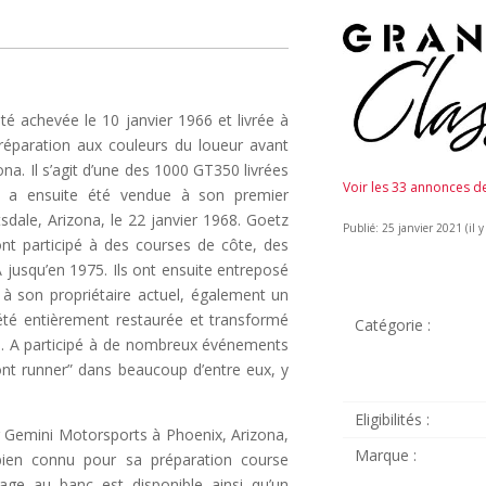
té achevée le 10 janvier 1966 et livrée à
préparation aux couleurs du loueur avant
ona. Il s’agit d’une des 1000 GT350 livrées
Voir les 33 annonces 
lle a ensuite été vendue à son premier
dale, Arizona, le 22 janvier 1968. Goetz
Publié: 25 janvier 2021 (il y
nt participé à des courses de côte, des
jusqu’en 1975. Ils ont ensuite entreposé
 à son propriétaire actuel, également un
 été entièrement restaurée et transformé
Catégorie :
ue. A participé à de nombreux événements
ont runner” dans beaucoup d’entre eux, y
Eligibilités :
r Gemini Motorsports à Phoenix, Arizona,
Marque :
 bien connu pour sa préparation course
age au banc est disponible ainsi qu’un