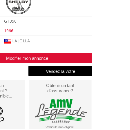
GT350
1966
LA JOLLA
Modifier mon annonce
un
Obtenir un tarif
nt ?
d’assurance?
nible...
Véhicule non éligible.