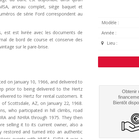
HMSA, arceau complet, siège baquet et
s numéros de série Ford correspondent au
Modèle :
s, est est livrée avec les documents de
Année :
journal de bord de course et conserve des
Lieu :
intage sur le pare-brise.
ted on January 10, 1966, and delivered to
ep prior to being delivered to the Hertz
Obtenir 
livered to Hertz for rental customers. It
financeme
Bientôt dispo
 of Scottsdale, AZ, on January 22, 1968.
s, who participated in hill climbs, road
 AHRA and NHRA through 1975. They then
e selling it to its current owner, also a
ly restored and turned into an authentic
istoric events with HMSA, SVRA; it was a