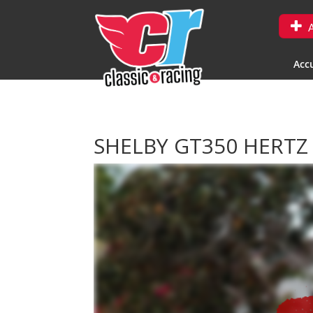
A
Accu
SHELBY GT350 HERT