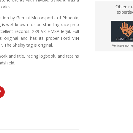
torics.
Obtenir 
expertis
ration by Gemini Motorsports of Phoenix,
 is well known for outstanding race prep
ellent records. 289 V8 HMSA legal. Full
is original and has its proper Ford VIN
 The Shelby tag is original.
Véhicule non él
rk and title, racing logbook, and retains
ndshield.