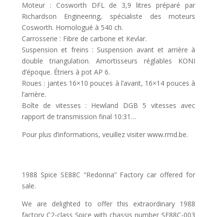
Moteur : Cosworth DFL de 3,9 litres préparé par
Richardson Engineering, spécialiste des moteurs
Cosworth. Homologué à 540 ch.
Carrosserie : Fibre de carbone et Kevlar.
Suspension et freins : Suspension avant et arrière à
double triangulation. Amortisseurs réglables KONI
d’époque. Étriers à pot AP 6.
Roues : jantes 16×10 pouces à l’avant, 16×14 pouces à
l’arrière.
Boîte de vitesses : Hewland DGB 5 vitesses avec
rapport de transmission final 10:31…
Pour plus d’informations, veuillez visiter www.rmd.be.
1988 Spice SE88C “Redonna” Factory car offered for
sale.
We are delighted to offer this extraordinary 1988
factory C2-class Spice with chassis number SE88C-003