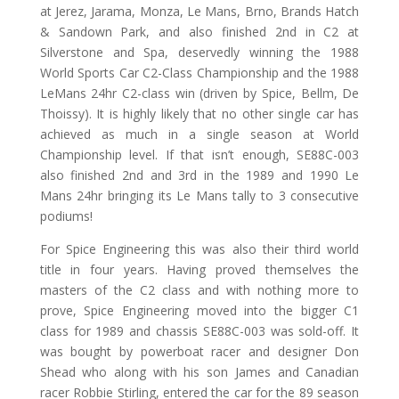
at Jerez, Jarama, Monza, Le Mans, Brno, Brands Hatch
& Sandown Park, and also finished 2nd in C2 at
Silverstone and Spa, deservedly winning the 1988
World Sports Car C2-Class Championship and the 1988
LeMans 24hr C2-class win (driven by Spice, Bellm, De
Thoissy). It is highly likely that no other single car has
achieved as much in a single season at World
Championship level. If that isn’t enough, SE88C-003
also finished 2nd and 3rd in the 1989 and 1990 Le
Mans 24hr bringing its Le Mans tally to 3 consecutive
podiums!
For Spice Engineering this was also their third world
title in four years. Having proved themselves the
masters of the C2 class and with nothing more to
prove, Spice Engineering moved into the bigger C1
class for 1989 and chassis SE88C-003 was sold-off. It
was bought by powerboat racer and designer Don
Shead who along with his son James and Canadian
racer Robbie Stirling, entered the car for the 89 season