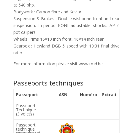
at 540 bhp.
Bodywork : Carbon fibre and Kevlar.
Suspension & Brakes : Double wishbone front and rear
suspension. In-period KONI adjustable shocks. AP 6
pot calipers.
Wheels : rims 16×10 inch front, 16×14 inch rear.
Gearbox : Hewland DGB 5 speed with 10:31 final drive
ratio …
For more information please visit www.rmd.be.
Passeports techniques
Passeport
ASN
Numéro
Extrait
Passeport
Technique
(3 volets)
Passeport
technique