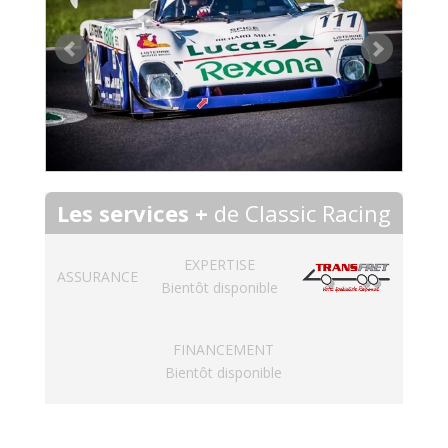
Les services +
de Classic Racing
EXPERTISE
ASSURANCE
Bientôt disponible
FINANCEMENT
Bientôt disponible