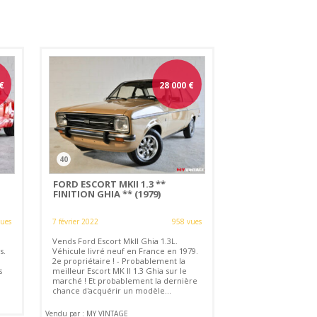
€
28 000
€
40
FORD ESCORT MKII 1.3 **
FINITION GHIA ** (1979)
vues
7 février 2022
958 vues
Vends Ford Escort MkII Ghia 1.3L.
s.
Véhicule livré neuf en France en 1979.
2e propriétaire ! - Probablement la
s
meilleur Escort MK II 1.3 Ghia sur le
marché ! Et probablement la dernière
chance d'acquérir un modèle...
Vendu par : MY VINTAGE