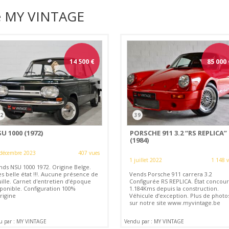
de MY VINTAGE
14 500
€
85 000
2
39
U 1000 (1972)
PORSCHE 911 3.2 “RS REPLICA”
(1984)
 décembre 2023
407 vues
1 juillet 2022
1 148 
nds NSU 1000 1972. Origine Belge.
s belle état !!!. Aucune présence de
Vends Porsche 911 carrera 3.2
uille. Carnet d'entretien d’époque
Configurée RS REPLICA. État concour
sponible. Configuration 100%
1.184Kms depuis la construction.
rigine
Véhicule d’exception. Plus de photo
sur notre site www.myvintage.be
u par : MY VINTAGE
Vendu par : MY VINTAGE