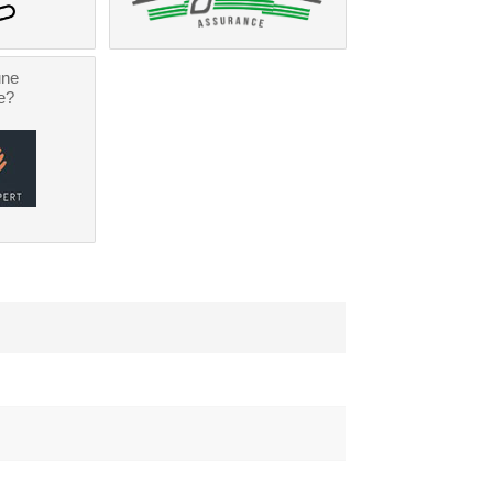
une
e?