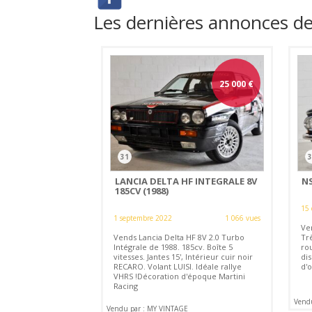
Les dernières annonces 
25 000
€
31
3
LANCIA DELTA HF INTEGRALE 8V
NS
185CV (1988)
15
1 septembre 2022
1 066 vues
Ve
Vends Lancia Delta HF 8V 2.0 Turbo
Trè
Intégrale de 1988. 185cv. Boîte 5
ro
vitesses. Jantes 15', Intérieur cuir noir
di
RECARO. Volant LUISI. Idéale rallye
d'o
VHRS !Décoration d'époque Martini
Racing
Vend
Vendu par : MY VINTAGE