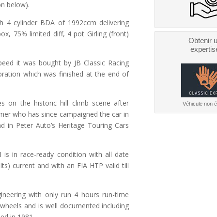
on below).
ith 4 cylinder BDA of 1992ccm delivering
, 75% limited diff, 4 pot Girling (front)
Obtenir 
expertis
peed it was bought by JB Classic Racing
ation which was finished at the end of
on the historic hill climb scene after
Véhicule non él
owner who has since campaigned the car in
d in Peter Auto’s Heritage Touring Cars
is in race-ready condition with all date
lts) current and with an FIA HTP valid till
ineering with only run 4 hours run-time
 wheels and is well documented including
eed in 1981