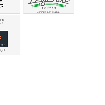
Véhicule non éligible.
une
e?
igible.