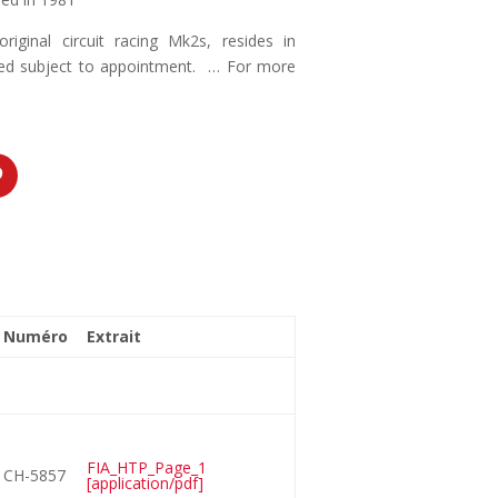
riginal circuit racing Mk2s, resides in
ged subject to appointment. … For more
Numéro
Extrait
FIA_HTP_Page_1
CH-5857
[application/pdf]