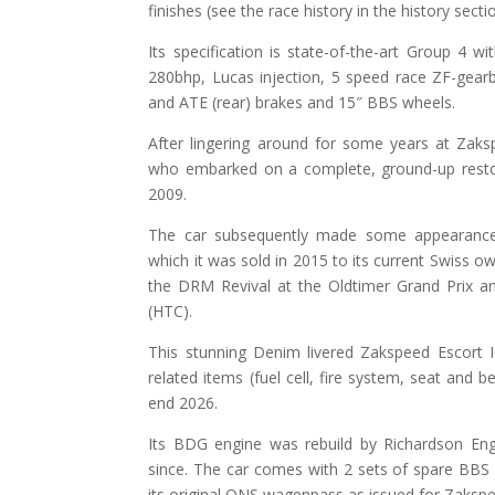
finishes (see the race history in the history secti
Its specification is state-of-the-art Group 4 w
280bhp, Lucas injection, 5 speed race ZF-gearbox
and ATE (rear) brakes and 15″ BBS wheels.
After lingering around for some years at Zaks
who embarked on a complete, ground-up restor
2009.
The car subsequently made some appearances 
which it was sold in 2015 to its current Swiss 
the DRM Revival at the Oldtimer Grand Prix an
(HTC).
This stunning Denim livered Zakspeed Escort II 
related items (fuel cell, fire system, seat and be
end 2026.
Its BDG engine was rebuild by Richardson Eng
since. The car comes with 2 sets of spare BBS
its original ONS wagenpass as issued for Zaksp