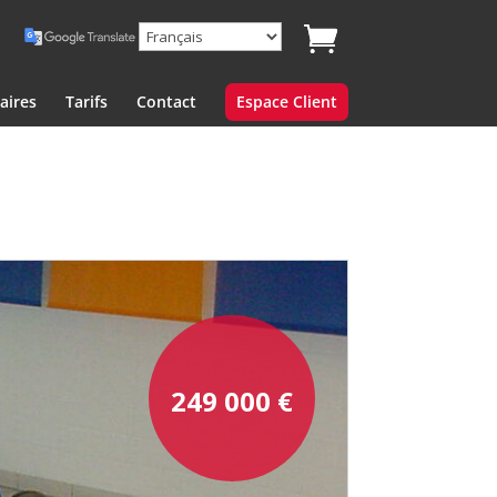
aires
Tarifs
Contact
Espace Client
249 000
€