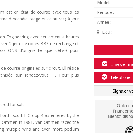
Modèle :
nim est en état de course avec tous les
Période :
ème d’incendie, siège et ceintures) à jour
Année :
Lieu :
son Engineering avec seulement 4 heures
 avec 2 jeux de roues BBS de rechange et
s ONS d’origine tel que délivré pour
Envoyer m
e course originales sur circuit. Ell réside
anisée sur rendez-vous. … Pour plus
Téléphone
Signaler v
ered for sale.
Obtenir 
financeme
Ford Escort II Group 4 as entered by the
Bientôt dispo
van Ommen in 1981. Van Ommen raced the
ving multiple wins and even more podium