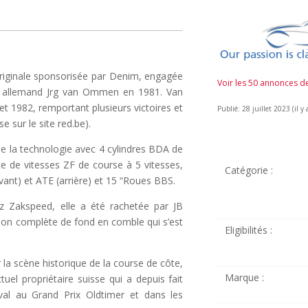
.
 originale sponsorisée par Denim, engagée
Voir les 50 annonces 
se allemand Jrg van Ommen en 1981. Van
t 1982, remportant plusieurs victoires et
Publié: 28 juillet 2023 (il y 
e sur le site red.be).
de la technologie avec 4 cylindres BDA de
te de vitesses ZF de course à 5 vitesses,
Catégorie :
(avant) et ATE (arrière) et 15 “Roues BBS.
z Zakspeed, elle a été rachetée par JB
tion complète de fond en comble qui s’est
Eligibilités :
r la scène historique de la course de côte,
Marque :
el propriétaire suisse qui a depuis fait
al au Grand Prix Oldtimer et dans les