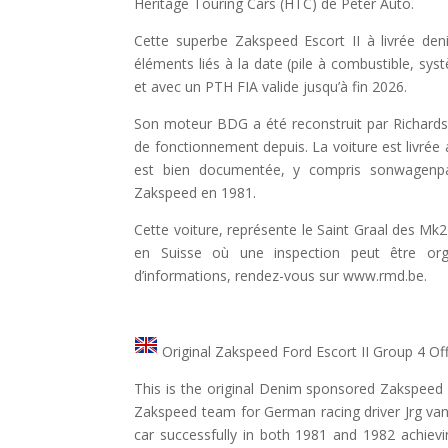
Heritage Touring Cars (HTC) de Peter Auto.
Cette superbe Zakspeed Escort II à livrée de
éléments liés à la date (pile à combustible, syst
et avec un PTH FIA valide jusqu’à fin 2026.
Son moteur BDG a été reconstruit par Richard
de fonctionnement depuis. La voiture est livrée
est bien documentée, y compris sonwagenpas
Zakspeed en 1981.
Cette voiture, représente le Saint Graal des Mk2 d
en Suisse où une inspection peut être org
d’informations, rendez-vous sur www.rmd.be.
Original Zakspeed Ford Escort II Group 4 Off
This is the original Denim sponsored Zakspeed 
Zakspeed team for German racing driver Jrg 
car successfully in both 1981 and 1982 achie