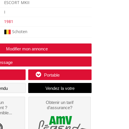
ESCORT MKII
I
1981
Schoten
Modifier mon annonce
essage
Portable
endu
un
Obtenir un tarif
nt ?
d’assurance?
nible...