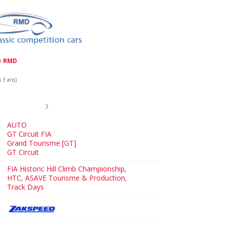
de
RMD
a 3 ans)
3
AUTO
GT Circuit FIA
Grand Tourisme [GT]
GT Circuit
FIA Historic Hill Climb Championship
,
HTC
,
ASAVE Tourisme & Production
,
Track Days