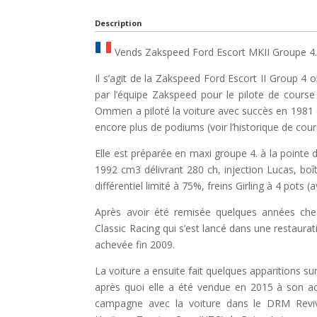
Description
Vends Zakspeed Ford Escort MKII Groupe 4
Il s’agit de la Zakspeed Ford Escort II Group 4
par l’équipe Zakspeed pour le pilote de cour
Ommen a piloté la voiture avec succès en 1981 e
encore plus de podiums (voir l’historique de cours
Elle est préparée en maxi groupe 4. à la pointe 
1992 cm3 délivrant 280 ch, injection Lucas, boî
différentiel limité à 75%, freins Girling à 4 pots 
Après avoir été remisée quelques années che
Classic Racing qui s’est lancé dans une restaura
achevée fin 2009.
La voiture a ensuite fait quelques apparitions su
après quoi elle a été vendue en 2015 à son actu
campagne avec la voiture dans le DRM Reviv