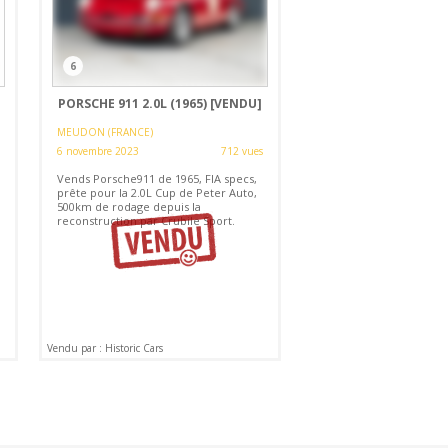
6
PORSCHE 911 2.0L (1965)
[VENDU]
MEUDON (FRANCE)
6 novembre 2023
712 vues
Vends Porsche911 de 1965, FIA specs,
prête pour la 2.0L Cup de Peter Auto,
500km de rodage depuis la
reconstruction par Crubile Sport.
Vendu par : Historic Cars