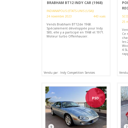
BRABHAM BT12 INDY CAR (1968)
POR
REC
INDIANAPOLIS (ETATS-UNIS (USA))
24 novembre 2023
443 vues
SCOT
25 
Vends Brabham BT12de 1968.
Spécialement développée pour Indy
Ven
500, elle y a participé en 1968 et 1971.
Ce 
Moteur turbo Offenhauser.
cha
les
Woo
4.5L
rap
Vendu par : Indy Competition Services
Vendu
PSD
9
7