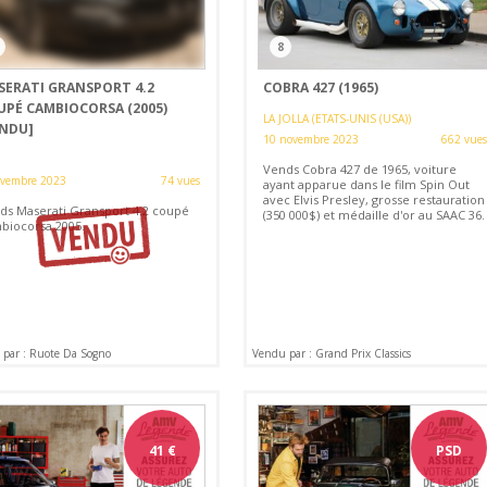
3
8
SERATI GRANSPORT 4.2
COBRA 427 (1965)
UPÉ CAMBIOCORSA (2005)
LA JOLLA (ETATS-UNIS (USA))
ENDU]
10 novembre 2023
662 vues
Vends Cobra 427 de 1965, voiture
ovembre 2023
74 vues
ayant apparue dans le film Spin Out
avec Elvis Presley, grosse restauration
ds Maserati Gransport 4.2 coupé
(350 000$) et médaille d'or au SAAC 36.
biocorsa 2005.
par : Ruote Da Sogno
Vendu par : Grand Prix Classics
41
€
PSD