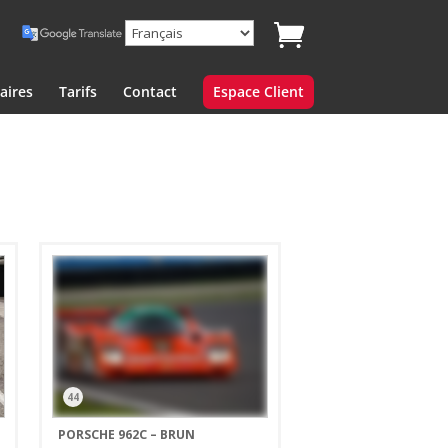
aires
Tarifs
Contact
Espace Client
44
PORSCHE 962C – BRUN