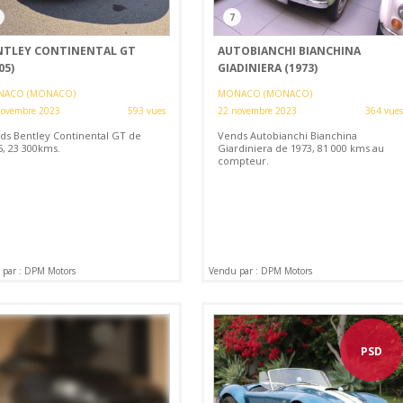
7
NTLEY CONTINENTAL GT
AUTOBIANCHI BIANCHINA
05)
GIADINIERA (1973)
ACO (MONACO)
MONACO (MONACO)
novembre 2023
593 vues
22 novembre 2023
364 vues
ds Bentley Continental GT de
Vends Autobianchi Bianchina
5, 23 300kms.
Giardiniera de 1973, 81 000 kms au
compteur.
par : DPM Motors
Vendu par : DPM Motors
PSD