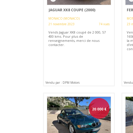
JAGUAR XK8 COUPE (2000)
FER
MONACO (MONACO)
MON
21 novembre 2023
74 vues
23 
Vends Jaguar XK8 coupé de 2 000, 57
Ven
400 kms. Pour plus de
165
renseignements, merci de nous
la m
contacter.
d'i
con
Vendu par : DPM Motors
Vendu 
20 000
€