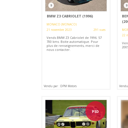
9
9
BMW Z3 CABRIOLET (1996)
BE
(20
MONACO (MONACO)
21 novembre 2023
291 vues
MON
22 
Vends BMW Z3 Cabriolet de 1996. 57
700 kms. Boite automatique. Pour
Ven
plus de renseignements, merci de
200
nous contacter.
Vendu par : DPM Motors
Vendu 
PSD