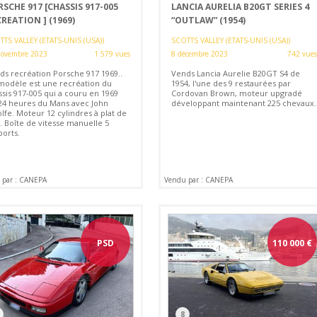
SCHE 917 [CHASSIS 917-005
LANCIA AURELIA B20GT SERIES 4
REATION ] (1969)
“OUTLAW” (1954)
TS VALLEY (ETATS-UNIS (USA))
SCOTTS VALLEY (ETATS-UNIS (USA))
novembre 2023
1 579 vues
8 décembre 2023
742 vues
ds recréation Porsche 917 1969..
Vends Lancia Aurelie B20GT S4 de
modèle est une recréation du
1954, l'une des 9 restaurées par
ssis 917-005 qui a couru en 1969
Cordovan Brown, moteur upgradé
 24 heures du Mans avec John
développant maintenant 225 chevaux.
lfe. Moteur 12 cylindres à plat de
. Boîte de vitesse manuelle 5
ports.
 par : CANEPA
Vendu par : CANEPA
PSD
110 000
€
8