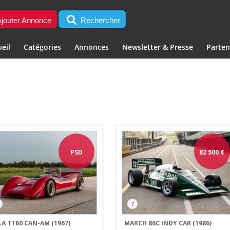
jouter Annonce
Rechercher
eil
Catégories
Annonces
Newsletter & Presse
Parten
PSD
82 500
€
7
A T160 CAN-AM (1967)
MARCH 86C INDY CAR (1986)