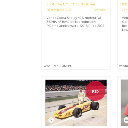
SCOTTS VALLEY (ETATS-UNIS (USA))
INDI
26 novembre 2023
423 vues
25 
Vends Cobra Shelby 427, moteur V8
Ven
550HP, n°18/40 de la production
Gar
"40eme anniversaire 427 S/C" de 2002.
his
Loz
Vendu par : CANEPA
Vendu 
PSD
5
4