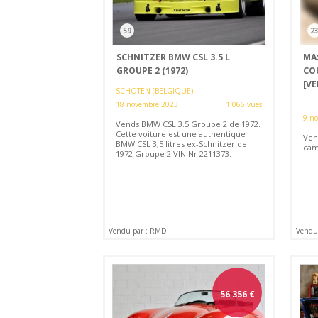
59
2
SCHNITZER BMW CSL 3.5 L
MA
GROUPE 2 (1972)
CO
[V
SCHOTEN (BELGIQUE)
18 novembre 2023
1 066 vues
9 n
Vends BMW CSL 3.5 Groupe 2 de 1972.
Cette voiture est une authentique
Ven
BMW CSL 3,5 litres ex-Schnitzer de
cam
1972 Groupe 2 VIN Nr 2211373.
Vendu par : RMD
Vendu 
56 356
€