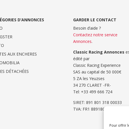
ÉGORIES D’ANNONCES
GARDER LE CONTACT
O
Besoin d’aide ?
Contactez notre service
GSTER
Annonces
.
TO
Classic Racing Annonces
es
TES AUX ENCHERES
édité par
OMOBILIA
Classic Racing Experience
CES DÉTACHÉES
SAS au capital de 50 000€
5 ZA les Yeuzses
34 270 CLARET -FR-
Tel: ‭+33 499 666 724‬
SIRET: 891 801 318 00033
TVA: FR1 8891801318
Pour offrir 