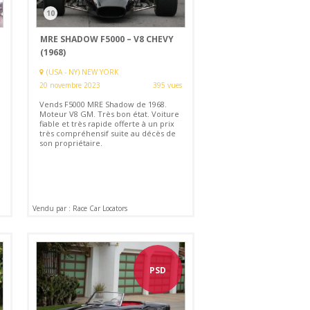
10
MRE SHADOW F5000 – V8 CHEVY
(1968)
(USA - NY) NEW YORK
20 novembre 2023
395 vues
Vends F5000 MRE Shadow de 1968.
Moteur V8 GM. Très bon état. Voiture
fiable et très rapide offerte à un prix
très compréhensif suite au décès de
son propriétaire.
Vendu par : Race Car Locators
PSD