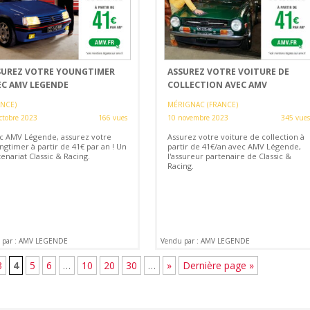
SUREZ VOTRE YOUNGTIMER
ASSUREZ VOTRE VOITURE DE
EC AMV LEGENDE
COLLECTION AVEC AMV
ANCE)
MÉRIGNAC (FRANCE)
ctobre 2023
166 vues
10 novembre 2023
345 vues
c AMV Légende, assurez votre
Assurez votre voiture de collection à
ngtimer à partir de 41€ par an ! Un
partir de 41€/an avec AMV Légende,
enariat Classic & Racing.
l'assureur partenaire de Classic &
Racing.
 par : AMV LEGENDE
Vendu par : AMV LEGENDE
3
4
5
6
…
10
20
30
…
»
Dernière page »