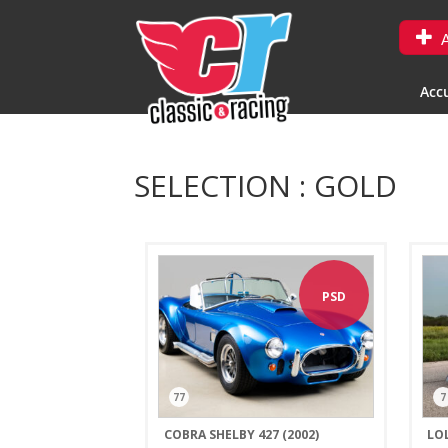
A
Accu
SELECTION : GOLD
PSD
77
7
COBRA SHELBY 427 (2002)
LOL