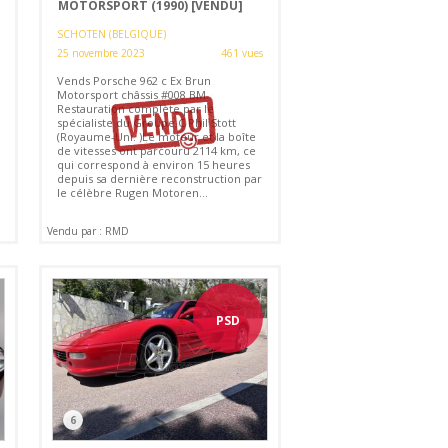
MOTORSPORT (1990)
[VENDU]
SCHOTEN (BELGIQUE)
25 novembre 2023
461 vues
Vends Porsche 962 c Ex Brun
Motorsport châssis #008 BM.
Restauration complète par le
spécialiste du Groupe C Phil Stott
(Royaume-Uni. )Le moteur et la boîte
de vitesses ont parcouru 2114 km, ce
qui correspond à environ 15 heures
depuis sa dernière reconstruction par
le célèbre Rugen Motoren...
Vendu par : RMD
PSD
6