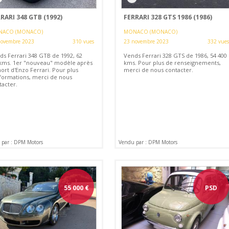
RARI 348 GTB (1992)
FERRARI 328 GTS 1986 (1986)
ACO (MONACO)
MONACO (MONACO)
novembre 2023
310 vues
23 novembre 2023
332 vues
ds Ferrari 348 GTB de 1992, 62
Vends Ferrari 328 GTS de 1986, 54 400
kms. 1er "nouveau" modèle après
kms. Pour plus de renseignements,
ort d'Enzo Ferrari. Pour plus
merci de nous contacter.
nformations, merci de nous
tacter.
par : DPM Motors
Vendu par : DPM Motors
55 000
€
PSD