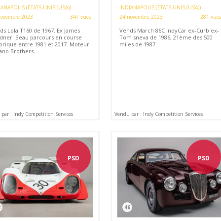
ANAPOLIS (ETATS-UNIS (USA))
INDIANAPOLIS (ETATS-UNIS (USA))
novembre 2023
347 vues
24 novembre 2023
281 vues
ds Lola T160 de 1967. Ex James
Vends March 86C IndyCar ex-Curb ex-
dner. Beau parcours en course
Tom sneva de 1986, 21ème des 500
torique entre 1981 et 2017. Moteur
miles de 1987.
ano Brothers.
par : Indy Competition Services
Vendu par : Indy Competition Services
PSD
PSD
2
46