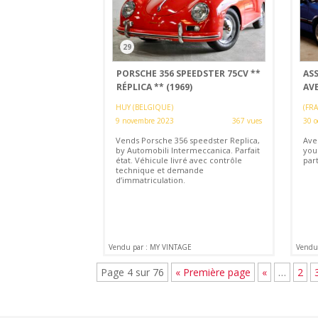
29
PORSCHE 356 SPEEDSTER 75CV **
AS
RÉPLICA ** (1969)
AV
HUY (BELGIQUE)
(FR
9 novembre 2023
367 vues
30 o
Vends Porsche 356 speedster Replica,
Ave
by Automobili Intermeccanica. Parfait
you
état. Véhicule livré avec contrôle
part
technique et demande
d’immatriculation.
Vendu par : MY VINTAGE
Vendu
Page 4 sur 76
« Première page
«
…
2