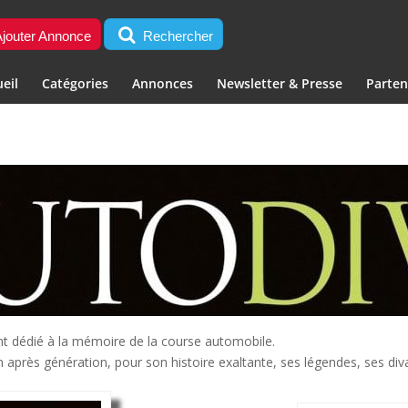
jouter Annonce
Rechercher
eil
Catégories
Annonces
Newsletter & Presse
Parten
nt dédié à la mémoire de la course automobile.
n après génération, pour son histoire exaltante, ses légendes, ses div