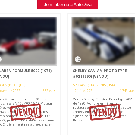
Je m'abonne à AutoDiva
1
12
LAREN FORMULE 5000 (1971)
SHELBY CAN-AM PROTOTYPE
ENDU]
#02 (1990)
[VENDU]
AKEN (BELGIQUE)
SPOKANE (ETATS-UNIS (USA))
novembre 2022
1 862 vues
12 juillet 2021
1 749 vues
ds McLaren Formule 5000 de
Vends Shelby Can-Am Prototype #02
1, chassis M10B 400-16(A). Moteur
de 1990. Voiture entièrement
Chevrolet 302 préparé par
restaurée et ayant roulé 2 fois cette
hwall. Voiture ayant couru les
année, elle est prête à courir et
mpionnats Sud Africains en 1971
signée par son concepteur Peter
1972, puis en HSCC dans les années
Brock!
0. Entièrement restaurée, ancien
.