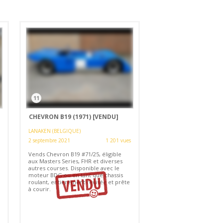
11
CHEVRON B19 (1971)
[VENDU]
LANAKEN (BELGIQUE)
2 septembre 2021
1 201 vues
Vends Chevron B19 #71/25, éligible
aux Masters Series, FHR et diverses
autres courses. Disponible avec le
moteur BDG ou en tant que chassis
roulant, entièrement révisée et prête
à courir.