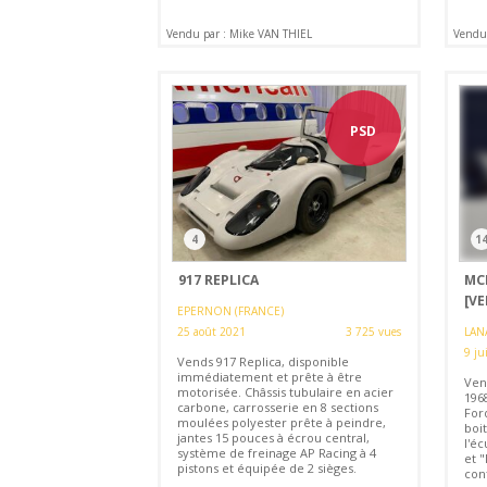
Vendu par : Mike VAN THIEL
Vendu 
PSD
4
1
917 REPLICA
MC
[V
EPERNON (FRANCE)
25 août 2021
3 725 vues
LAN
9 ju
Vends 917 Replica, disponible
immédiatement et prête à être
Ven
motorisée. Châssis tubulaire en acier
196
carbone, carrosserie en 8 sections
Ford
moulées polyester prête à peindre,
boi
jantes 15 pouces à écrou central,
l'é
système de freinage AP Racing à 4
et 
pistons et équipée de 2 sièges.
con