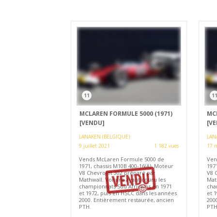
11
1
MCLAREN FORMULE 5000 (1971)
MC
[VENDU]
[V
LANAKEN (BELGIQUE)
LAN
9 juillet 2021
1 182 vues
17 
Vends McLaren Formule 5000 de
Ven
1971, chassis M10B 400-16(A). Moteur
197
V8 Chevrolet 302 préparé par
V8 
Mathwall. Voiture ayant couru les
Mat
championnats Sud Africains en 1971
cha
et 1972, puis en HSCC dans les années
et 
2000. Entièrement restaurée, ancien
200
PTH.
PTH