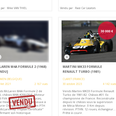
par : Mike VAN THIEL
Vendu par : Race Car Locators
30 000
€
4
6
LAREN M4A FORMULE 2 (1968)
MARTINI MK33 FORMULE
ENDU]
RENAULT TURBO (1981)
AKEN (BELGIQUE)
CLARET (FRANCE)
illet 2021
2 167 vues
30 octobre 2023
4 142 vues
ds McLaren M4A Formule 2 de
Vends Martini MK33 Formule Renault
8, châssis M4A #200/20/F. Moteur
Turbo de 1981-82. Châssis #01. Ex
 FVA 1600cc à injection Lucas,
championne de France. Reconstruite
te Hewland FT200. Livrée neuve à
depuis le châssis sous la supervision
curie Chequered Flag, ancien PTH
de Méca Moteur. 0 Km depuis
"McLaren by Trojean certificate"
révision. PTHN. 12 roues, échangeur...
firmant son historique.
Prête à courir.