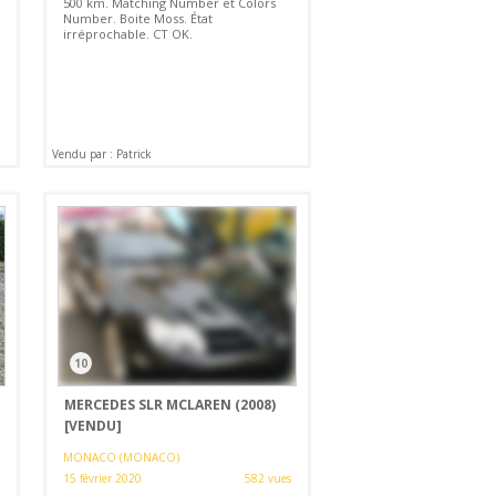
500 km. Matching Number et Colors
Number. Boite Moss. État
irréprochable. CT OK.
Vendu par : Patrick
10
MERCEDES SLR MCLAREN (2008)
[VENDU]
MONACO (MONACO)
15 février 2020
582 vues