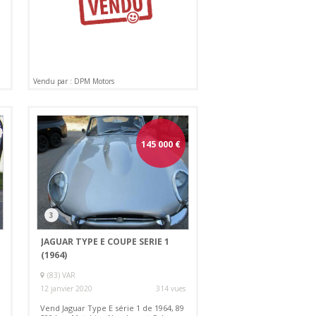
Vendu par : DPM Motors
145 000
€
3
JAGUAR TYPE E COUPE SERIE 1
(1964)
(83) VAR
12 janvier 2020
314 vues
Vend Jaguar Type E série 1 de 1964, 89