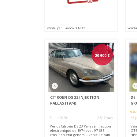
Vendu par : Franco LEMBO
Vendu 
20 900
€
5
1
CITROEN DS 23 INJECTION
DE
PALLAS (1974)
GRO
(6
8 juin 2020
2 817 vues
25 j
Vends Citroen DS 23 Pallas à injection
Ven
électronique de 1974 avec 97 685
GTS 
kms. Bon état general - véhicule sain.
His