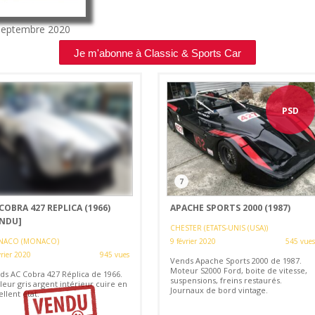
Septembre 2020
Je m'abonne à Classic & Sports Car
PSD
7
COBRA 427 REPLICA (1966)
APACHE SPORTS 2000 (1987)
ENDU]
CHESTER (ETATS-UNIS (USA))
ACO (MONACO)
9 février 2020
545 vues
vrier 2020
945 vues
Vends Apache Sports 2000 de 1987.
Moteur S2000 Ford, boite de vitesse,
ds AC Cobra 427 Réplica de 1966.
suspensions, freins restaurés.
eur gris argent intérieur cuire en
Journaux de bord vintage.
llent état.