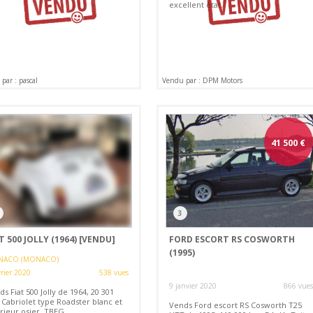
excellent état.
par : pascal
Vendu par : DPM Motors
41 500
€
3
T 500 JOLLY (1964)
[VENDU]
FORD ESCORT RS COSWORTH
(1995)
ACO (MONACO)
vrier 2020
538 vues
9 janvier 2020
866 vues
s Fiat 500 Jolly de 1964, 20 301
 Cabriolet type Roadster blanc et
Vends Ford escort RS Cosworth T25
rieur osier. TBEG.