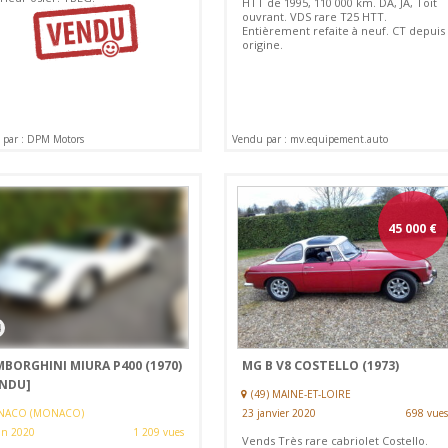
HTT de 1995, 110 000 km. DA, JA, Toit
ouvrant. VDS rare T25 HTT.
Entièrement refaite à neuf. CT depuis
origine.
par : DPM Motors
Vendu par : mv.equipement.auto
45 000
€
4
MBORGHINI MIURA P400 (1970)
MG B V8 COSTELLO (1973)
ENDU]
(49) MAINE-ET-LOIRE
ACO (MONACO)
23 janvier 2020
698 vues
in 2020
1 209 vues
Vends Très rare cabriolet Costello.