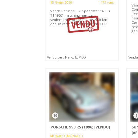
15 février 2020
1 173 vues
Ven
Con
Vends Porsche 356 Speedster 1600 A
Rec
T1 1957, matching numbers,
neu
seulement 2 propriétaires, 900 km
Cert
depuis restauration totale en 1997
rest
gén
Vendu par : Franco LEMBO
Vendu 
10
5
PORSCHE 993 RS (1996)
[VENDU]
SU
[V
MONACO (MONACO)