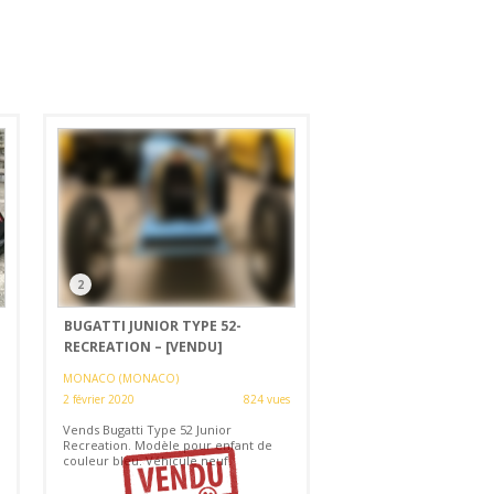
2
BUGATTI JUNIOR TYPE 52-
RECREATION –
[VENDU]
MONACO (MONACO)
2 février 2020
824 vues
Vends Bugatti Type 52 Junior
Recreation. Modèle pour enfant de
couleur bleu. Véhicule neuf.