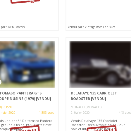
par : DPM Motors
Vendu par : Vintage Race Car Sales
0
 TOMASO PANTERA GTS
DELAHAYE 135 CABRIOLET
UPE 3 USINE (1979)
[VENDU]
ROADSTER
[VENDU]
9) RHôNE
MONACO (MONACO)
anvier 2020
1 853 vues
2 février 2020
443 vues
ds une des 34 De tomaso Pantera
Vends Delahaye 135 Cabriolet
groupe 3 usine 1979. Parfait état.
Roadster. Découvrable de couleur
torique limpide.
noir et intérieur cuir noir en