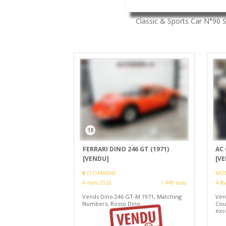
Classic & Sports Car
N°90
18
FERRARI DINO 246 GT (1971)
AC 
[VENDU]
[V
(51) MARNE
MON
4 mars 2020
1 449 vues
4 fé
Vends Dino 246 GT-M 1971, Matching
Ven
Numbers, Rosso Dino
Coul
exce