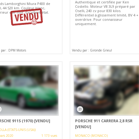
Authentique et certifiée par Ken
ds Lamborghini Miura P400 de
Costello. Moteur V8 3L9 préparé par
0, 44 520 km. Couleur blanc,
Oselli, 240 cv pour 830 kilos.
rieur cuir noir. Excellent état.
Différentiel à glissement limité, BV 4 +
overdrive. Pour connaisseur
uniquement.
par : DPM Motors
Vendu par : Gironde Grieul
8
23
SCHE 911S (1970)
[VENDU]
PORSCHE 911 CARRERA 2,8 RSR
[VENDU]
OLLA (ETATS-UNIS (USA))
ars 2020
1 173 vues
MONACO (MONACO)