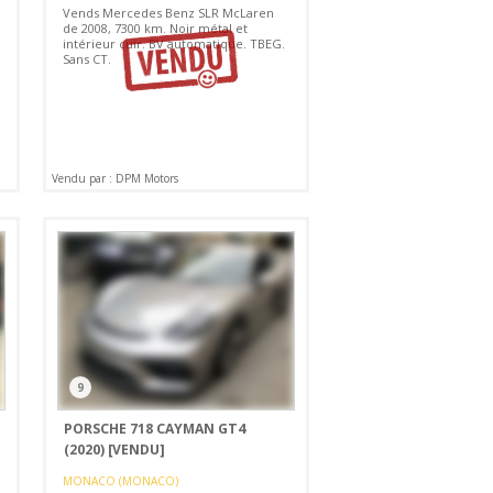
Vends Mercedes Benz SLR McLaren
de 2008, 7300 km. Noir métal et
intérieur cuir. BV automatique. TBEG.
Sans CT.
Vendu par : DPM Motors
9
PORSCHE 718 CAYMAN GT4
(2020)
[VENDU]
MONACO (MONACO)