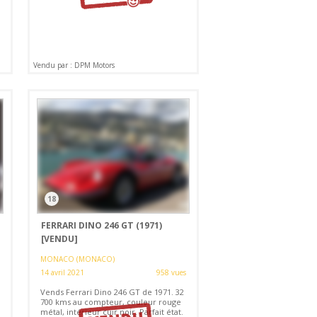
Vendu par : DPM Motors
18
FERRARI DINO 246 GT (1971)
[VENDU]
MONACO (MONACO)
14 avril 2021
958 vues
Vends Ferrari Dino 246 GT de 1971. 32
700 kms au compteur, couleur rouge
métal, intérieur cuir noir. Parfait état.