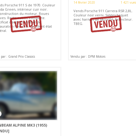
14 février 2020
1 421 vues
ds Porsche 911 S de 1970. Couleur
da Green, intérieur cuir noir.
Vends Porsche 911 Carrera RSR 2,8L.
onstruction du moteur. Roues
Couleur noir verni. Sièges baquet
ves. Restauration complète.
avec harnais de sécurité. Extincteur.
ificat d'authenticité et de
TBEG.
auration Porsche. Excellent état
éral.
par : Grand Prix Classics
Vendu par : DPM Motors
NBEAM ALPINE MK3 (1955)
ENDU]