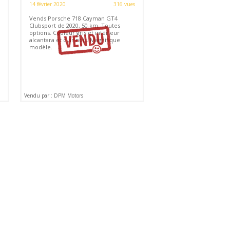
14 février 2020
316 vues
Vends Porsche 718 Cayman GT4
Clubsport de 2020, 50 km. Toutes
options. Couleur gris et intérieur
alcantara et cuir noir. Magnifique
modèle.
Vendu par : DPM Motors