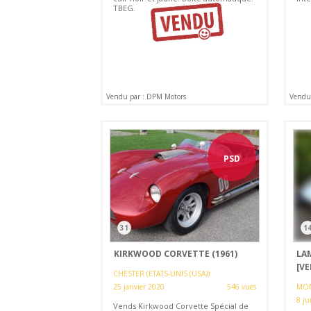
TBEG.
Vendu par : DPM Motors
Vendu 
PSD
31
1
KIRKWOOD CORVETTE (1961)
LA
[V
CHESTER (ETATS-UNIS (USA))
25 janvier 2020
546 vues
MON
8 ju
Vends Kirkwood Corvette Spécial de