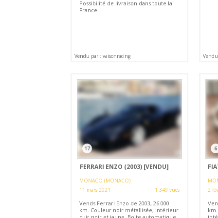
Possibilité de livraison dans toute la
France.
Vendu par : vaisonracing
Vendu 
17
6
FERRARI ENZO (2003)
[VENDU]
FIA
MONACO (MONACO)
MON
11 mars 2021
1 349 vues
2 fé
Vends Ferrari Enzo de 2003, 26 000
Vend
km. Couleur noir métallisée, intérieur
km.
cuir noir et jaune. Boite automatique.
inté