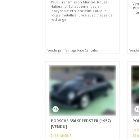
1961. Transmission Muncie. Roues
Ven
Halibrand. Echappement acier
197
inoxydable et silencieux. Couleur
inté
rouge métallisé. Livré avec pièces de
rechange.
Vendu par : Vintage Race Car Sales
Vendu 
13
1
PORSCHE 356 SPEEDSTER (1957)
POR
[VENDU]
LA J
(51) MARNE
15 m