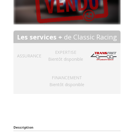
Les services +
de Classic Racing
EXPERTISE
ASSURANCE
Bientôt disponible
FINANCEMENT
Bientôt disponible
Description