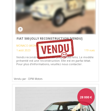
7
FIAT 500 JOLLY RECONSTRUCTION
[VENDU]
MONACO (MONACO)
1 août 2023
119 vues
Vends reconstruction Fiat 500 Jolly, 55 000 kms. Le modèle
présenté est une reconstruction. Elle est en parfai tétat.
Pour plus d'informations, veuillez nous contacter.
Vendu par : DPM Motors
28 000
€