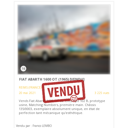
16
FIAT ABARTH 1600 OT (1965)
[VENDU]
REIMS (FRANCE)
20 mai 2021
3 225 vues
Vends Fiat Abarth 1600 OT de 1965, tipo 102 B, prototype
usine, Matching Numbers, première main. Châssis
135/0003, exemplaire absolument unique, en état de
perfection tant mécanique qu’esthétique.
Vendu par : Franco LEMBO