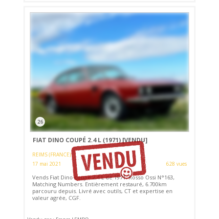
26
FIAT DINO COUPÉ 2.4 L (1971)
[VENDU]
REIMS (FRANCE)
17 mai 2021
628 vues
Vends Fiat Dino coupé 2.4 L de 1971. Rosso Ossi N°163,
Matching Numbers. Entièrement restauré, 6.700km
parcouru depuis. Livré avec outils, CT et expertise en
valeur agrée, CGF.