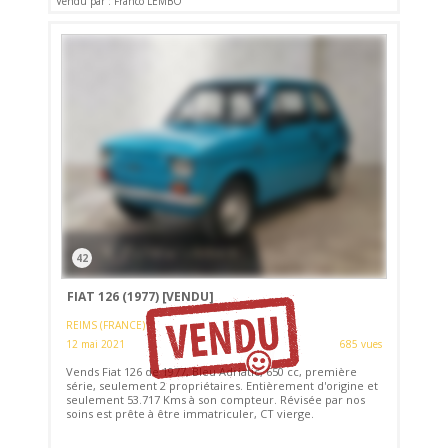
Vendu par : Franco LEMBO
42
FIAT 126 (1977)
[VENDU]
REIMS (FRANCE)
12 mai 2021
685 vues
Vends Fiat 126 de 1977, Bleu Adriatic, 650 cc, première
série, seulement 2 propriétaires. Entièrement d'origine et
seulement 53.717 Kms à son compteur. Révisée par nos
soins est prête à être immatriculer, CT vierge.