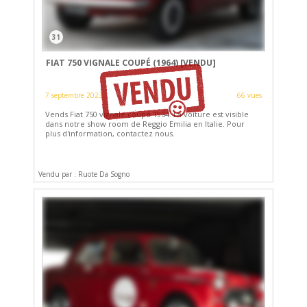
31
FIAT 750 VIGNALE COUPÉ (1964)
[VENDU]
7 septembre 2023
66 vues
Vends Fiat 750 vignale coupé 1964. La voiture est visible
dans notre show room de Reggio Emilia en Italie. Pour
plus d'information, contactez nous.
Vendu par : Ruote Da Sogno