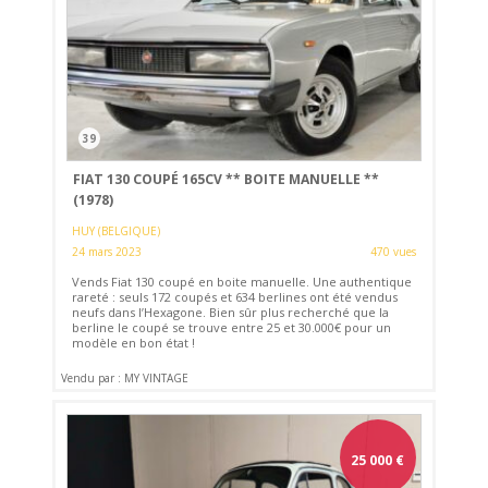
39
FIAT 130 COUPÉ 165CV ** BOITE MANUELLE **
(1978)
HUY (BELGIQUE)
24 mars 2023
470 vues
Vends Fiat 130 coupé en boite manuelle. Une authentique
rareté : seuls 172 coupés et 634 berlines ont été vendus
neufs dans l’Hexagone. Bien sûr plus recherché que la
berline le coupé se trouve entre 25 et 30.000€ pour un
modèle en bon état !
Vendu par : MY VINTAGE
25 000
€