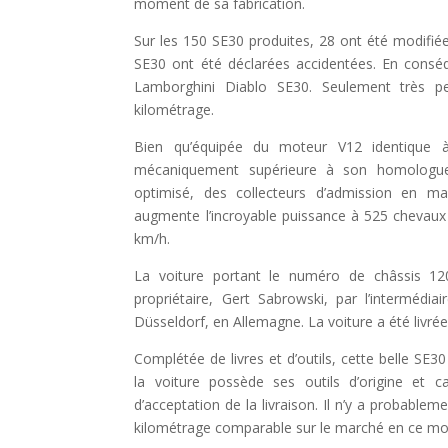
moment de sa fabrication.
Sur les 150 SE30 produites, 28 ont été modifiées
SE30 ont été déclarées accidentées. En conséq
Lamborghini Diablo SE30. Seulement très peu
kilométrage.
Bien qu’équipée du moteur V12 identique à
mécaniquement supérieure à son homologue;
optimisé, des collecteurs d’admission en m
augmente l’incroyable puissance à 525 chevaux
km/h.
La voiture portant le numéro de châssis 1
propriétaire, Gert Sabrowski, par l’interméd
Düsseldorf, en Allemagne. La voiture a été livré
Complétée de livres et d’outils, cette belle SE
la voiture possède ses outils d’origine et car
d’acceptation de la livraison. Il n’y a probable
kilométrage comparable sur le marché en ce m