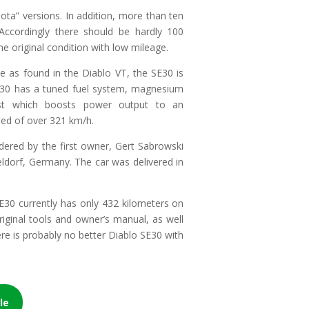
ta” versions. In addition, more than ten
 Accordingly there should be hardly 100
he original condition with low mileage.
e as found in the Diablo VT, the SE30 is
 SE30 has a tuned fuel system, magnesium
ust which boosts power output to an
ed of over 321 km/h.
ered by the first owner, Gert Sabrowski
dorf, Germany. The car was delivered in
E30 currently has only 432 kilometers on
riginal tools and owner’s manual, as well
ere is probably no better Diablo SE30 with
le