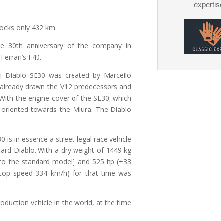
expertis
locks only 432 km.
he 30th anniversary of the company in
errari’s F40.
ni Diablo SE30 was created by Marcello
d already drawn the V12 predecessors and
With the engine cover of the SE30, which
y oriented towards the Miura. The Diablo
 is in essence a street-legal race vehicle
dard Diablo. With a dry weight of 1449 kg
 to the standard model) and 525 hp (+33
 top speed 334 km/h) for that time was
duction vehicle in the world, at the time