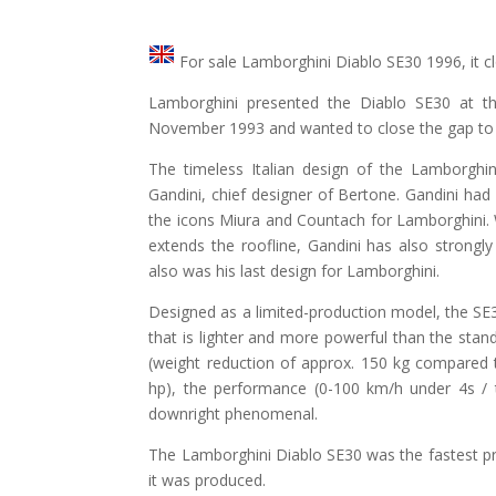
For sale Lamborghini Diablo SE30 1996, it c
Lamborghini presented the Diablo SE30 at t
November 1993 and wanted to close the gap to F
The timeless Italian design of the Lamborghi
Gandini, chief designer of Bertone. Gandini ha
the icons Miura and Countach for Lamborghini. 
extends the roofline, Gandini has also strongl
also was his last design for Lamborghini.
Designed as a limited-production model, the SE30
that is lighter and more powerful than the stan
(weight reduction of approx. 150 kg compared
hp), the performance (0-100 km/h under 4s /
downright phenomenal.
The Lamborghini Diablo SE30 was the fastest pro
it was produced.