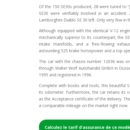
Of the 150 SE30s produced, 28 were tuned to “Jo
SE30 were verifiably involved in an accident.
Lamborghini Diablo SE 30 left. Only very few in t
Although equipped with the identical V-12 engin
mechanically superior to its counterpart; the
intake manifolds, and a free-flowing exha
astounding 525 brake horsepower and a top spe
The car with the chassis number 12036 was ord
through Walter Wolf Autohandel GmbH in Düssel
1995 and registered in 1996.
Complete with books and tools, this beautiful S
its odometer. Furthermore, the car retains its o
as the Acceptance certificate of the delivery. Th
a comparable mileage on the market right now.
Calculez le tarif d'assurance de ce modè