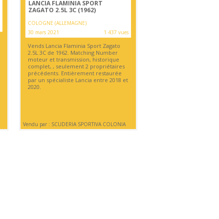
LANCIA FLAMINIA SPORT
ZAGATO 2.5L 3C (1962)
COLOGNE (ALLEMAGNE)
30 mars 2021
1 437 vues
Vends Lancia Flaminia Sport Zagato
2.5L 3C de 1962. Matching Number
moteur et transmission, historique
complet, , seulement 2 propriétaires
précédents. Entièrement restaurée
par un spécialiste Lancia entre 2018 et
2020.
Vendu par : SCUDERIA SPORTIVA COLONIA