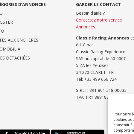
ÉGORIES D’ANNONCES
GARDER LE CONTACT
O
Besoin d’aide ?
Contactez notre service
GSTER
Annonces
.
TO
Classic Racing Annonces
es
TES AUX ENCHERES
édité par
OMOBILIA
Classic Racing Experience
CES DÉTACHÉES
SAS au capital de 50 000€
5 ZA les Yeuzses
34 270 CLARET -FR-
Tel: ‭+33 499 666 724‬
SIRET: 891 801 318 00033
TVA: FR1 8891801318
Pour offrir 
cookies pou
consentir à
comportement