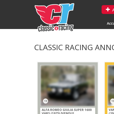
A
Accu
CLASSIC RACING ANNO
19
1
ALFA ROMEO GIULIA SUPER 1600
VA
VHRS (1975)
[VENDU]
(20