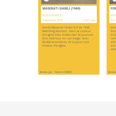
MASERATI GHIBLI (1969)
FER
REIMS (FRANCE)
MOU
4 décembre 2020
1 287 vues
30 
Vends Maserati Ghibli 4,7l de 1969,
Ven
Matching Number. Dans sa couleur
Ven
d'origine bleu métal clair et pourvue
22.
d’un intérieur en cuir beige. Avec
cert
66.466 kilomètres, et toujours son
d'en
moteur d’origine.
exc
inté
Vendu par : Franco LEMBO
Vendu 