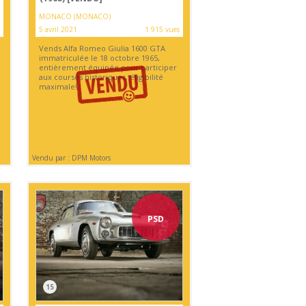
MONACO (MONACO)
5 avril 2021
1 915 vues
Vends Alfa Romeo Giulia 1600 GTA
immatriculée le 18 octobre 1965,
entièrement équipée pour participer
aux courses historiques, éligibilité
maximale!
Vendu par : DPM Motors
PSD
15