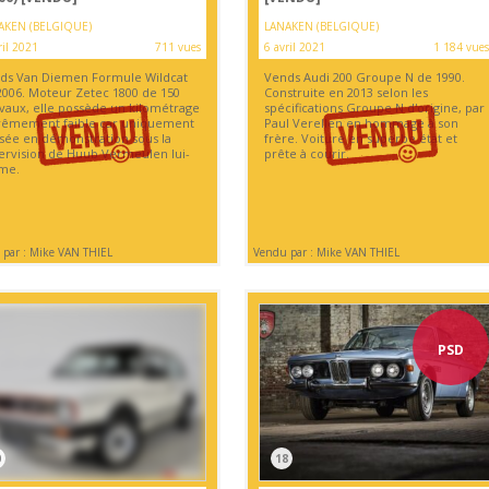
AKEN (BELGIQUE)
LANAKEN (BELGIQUE)
ril 2021
711 vues
6 avril 2021
1 184 vues
ds Van Diemen Formule Wildcat
Vends Audi 200 Groupe N de 1990.
2006. Moteur Zetec 1800 de 150
Construite en 2013 selon les
vaux, elle possède un kilométrage
spécifications Groupe N d'origine, par
rêmement faible car uniquement
Paul Verellen en hommage à son
lisée en démonstration sous la
frère. Voiture en superbe état et
ervision de Huub Vermeulen lui-
prête à courir.
me.
par : Mike VAN THIEL
Vendu par : Mike VAN THIEL
PSD
0
18