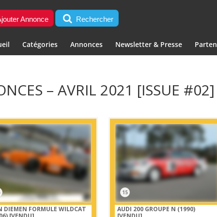
jouter Annonce
Rechercher
eil
Catégories
Annonces
Newsletter & Presse
Parten
NCES – AVRIL 2021 [ISSUE #02]
5
15
N DIEMEN FORMULE WILDCAT
AUDI 200 GROUPE N (1990)
06)
[VENDU]
[VENDU]