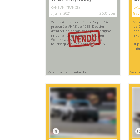
CANEJAN (FRANCE)
LAN
7 juillet 2021
2 530 vues
8 av
Vends Alfa Romeo Giulia Super 1600
Ven
préparée VHRS de 1968. Dossier
de 
d'entretien complet depuis l'origine,
che
importante préparation moteur.
ext
Voiture aussi à l'aise en ballade
uti
touristique qu'en épreuve VHRS.
sup
mê
Vendu par : audibertandco
Vendu 
8
3