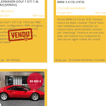
LKSWAGEN GOLF 1 GTI 1.6L
BMW 3.0 CSI (1972)
82)
[VENDU]
COLOGNE (ALLEMAGNE)
 (BELGQUE)
30 mars 2021
1 065 vues
ars 2021
1 895 vues
Vends BMW 3.0 CSI de 1972. Vendue
ds Golf 1 GTI 1.6L 110ch de 1982.
neuve en Italie, couleur "Fjord" bleu
ain, configuration 100% d'origine,
clair métallisé avec intérieur en
ais accidentée avec toutes les
velours bleu, vitres teintés, moteur
quettes toujours présentes.
est "matching". Peinture en très bon
nture récente, 4 pneus neufs,
état, carrosserie non restaurée et
appement récent. État
sans aucun signe visible de rouille.
eccable!
 par : MY VINTAGE
Vendu par : SCUDERIA SPORTIVA COLONIA
89 900
€
3