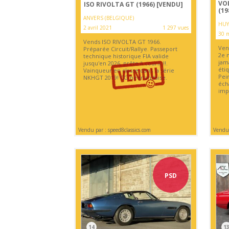
VO
ISO RIVOLTA GT (1966)
[VENDU]
(19
ANVERS (BELGIQUE)
HUY
2 avril 2021
1 297 vues
30 m
Vends ISO RIVOLTA GT 1966.
Ven
Préparée Circuit/Rallye. Passeport
2e m
technique historique FIA ​​valide
jam
jusqu'en 2026, prête à courir !!.
éti
Vainqueur en classe dans la série
Pei
NKHGT 2019! CG néerlandaise.
éch
imp
Vendu par : speed8classics.com
Vendu
PSD
14
1