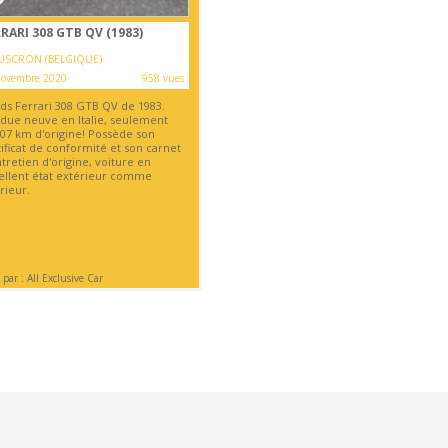
RARI 308 GTB QV (1983)
SCRON (BELGIQUE)
novembre 2020
958 vues
ds Ferrari 308 GTB QV de 1983.
due neuve en Italie, seulement
407 km d'origine! Possède son
ificat de conformité et son carnet
tretien d'origine, voiture en
ellent état extérieur comme
rieur.
par : All Exclusive Car