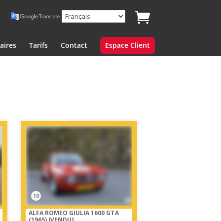
aires
Tarifs
Contact
Espace Client
10
ALFA ROMEO GIULIA 1600 GTA
(1965)
[VENDU]