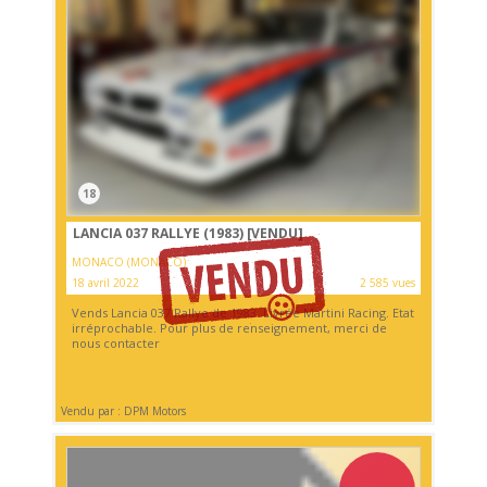
18
LANCIA 037 RALLYE (1983)
[VENDU]
MONACO (MONACO)
18 avril 2022
2 585 vues
Vends Lancia 037 Rallye de 1983. Livrée Martini Racing. Etat
irréprochable. Pour plus de renseignement, merci de
nous contacter
Vendu par : DPM Motors