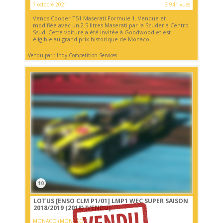
7 octobre 2021
3 941 vues
Vends Cooper T51 Maserati Formule 1. Vendue et
modifiée avec un 2.5 litres Maserati par la Scuderia Centro
Ssud. Cette voiture a été invitée à Goodwood et est
éligible au grand prix historique de Monaco.
Vendu par : Indy Competition Services
10
LOTUS [ENSO CLM P1/01] LMP1 WEC SUPER SAISON
2018/2019 (2018)
[VENDU]
MONACO (MONACO)