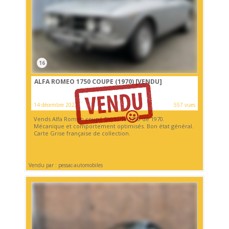
16
ALFA ROMEO 1750 COUPE (1970)
[VENDU]
14 décembre 2022
557 vues
Vends Alfa Romeo coupé Bertone 1750 de 1970.
Mécanique et comportement optimisés. Bon état général.
Carte Grise française de collection.
Vendu par : pessac-automobiles