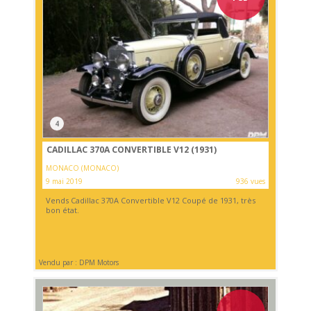
4
CADILLAC 370A CONVERTIBLE V12 (1931)
MONACO (MONACO)
9 mai 2019
936 vues
Vends Cadillac 370A Convertible V12 Coupé de 1931, très
bon état.
Vendu par : DPM Motors