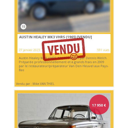
15
AUSTIN HEALEY MK3 VHRS (1965)
[VENDU]
27 janvier 2023
591 vues
Austin Healey MK3 VHRS. Moteur 207ch par Dennis Welch.
Préparée professionnellement et à grands frais en 2009
par le restaurateur/préparateur Van Den Heuvel aux Pays-
Bas
Vendu par : Mike VAN THIEL
17 950
€