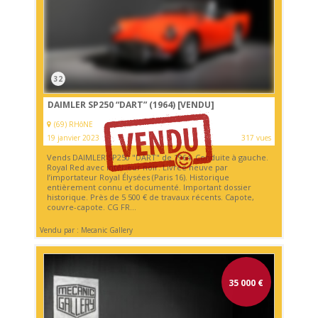
32
DAIMLER SP250 “DART” (1964)
[VENDU]
(69) RHôNE
19 janvier 2023
317 vues
Vends DAIMLER SP250 "DART" de 1964. Conduite à gauche.
Royal Red avec intérieur noir. Livrée neuve par
l’importateur Royal Élysées (Paris 16). Historique
entièrement connu et documenté. Important dossier
historique. Près de 5 500 € de travaux récents. Capote,
couvre-capote. CG FR...
Vendu par : Mecanic Gallery
35 000
€