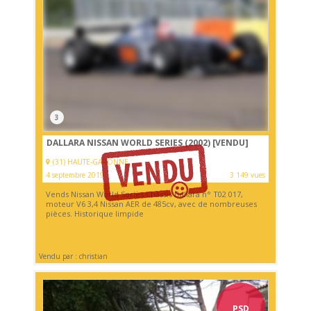
3
DALLARA NISSAN WORLD SERIES (2002)
[VENDU]
(31) HAUTE-GARONNE
4 septembre 2019
3 149 vues
Vends Nissan World Series Châssis Dallara n° T02 017,
moteur V6 3,4 Nissan AER de 485cv, avec de nombreuses
pièces. Historique limpide
Vendu par : christian
PSD