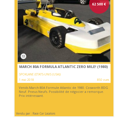
62 500
€
13
MARCH 80A FORMULA ATLANTIC ZERO MILE! (1980)
SPOKLANE (ETATS-UNIS (USA))
1 mai 2018
850 vues
Vends March 80A Formule Atlantic de 1980. Cosworth BDG
Neuf. Pneus Neufs. Possibilité de négocier a remorque.
Prix intéressant.
Vendu par : Race Car Locators