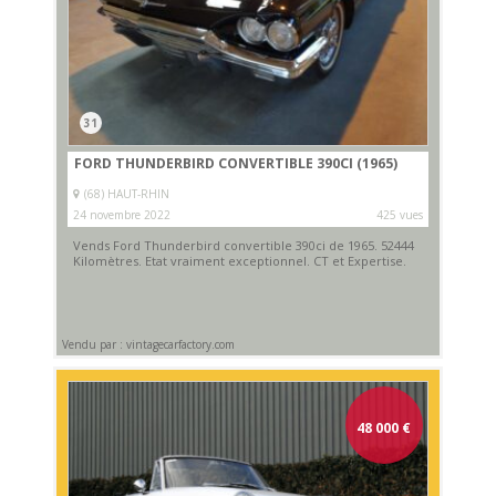
31
FORD THUNDERBIRD CONVERTIBLE 390CI (1965)
(68) HAUT-RHIN
24 novembre 2022
425 vues
Vends Ford Thunderbird convertible 390ci de 1965. 52444
Kilomètres. Etat vraiment exceptionnel. CT et Expertise.
Vendu par : vintagecarfactory.com
48 000
€