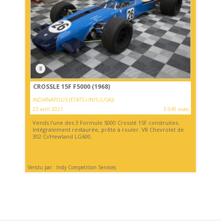
8
CROSSLE 15F F5000 (1968)
INDIANAPOLIS (ETATS-UNIS (USA))
23 avril 2021
3 045 vues
Vends l'une des 3 Formule 5000 Crosslé 15F construites.
Intégralement restaurée, prête à rouler. V8 Chevrolet de
302 Ci/Hewland LG600.
Vendu par : Indy Competition Services