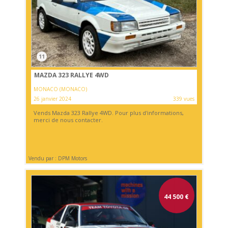
11
MAZDA 323 RALLYE 4WD
MONACO (MONACO)
26 janvier 2024
339 vues
Vends Mazda 323 Rallye 4WD. Pour plus d'informations,
merci de nous contacter.
Vendu par : DPM Motors
44 500
€