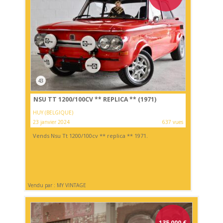
43
NSU TT 1200/100CV ** REPLICA ** (1971)
HUY (BELGIQUE)
23 janvier 2024
637 vues
Vends Nsu Tt 1200/100cv ** replica ** 1971.
Vendu par : MY VINTAGE
135 000
€