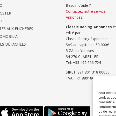
O
Besoin d’aide ?
Contactez notre service
GSTER
Annonces
.
TO
Classic Racing Annonces
es
TES AUX ENCHERES
édité par
OMOBILIA
Classic Racing Experience
CES DÉTACHÉES
SAS au capital de 50 000€
5 ZA les Yeuzses
34 270 CLARET -FR-
Tel: ‭+33 499 666 724‬
SIRET: 891 801 318 00033
TVA: FR1 8891801318
Pour offrir 
cookies pou
consentir à
comportement
ou de retire