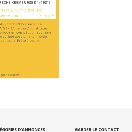
SCHE KREMER 935 K4 (1981)
TS VALLEY (ETATS-UNIS (USA))
ovembre 2018
2 659 vues
ds Porsche 935 Kremer K4
A/GTP. L'une des 2 construites.
torique en compétition et chaine
propriété absolument limpide.
 concours. Prête à courir.
 par : CANEPA
ÉGORIES D’ANNONCES
GARDER LE CONTACT