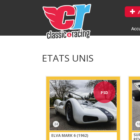
A
Accu
ETATS UNIS
PSD
24
1
SUR
ELVA MARK 6 (1962)
RE