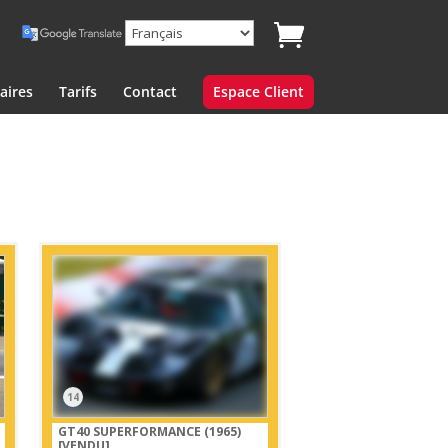
aires
Tarifs
Contact
Espace Client
14
GT40 SUPERFORMANCE (1965)
[VENDU]