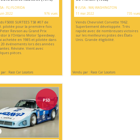
SA - FL) FLORIDA
(USA - WA) WASHINGTON
uin 2022
976 vues
11 mai 2022
735 vues
ds F5000 SURTEES TS8 #07 de
Vends Chevrolet Corvette 1962.
. pilotée pour la première fois
Superbement développée. Très
 Peter Revson au Grand Prix
rapide avec de nombreuses victoires
stor à l'Ontario Motor Speedway.
sur les meilleures pistes des États-
'ai achetée en 1985 et pilotée dans
Unis. Grande éligibilité.
à 20 événements lors des années
antes. Révisée. Vient avec
lques pièces.
par : Race Car Locators
Vendu par : Race Car Locators
PSD
1