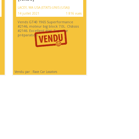
LACEY, WA USA (ETATS-UNIS (USA))
14 juillet 2021
1 816 vues
Vends GT40 1965 Superformance
#2146, moteur big block 7.0L. Châssis
#2146. Excellent état. Superbe
préparation.
Vendu par : Race Car Locators