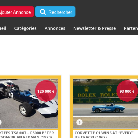
jouter Annonce
Rechercher
eil
Catégories
Annonces
Newsletter & Presse
Parten
120 000
€
93 000
€
0
6
TEES TS8 #07 – F5000 PETER
CORVETTE C1 WINS AT “EVERY”
VSON/BRIAN REDMAN (1970)
US TRACK! (1962)