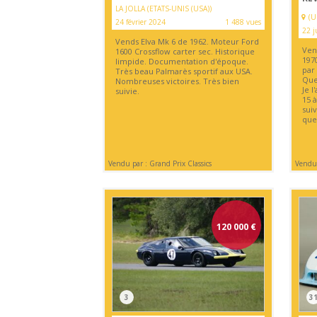
LA JOLLA (ETATS-UNIS (USA))
(U
24 février 2024
1 488 vues
22 j
Vends Elva Mk 6 de 1962. Moteur Ford
Ven
1600 Crossflow carter sec. Historique
1970
limpide. Documentation d'époque.
par
Très beau Palmarès sportif aux USA.
Que
Nombreuses victoires. Très bien
Je l
suivie.
15 
suiv
que
Vendu par : Grand Prix Classics
Vendu 
120 000
€
3
3