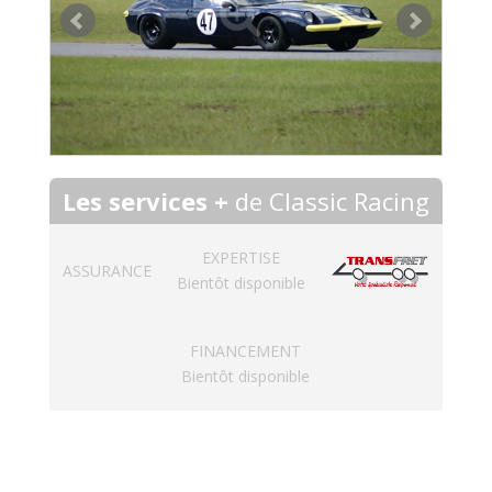
Les services +
de Classic Racing
EXPERTISE
ASSURANCE
Bientôt disponible
FINANCEMENT
Bientôt disponible