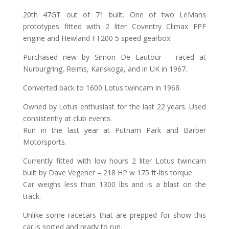
20th 47GT out of 71 built. One of two LeMans
prototypes fitted with 2 liter Coventry Climax FPF
engine and Hewland FT200 5 speed gearbox.
Purchased new by Simon De Lautour – raced at
Nurburgring, Reims, Karlskoga, and in UK in 1967.
Converted back to 1600 Lotus twincam in 1968.
Owned by Lotus enthusiast for the last 22 years. Used
consistently at club events.
Run in the last year at Putnam Park and Barber
Motorsports.
Currently fitted with low hours 2 liter Lotus twincam
built by Dave Vegeher – 218 HP w 175 ft-lbs torque.
Car weighs less than 1300 lbs and is a blast on the
track.
Unlike some racecars that are prepped for show this
car is sorted and ready to run.