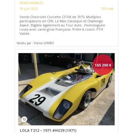
REIMS (FRANCE)
16 juin 2023
703 vues
Vends Chevrolet Corvette C3 FIA de 1975. Multiples
participations en CER, Le Man Classique et Challenge
Asavé. Eligible également au Tour Auto...Homologuée
route avec carte grise Française. Prête à courir, PTH
Valide.
Vendu par : Franco LEMBO
165 200
€
13
LOLA T212 – 1971 #HU29 (1971)