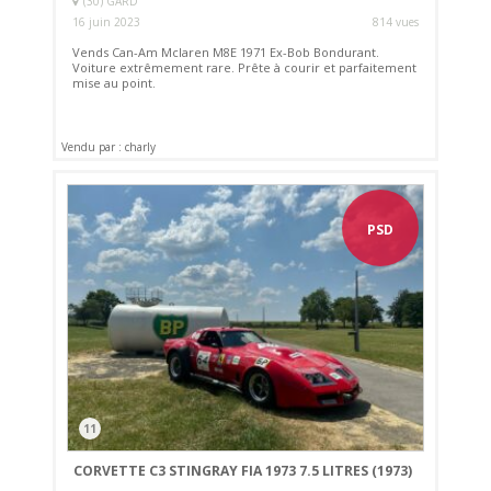
(30) GARD
16 juin 2023
814 vues
Vends Can-Am Mclaren M8E 1971 Ex-Bob Bondurant.
Voiture extrêmement rare. Prête à courir et parfaitement
mise au point.
Vendu par : charly
PSD
11
CORVETTE C3 STINGRAY FIA 1973 7.5 LITRES (1973)