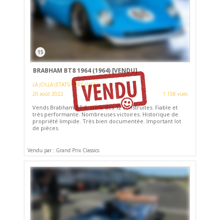
15
BRABHAM BT8 1964 (1964)
[VENDU]
LA JOLLA (ETATS-UNIS (USA))
20 août 2022
1 158 vues
Vends Brabham BT-8, l'une des 12 construites. Fiable et
très performante. Nombreuses victoires. Historique de
propriété limpide. Très bien documentée. Important lot
de pièces.
Vendu par : Grand Prix Classics