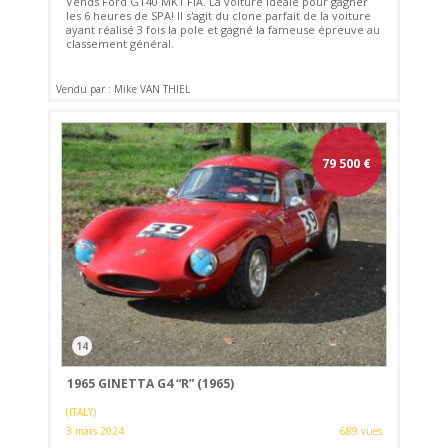
Vends Ford GT40 MK1 FIA. La voiture idéale pour gagner
les 6 heures de SPA! Il s'agit du clone parfait de la voiture
ayant réalisé 3 fois la pole et gagné la fameuse épreuve au
classement général.
Vendu par : Mike VAN THIEL
79 500
€
14
1965 GINETTA G4 “R” (1965)
(ITALY)
3 mars 2024
689 vues