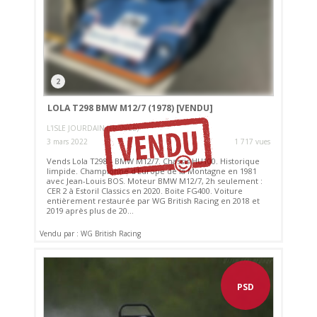
2
LOLA T298 BMW M12/7 (1978)
[VENDU]
L'ISLE JOURDAIN (FRANCE)
3 mars 2022
1 717 vues
Vends Lola T298 - BMW M12/7. Chassis HU100. Historique
limpide. Championne d'Europe de la Montagne en 1981
avec Jean-Louis BOS. Moteur BMW M12/7, 2h seulement :
CER 2 à Estoril Classics en 2020. Boite FG400. Voiture
entièrement restaurée par WG British Racing en 2018 et
2019 après plus de 20...
Vendu par : WG British Racing
PSD