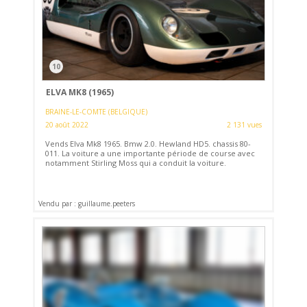
10
ELVA MK8 (1965)
BRAINE-LE-COMTE (BELGIQUE)
20 août 2022
2 131 vues
Vends Elva Mk8 1965. Bmw 2.0. Hewland HD5. chassis 80-
011. La voiture a une importante période de course avec
notamment Stirling Moss qui a conduit la voiture.
Vendu par : guillaume.peeters