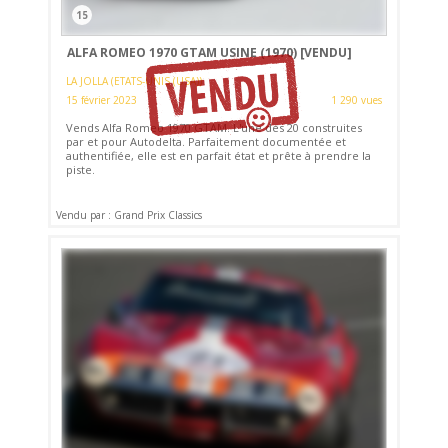
15
ALFA ROMEO 1970 GTAM USINE (1970)
[VENDU]
LA JOLLA (ETATS-UNIS (USA))
15 février 2023
1 290 vues
Vends Alfa Romeo 1970 GTAM. L'une des 20 construites
par et pour Autodelta. Parfaitement documentée et
authentifiée, elle est en parfait état et prête à prendre la
piste.
Vendu par : Grand Prix Classics