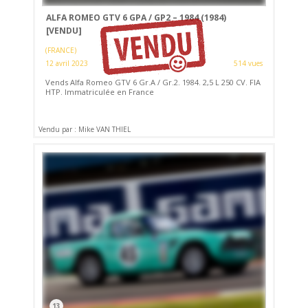
ALFA ROMEO GTV 6 GPA / GP2 – 1984 (1984)
[VENDU]
(FRANCE)
12 avril 2023
514 vues
Vends Alfa Romeo GTV 6 Gr.A / Gr.2. 1984. 2,5 L 250 CV. FIA
HTP. Immatriculée en France
Vendu par : Mike VAN THIEL
13