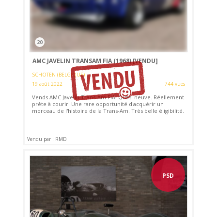
20
AMC JAVELIN TRANSAM FIA (1968)
[VENDU]
SCHOTEN (BELGIQUE)
19 août 2022
744 vues
Vends AMC Javelin Trans-Am FIA. Quasi neuve. Réellement
prête à courir. Une rare opportunité d'acquérir un
morceau de l'histoire de la Trans-Am. Très belle éligibilité.
Vendu par : RMD
PSD