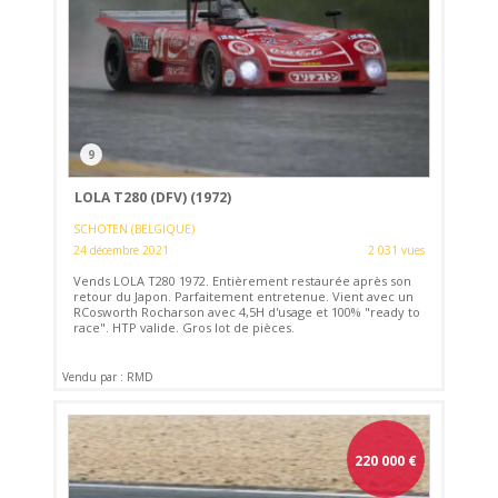
9
LOLA T280 (DFV) (1972)
SCHOTEN (BELGIQUE)
24 décembre 2021
2 031 vues
Vends LOLA T280 1972. Entièrement restaurée après son
retour du Japon. Parfaitement entretenue. Vient avec un
RCosworth Rocharson avec 4,5H d'usage et 100% "ready to
race". HTP valide. Gros lot de pièces.
Vendu par : RMD
220 000
€