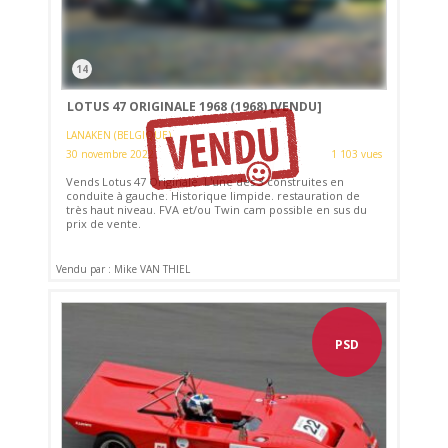
14
LOTUS 47 ORIGINALE 1968 (1968)
[VENDU]
LANAKEN (BELGIQUE)
30 novembre 2022
1 103 vues
Vends Lotus 47 Originale. L'une des 3 construites en
conduite à gauche. Historique limpide. restauration de
très haut niveau. FVA et/ou Twin cam possible en sus du
prix de vente.
Vendu par : Mike VAN THIEL
PSD