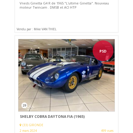
Vneds Ginetta G4 R de 1965."L'ultime Ginetta". Nouveau
moteur Twincam . DMSB et ACI HTP
Vendu par : Mike VAN THIEL
PSD
29
SHELBY COBRA DAYTONA FIA (1965)
(33) GIRONDE
2 mars 2024
499 vues