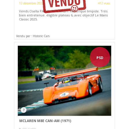
12 décembre 2023
412 vues
Vends Osella PA4 de 1976,M12/7. Historique limpide. Très
bien entretenue. éligible plateau 6, avec objectif Le Mans
Classic 2025.
Vendu par : Historic Cars
PSD
7
MCLAREN M8E CAN-AM (1971)