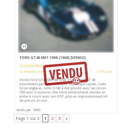
11
FORD GT40 MK1 1968 (1968)
[VENDU]
SCHOTEN (BELGIQUE)
30 décembre 2021
2 072 vues
Vends Ford GT40 MkI de 1968. L'une des 3 GT 40
assemblées par John Willment. Historique Lipide, Crate
Grise anglaise, cette GT40 a été pilotée avec succès en
CER avec 2 victoires. Elle vient entièrement révisée et
prête à courir avec son HTP, plus un impressionnant lot
de pièces, et une...
Vendu par : RMD
Page 1 sur 3
1
2
3
»