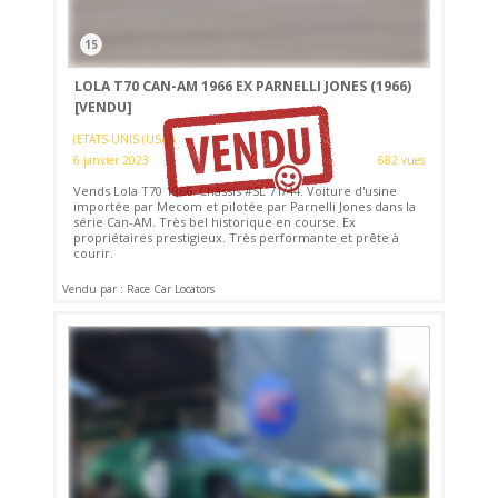
15
LOLA T70 CAN-AM 1966 EX PARNELLI JONES (1966)
[VENDU]
(ETATS-UNIS (USA))
6 janvier 2023
682 vues
Vends Lola T70 1966. Châssis #SL 71/44. Voiture d'usine
importée par Mecom et pilotée par Parnelli Jones dans la
série Can-AM. Très bel historique en course. Ex
propriétaires prestigieux. Très performante et prête à
courir.
Vendu par : Race Car Locators