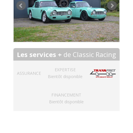
Les services +
de Classic Racing
EXPERTISE
ASSURANCE
Bientôt disponible
FINANCEMENT
Bientôt disponible