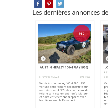
Les dernières annonces de
PSD
9
AUSTIN HEALEY 100/4 FIA (1956)
LO
(
5 novembre 2023
698 vues
6 s
Vends Austin healey 100/4 BN2 1956.
Ve
Voiture entièrement reconstruite sur
pr
un châssis neuf. 90% des panneaux de
au
tôlerie sont également neufs. Moteur
Hi
et boite entièrement préparés avec
Mo
les pièces Welch. Passeport...
Au
en