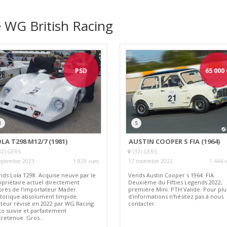
 WG British Racing
PSD
65 000
3
5
LA T298 M12/7 (1981)
AUSTIN COOPER S FIA (1964)
32) GERS
(32) GERS
eptembre 2023
1 829 vues
17 novembre 2022
1 444 
nds Lola T298. Acquise neuve par le
Vends Austin Cooper s 1964. FIA.
opriétaire actuel directement
Deuxième du Fifties Legends 2022,
près de l'importateur Mader.
première Mini. PTH Valide. Pour plu
storique absolument limpide.
d'informations n'hésitez pas à nous
teur révisé en 2022 par WG Racing.
contacter.
to suivie et parfaitement
tretenue. Gros...