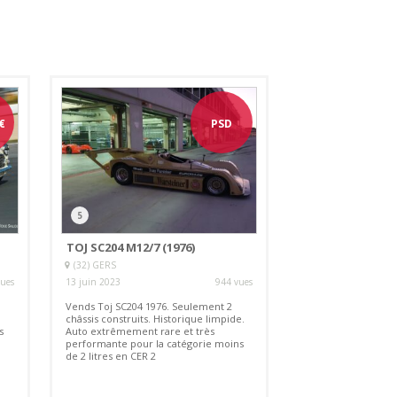
€
PSD
5
TOJ SC204 M12/7 (1976)
(32) GERS
vues
13 juin 2023
944 vues
Vends Toj SC204 1976. Seulement 2
châssis construits. Historique limpide.
s
Auto extrêmement rare et très
performante pour la catégorie moins
de 2 litres en CER 2