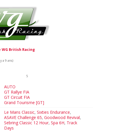
de
WG British Racing
y a 9 ans)
5
AUTO
GT Rallye FIA
GT Circuit FIA
Grand Tourisme [GT]
Le Mans Classic
,
Sixties Endurance
,
ASAVE Challenge 65
,
Goodwood Revival
,
Sebring Classic 12 Hour
,
Spa 6H
,
Track
Days