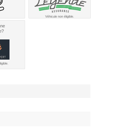
Véhicule non éligible.
une
e?
igible.