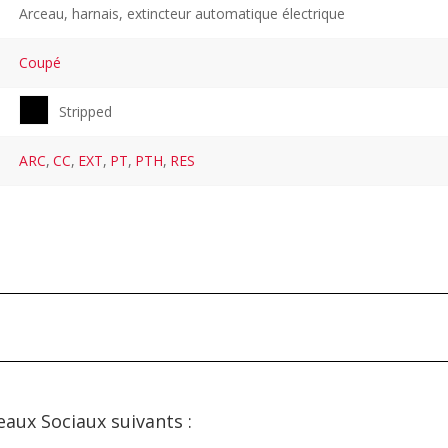
Arceau, harnais, extincteur automatique électrique
Coupé
Stripped
ARC
,
CC
,
EXT
,
PT
,
PTH
,
RES
eaux Sociaux suivants :